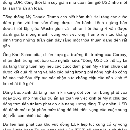
đồng EUR, đồng thời làm suy giảm nhu cầu nắm giữ USD như một
tài sản trú ẩn an toàn.
Tổng thống Mỹ Donald Trump cho biết hôm thứ Hai rằng các cuộc
đàm phán với Iran vẫn đang được tiến hành. Lệnh ngừng bắn
được thiết lập giữa Washington và Tehran hồi tháng 4 vẫn được
đánh giá là mong manh, cùng với việc ông Trump liên tục khẳng
định trong những tuần gần đây rằng một thỏa thuận đang đến rất
gần.
Ông Karl Schamotta, chiến lược gia trưởng thị trường của Corpay,
nhận định trong một báo cáo nghiên cứu: “Đồng USD có thể lấy lại
đà tăng trong tuần này nếu các cuộc đàm phán Mỹ - Iran chưa đạt
được kết quả rõ ràng và báo cáo bảng lương phi nông nghiệp công
bố vào thứ Sáu tiếp tục xác nhận sức chống chịu của nền kinh tế
lớn nhất thế giới”.
Đồng bạc xanh đã tăng mạnh khi xung đột với Iran bùng phát vào
ngày 28-2 nhờ nhu cầu trú ẩn an toàn và việc kinh tế Mỹ ít chịu tác
động trực tiếp từ lạm phát do giá năng lượng tăng. Tuy nhiên, USD
đã đánh mất một phần mức tăng đó khi triển vọng của cuộc xung
đột vẫn còn nhiều bất định.
Dữ liệu lạm phát của khu vực đồng EUR tiếp tục củng cố kỳ vọng
rằng Ngân hàng Trung ương châu Âu (ECB) sẽ nâng lãi suất thêm