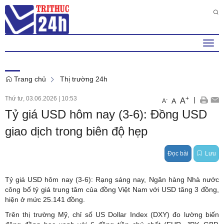
Chủ Nhật , 9 . 8 . 2026
5
:
19
:
54
AM
Togg
navi
Trang chủ
Thị trường 24h
Thứ tư, 03.06.2026
|
10:53
+
|
A
-
A
A
Tỷ giá USD hôm nay (3-6): Đồng USD
giao dịch trong biên độ hẹp
Đọc bài
Lưu
Tỷ giá USD hôm nay (3-6): Rạng sáng nay, Ngân hàng Nhà nước
công bố tỷ giá trung tâm của đồng Việt Nam với USD tăng 3 đồng,
hiện ở mức 25.141 đồng.
Trên thị trường
Mỹ
, chỉ số US Dollar Index (DXY) đo lường biến