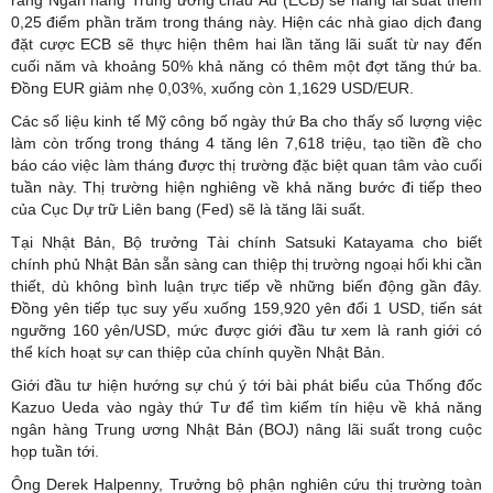
0,25 điểm phần trăm trong tháng này. Hiện các nhà giao dịch đang
đặt cược ECB sẽ thực hiện thêm hai lần tăng lãi suất từ nay đến
cuối năm và khoảng 50% khả năng có thêm một đợt tăng thứ ba.
Đồng EUR giảm nhẹ 0,03%, xuống còn 1,1629 USD/EUR.
Các số liệu kinh tế Mỹ công bố ngày thứ Ba cho thấy số lượng việc
làm còn trống trong tháng 4 tăng lên 7,618 triệu, tạo tiền đề cho
báo cáo việc làm tháng được thị trường đặc biệt quan tâm vào cuối
tuần này. Thị trường hiện nghiêng về khả năng bước đi tiếp theo
của Cục Dự trữ Liên bang (Fed) sẽ là tăng lãi suất.
Tại Nhật Bản, Bộ trưởng Tài chính Satsuki Katayama cho biết
chính phủ Nhật Bản sẵn sàng can thiệp thị trường ngoại hối khi cần
thiết, dù không bình luận trực tiếp về những biến động gần đây.
Đồng yên tiếp tục suy yếu xuống 159,920 yên đổi 1 USD, tiến sát
ngưỡng 160 yên/USD, mức được giới đầu tư xem là ranh giới có
thể kích hoạt sự can thiệp của chính quyền Nhật Bản.
Giới đầu tư hiện hướng sự chú ý tới bài phát biểu của Thống đốc
Kazuo Ueda vào ngày thứ Tư để tìm kiếm tín hiệu về khả năng
ngân hàng Trung ương Nhật Bản (BOJ) nâng lãi suất trong cuộc
họp tuần tới.
Ông Derek Halpenny, Trưởng bộ phận nghiên cứu thị trường toàn