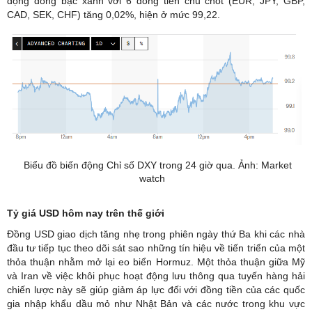
động đồng bạc xanh với 6 đồng tiền chủ chốt (EUR, JPY, GBP,
CAD, SEK, CHF) tăng 0,02%, hiện ở mức 99,22.
Biểu đồ biến động Chỉ số DXY trong 24 giờ qua. Ảnh: Market
watch
Tỷ giá USD hôm nay trên thế giới
Đồng USD giao dịch tăng nhẹ trong phiên ngày thứ Ba khi các nhà
đầu tư tiếp tục theo dõi sát sao những tín hiệu về tiến triển của một
thỏa thuận nhằm mở lại eo biển Hormuz. Một thỏa thuận giữa Mỹ
và Iran về việc khôi phục hoạt động lưu thông qua tuyến hàng hải
chiến lược này sẽ giúp giảm áp lực đối với đồng tiền của các quốc
gia nhập khẩu dầu mỏ như Nhật Bản và các nước trong khu vực