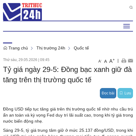
Thứ 7 , 8 . 8 . 2026
8
:
00
:
02
AM
Togg
navi
Trang chủ
Thị trường 24h
Quốc tế
Thứ sáu, 29.05.2026
|
09:45
+
|
A
-
A
A
Tỷ giá ngày 29-5: Đồng bạc xanh giữ đà
tăng trên thị trường quốc tế
Đọc bài
Lưu
Đồng USD tiếp tục tăng giá trên thị trường quốc tế nhờ nhu cầu trú
ẩn an toàn và kỳ vọng Fed duy trì lãi suất cao, trong khi tỷ giá trong
nước biến động nhẹ.
Sáng 29-5, tỷ giá trung tâm giữ ở mức 25.137 đồng/USD, trong khi