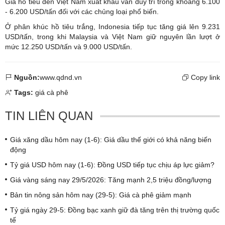
Giá hồ tiêu đen Việt Nam xuất khẩu vẫn duy trì trong khoảng 6.100
- 6.200 USD/tấn đối với các chủng loại phổ biến.
Ở phân khúc hồ tiêu trắng, Indonesia tiếp tục tăng giá lên 9.231
USD/tấn, trong khi Malaysia và Việt Nam giữ nguyên lần lượt ở
mức 12.250 USD/tấn và 9.000 USD/tấn.
Nguồn:
www.qdnd.vn
Copy link
Tags:
giá cà phê
TIN LIÊN QUAN
Giá xăng dầu hôm nay (1-6): Giá dầu thế giới có khả năng biến
động
Tỷ giá USD hôm nay (1-6): Đồng USD tiếp tục chịu áp lực giảm?
Giá vàng sáng nay 29/5/2026: Tăng mạnh 2,5 triệu đồng/lượng
Bản tin nông sản hôm nay (29-5): Giá cà phê giảm mạnh
Tỷ giá ngày 29-5: Đồng bạc xanh giữ đà tăng trên thị trường quốc
tế