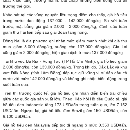
xuất khẩu tăng trưởng mạnh, bất chấp những biến động của thị
trường thế giới.
Khảo sát tại các vùng nguyên liệu trọng điểm cho thấy, giá hồ tiêu
trong nước dao động 137.000 - 142.000 đồng/kg. So với tuần
trước, mặt bằng giá giảm 2.000 - 3.000 đồng/kg, đánh dấu tuần
giảm thứ hai liên tiếp sau giai đoạn tăng nóng.
Đồng Nai là địa phương ghi nhận mức giảm mạnh nhất khi giá thu
mua giảm 3.000 đồng/kg, xuống còn 137.000 đồng/kg. Gia Lai
cũng giảm 2.000 đồng/kg, hiện giao dịch ở mức 137.000 đồng/kg.
Tại khu vực Bà Rịa - Vũng Tàu (TP Hồ Chí Minh), giá hồ tiêu giảm
2.000 đồng/kg, còn 139.000 đồng/kg. Trong khi đó, Đắk Lắk và khu
vực Đắk Nông (tỉnh Lâm Đồng) tiếp tục giữ vững vị trí dẫn đầu cả
nước với mức 142.000 đồng/kg và không ghi nhận biến động trong
suốt tuần qua.
Trên thị trường quốc tế, giá hồ tiêu ghi nhận diễn biến trái chiều
giữa các quốc gia sản xuất lớn. Theo Hiệp hội Hồ tiêu Quốc tế, giá
hồ tiêu đen Indonesia tăng 173 USD/tấn trong tuần qua, lên 7.152
USD/tấn. Ngược lại, giá hồ tiêu đen Brazil giảm 150 USD/tấn, còn
6.100 USD/tấn.
Giá hồ tiêu đen Malaysia tiếp tục đi ngang ở mức 9.350 USD/tấn.