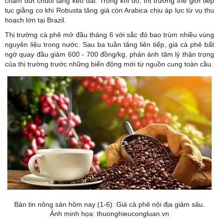
chấm dứt chuỗi tăng kéo dài. Trong khi đó, thị trường thế giới tiếp
tục giằng co khi Robusta tăng giá còn Arabica chịu áp lực từ vụ thu
hoạch lớn tại Brazil.
Thị trường cà phê mở đầu tháng 6 với sắc đỏ bao trùm nhiều vùng
nguyên liệu trong nước. Sau ba tuần tăng liên tiếp, giá cà phê bất
ngờ quay đầu giảm 600 - 700 đồng/kg, phản ánh tâm lý thận trọng
của thị trường trước những biến động mới từ nguồn cung toàn cầu.
Bản tin nông sản hôm nay (1-6): Giá cà phê nội địa giảm sâu.
Ảnh minh họa: thuonghieucongluan.vn