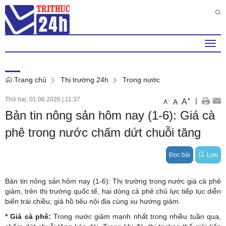
Thứ 7 , 8 . 8 . 2026
7
:
18
:
59
PM
Togg
navi
Trang chủ
Thị trường 24h
Trong nước
Thứ hai, 01.06.2026
|
11:37
+
|
A
-
A
A
Bản tin nông sản hôm nay (1-6): Giá cà
phê trong nước chấm dứt chuỗi tăng
Đọc bài
Lưu
Bản tin nông sản hôm nay (1-6): Thị trường trong nước giá cà phê
giảm, trên thị trường quốc tế, hai dòng cà phê chủ lực tiếp tục diễn
biến trái chiều; giá hồ tiêu nội địa cùng xu hướng giảm.
*
Giá cà phê
:
Trong nước giảm mạnh nhất trong nhiều tuần qua,