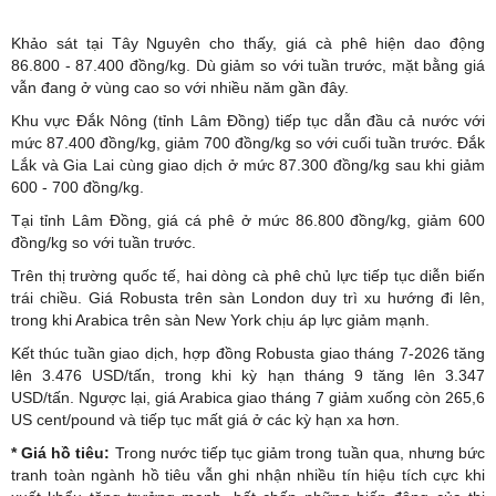
Khảo sát tại Tây Nguyên cho thấy, giá cà phê hiện dao động
86.800 - 87.400 đồng/kg. Dù giảm so với tuần trước, mặt bằng giá
vẫn đang ở vùng cao so với nhiều năm gần đây.
Khu vực Đắk Nông (tỉnh Lâm Đồng) tiếp tục dẫn đầu cả nước với
mức 87.400 đồng/kg, giảm 700 đồng/kg so với cuối tuần trước. Đắk
Lắk và Gia Lai cùng giao dịch ở mức 87.300 đồng/kg sau khi giảm
600 - 700 đồng/kg.
Tại tỉnh Lâm Đồng, giá cá phê ở mức 86.800 đồng/kg, giảm 600
đồng/kg so với tuần trước.
Trên thị trường quốc tế, hai dòng cà phê chủ lực tiếp tục diễn biến
trái chiều. Giá Robusta trên sàn London duy trì xu hướng đi lên,
trong khi Arabica trên sàn New York chịu áp lực giảm mạnh.
Kết thúc tuần giao dịch, hợp đồng Robusta giao tháng 7-2026 tăng
lên 3.476 USD/tấn, trong khi kỳ hạn tháng 9 tăng lên 3.347
USD/tấn. Ngược lại, giá Arabica giao tháng 7 giảm xuống còn 265,6
US cent/pound và tiếp tục mất giá ở các kỳ hạn xa hơn.
*
Giá hồ tiêu
:
Trong nước tiếp tục giảm trong tuần qua, nhưng bức
tranh toàn ngành hồ tiêu vẫn ghi nhận nhiều tín hiệu tích cực khi