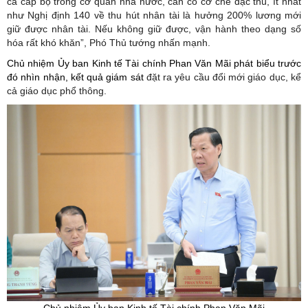
cả cấp bộ trong cơ quan nhà nước, cần có cơ chế đặc thù, ít nhất
như Nghị định 140 về thu hút nhân tài là hưởng 200% lương mới
giữ được nhân tài. Nếu không giữ được, vận hành theo dạng số
hóa rất khó khăn”, Phó Thủ tướng nhấn mạnh.
Chủ nhiệm Ủy ban Kinh tế Tài chính Phan Văn Mãi phát biểu trước
đó nhìn nhận, kết quả giám sát
đặt ra yêu cầu đổi mới giáo dục, kể
cả giáo dục phổ thông.
Chủ nhiệm Ủy ban Kinh tế Tài chính Phan Văn Mãi