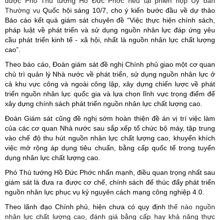
được Phó Thủ tướng Hồ Đức Phớc nêu tại phiên họp Ủy ban
Thường vụ
Quốc hội sáng 10/7, cho ý kiến bước đầu về dự thảo
Báo cáo kết quả giám sát chuyên đề “Việc thực hiện chính sách,
pháp luật về phát triển và sử dụng nguồn nhân lực đáp ứng yêu
cầu phát triển kinh tế - xã hội, nhất là nguồn nhân lực chất lượng
cao”.
Theo báo cáo, Đoàn giám sát đề nghị Chính phủ giao một cơ quan
chủ trì quản lý Nhà nước về phát triển, sử dụng nguồn nhân lực ở
cả khu vực công và ngoài công lập, xây dựng chiến lược về phát
triển nguồn nhân lực quốc gia và lựa chọn lĩnh vực trọng điểm để
xây dựng chính sách phát triển nguồn nhân lực chất lượng cao.
Đoàn Giám sát cũng đề nghị sớm hoàn thiện đề án vị trí việc làm
của các cơ quan Nhà nước sau sắp xếp tổ chức bộ máy, tập trung
vào chế độ thu hút nguồn nhân lực chất lượng cao, khuyến khích
việc mở rộng áp dụng tiêu chuẩn, bằng cấp quốc tế trong tuyển
dụng nhân lực chất lượng cao.
Phó Thủ tướng Hồ Đức Phớc nhấn mạnh, điều quan trọng nhất sau
giám sát là đưa ra được cơ chế, chính sách để thúc đẩy phát triển
nguồn nhân lực phục vụ kỷ nguyên cách mạng công nghiệp 4.0.
Theo lãnh đạo Chính phủ, hiện chưa có quy định
thế nào nguồn
nhân lực chất lượng cao, đánh giá bằng cấp hay khả năng thực