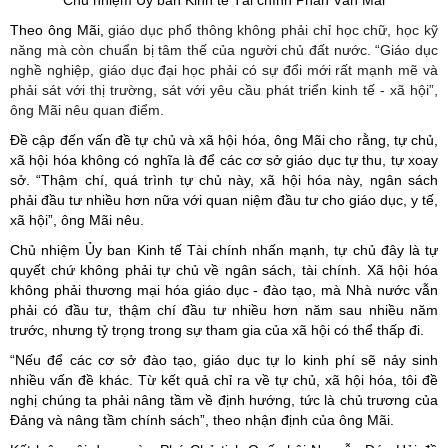
Theo ông Mãi,
giáo dục phổ thông không phải chỉ học chữ, học kỹ
năng mà còn chuẩn bị tâm thế của người chủ đất nước. “Giáo dục
nghề nghiệp, giáo dục đại học phải có sự đổi mới rất mạnh mẽ và
phải sát với thị trường, sát với yêu cầu phát triển kinh tế - xã hội”,
ông Mãi nêu quan điểm.
Đề cập đến vấn đề tự chủ và xã hội hóa, ông Mãi cho rằng, tự chủ,
xã hội hóa không có nghĩa là để các cơ sở giáo dục tự thu, tự xoay
sở. “Thậm chí, quá trình tự chủ này, xã hội hóa này, ngân sách
phải đầu tư nhiều hơn nữa với quan niệm đầu tư cho giáo dục, y tế,
xã hội”, ông Mãi nêu.
Chủ nhiệm Ủy ban Kinh tế Tài chính nhấn mạnh, tự chủ đây là tự
quyết chứ không phải tự chủ về ngân sách, tài chính. Xã hội hóa
không phải thương mại hóa giáo dục - đào tạo, mà Nhà nước vẫn
phải có đầu tư, thậm chí đầu tư nhiều hơn năm sau nhiều năm
trước, nhưng tỷ trọng trong sự tham gia của xã hội có thể thấp đi.
“Nếu để các cơ sở đào tạo, giáo dục tự lo kinh phí sẽ nảy sinh
nhiều vấn đề khác. Từ kết quả chỉ ra về tự chủ, xã hội hóa, tôi đề
nghị chúng ta phải nâng tầm về định hướng, tức là chủ trương của
Đảng và nâng tầm chính sách”, theo nhận định của ông Mãi.