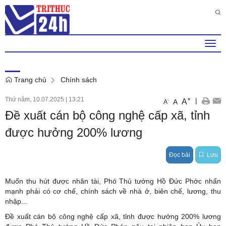
Thứ 5 , 6 . 8 . 2026
3
:
48
:
22
PM
Togg
navi
Trang chủ
Chính sách
Thứ năm, 10.07.2025
|
13:21
+
|
A
-
A
A
Đề xuất cán bộ công nghệ cấp xã, tỉnh
được hưởng 200% lương
Đọc bài
Lưu
Muốn thu hút được nhân tài, Phó Thủ tướng Hồ Đức Phớc nhấn
mạnh phải có cơ chế, chính sách về nhà ở, biên chế, lương, thu
nhập...
Đề xuất cán bộ công nghệ cấp xã, tỉnh được hưởng 200% lương