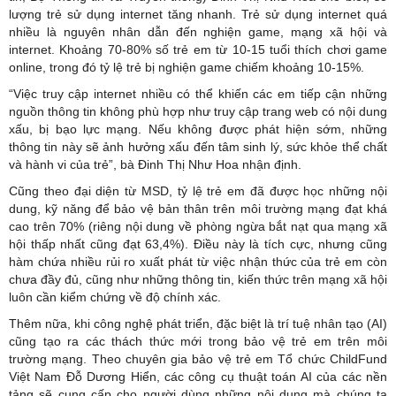
lượng trẻ sử dụng internet tăng nhanh. Trẻ sử dụng internet quá
nhiều là nguyên nhân dẫn đến nghiện game, mạng xã hội và
internet. Khoảng 70-80% số trẻ em từ 10-15 tuổi thích chơi game
online, trong đó tỷ lệ trẻ bị nghiện game chiếm khoảng 10-15%.
“Việc truy cập internet nhiều có thể khiến các em tiếp cận những
nguồn thông tin không phù hợp như truy cập trang web có nội dung
xấu, bị bạo lực mạng. Nếu không được phát hiện sớm, những
thông tin này sẽ ảnh hưởng xấu đến tâm sinh lý, sức khỏe thể chất
và hành vi của trẻ”, bà Đinh Thị Như Hoa nhận định.
Cũng theo đại diện từ MSD, tỷ lệ trẻ em đã được học những nội
dung, kỹ năng để bảo vệ bản thân trên môi trường mạng đạt khá
cao trên 70% (riêng nội dung về phòng ngừa bắt nạt qua mạng xã
hội thấp nhất cũng đạt 63,4%). Điều này là tích cực, nhưng cũng
hàm chứa nhiều rủi ro xuất phát từ việc nhận thức của trẻ em còn
chưa đầy đủ, cũng như những thông tin, kiến thức trên mạng xã hội
luôn cần kiểm chứng về độ chính xác.
Thêm nữa, khi công nghệ phát triển, đặc biệt là trí tuệ nhân tạo (AI)
cũng tạo ra các thách thức mới trong bảo vệ trẻ em trên môi
trường mạng. Theo chuyên gia bảo vệ trẻ em Tổ chức ChildFund
Việt Nam Đỗ Dương Hiển, các công cụ thuật toán AI của các nền
tảng sẽ cung cấp cho người dùng những nội dung mà chúng ta