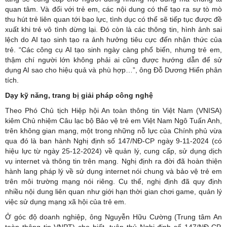
quan tâm. Và đối với trẻ em, các nội dung có thể tạo ra sự tò mò
thu hút trẻ liên quan tới bạo lực, tình dục có thể sẽ tiếp tục được đề
xuất khi trẻ vô tình dừng lại. Đó còn là các thông tin, hình ảnh sai
lệch do AI tạo sinh tạo ra ảnh hưởng tiêu cực đến nhận thức của
trẻ. “Các công cụ AI tạo sinh ngày càng phổ biến, nhưng trẻ em,
thậm chí người lớn không phải ai cũng được hướng dẫn để sử
dụng AI sao cho hiệu quả và phù hợp…”, ông Đỗ Dương Hiển phân
tích.
Dạy kỹ năng,
trang bị giải pháp công nghệ
Theo Phó Chủ tịch Hiệp hội An toàn thông tin Việt Nam (VNISA)
kiêm Chủ nhiệm Câu lạc bộ Bảo vệ trẻ em Việt Nam Ngô Tuấn Anh,
trên không gian mạng, một trong những nỗ lực của Chính phủ vừa
qua đó là ban hành Nghị định số 147/NĐ-CP ngày 9-11-2024 (có
hiệu lực từ ngày 25-12-2024) về quản lý, cung cấp, sử dụng dịch
vụ internet và thông tin trên mạng. Nghị định ra đời đã hoàn thiện
hành lang pháp lý về sử dụng internet nói chung và bảo vệ trẻ em
trên môi trường mạng nói riêng. Cụ thể, nghị định đã quy định
nhiều nội dung liên quan như giới hạn thời gian chơi game, quản lý
việc sử dụng mạng xã hội của trẻ em.
Ở góc độ doanh nghiệp, ông Nguyễn Hữu Cường (Trung tâm An
toàn thông tin VNPT) cho biết, tuân thủ Nghị định số 147/NĐ-CP,