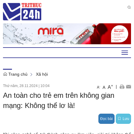
Chủ Nhật , 9 . 8 . 2026
11
:
59
:
13
AM
Togg
navi
Trang chủ
Xã hội
Thứ năm, 28.11.2024
|
10:04
+
|
A
-
A
A
An toàn cho trẻ em trên không gian
mạng: Không thể lơ là!
Đọc bài
Lưu