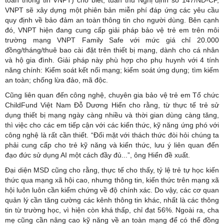
VNPT sẽ xây dựng một phiên bản miễn phí đáp ứng các yêu cầu
quy định về bảo đảm an toàn thông tin cho người dùng. Bên cạnh
đó, VNPT hiện đang cung cấp giải pháp bảo vệ trẻ em trên môi
trường mạng VNPT Family Safe với mức giá chỉ 20.000
đồng/tháng/thuê bao cài đặt trên thiết bị mạng, dành cho cá nhân
và hộ gia đình. Giải pháp này phù hợp cho phụ huynh với 4 tính
năng chính: Kiểm soát kết nối mạng; kiểm soát ứng dụng; tìm kiếm
an toàn; chống lừa đảo, mã độc.
Cũng liên quan đến công nghệ, chuyên gia bảo vệ trẻ em Tổ chức
ChildFund Việt Nam Đỗ Dương Hiển cho rằng, từ thực tế trẻ sử
dụng thiết bị mạng ngày càng nhiều và thời gian dùng càng tăng,
thì việc cho các em tiếp cận với các kiến thức, kỹ năng ứng phó với
công nghệ là rất cần thiết. “Đối mặt với thách thức đòi hỏi chúng ta
phải cung cấp cho trẻ kỹ năng và kiến thức, lưu ý liên quan đến
đạo đức sử dụng AI một cách đầy đủ...”, ông Hiển đề xuất.
Đại diện MSD cũng cho rằng, thực tế cho thấy, tỷ lệ trẻ tự học kiến
thức qua mạng xã hội cao, nhưng thông tin, kiến thức trên mạng xã
hội luôn luôn cần kiểm chứng về độ chính xác. Do vậy, các cơ quan
quản lý cần tăng cường các kênh thông tin khác, nhất là các thông
tin từ trường học, vì hiện còn khá thấp, chỉ đạt 56%. Ngoài ra, cha
mẹ cũng cần nâng cao kỹ năng về an toàn mạng để có thể đồng