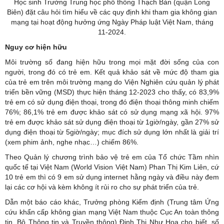
Học sinh Trường Trung học phổ thông Thạch Bàn (quận Long
Biên) đặt câu hỏi tìm hiểu về các quy định khi tham gia không gian
mạng tại hoạt động hưởng ứng Ngày Pháp luật Việt Nam, tháng
11-2024.
Nguy cơ hiện hữu
Môi trường số đang hiện hữu trong mọi mặt đời sống của con
người, trong đó có trẻ em. Kết quả khảo sát về mức độ tham gia
của trẻ em trên môi trường mạng do Viện Nghiên cứu quản lý phát
triển bền vững (MSD) thực hiện tháng 12-2023 cho thấy, có 83,9%
trẻ em có sử dụng điện thoại, trong đó điện thoại thông minh chiếm
76%; 86,1% trẻ em được khảo sát có sử dụng mạng xã hội. 97%
trẻ em được khảo sát sử dụng điện thoại từ 1giờ/ngày, gần 27% sử
dụng điện thoại từ 5giờ/ngày; mục đích sử dụng lớn nhất là giải trí
(xem phim ảnh, nghe nhạc…) chiếm 86%.
Theo Quản lý chương trình bảo vệ trẻ em của Tổ chức Tầm nhìn
quốc tế tại Việt Nam (World Vision Việt Nam) Phan Thị Kim Liên, cứ
10 trẻ em thì có 9 em sử dụng internet hằng ngày và điều này đem
lại các cơ hội và kèm không ít rủi ro cho sự phát triển của trẻ.
Dẫn một báo cáo khác, Trưởng phòng Kiểm định (Trung tâm Ứng
cứu khẩn cấp không gian mạng Việt Nam thuộc Cục An toàn thông
tin, Bộ Thông tin và Truyền thông) Đinh Thị Như Hoa cho biết, số