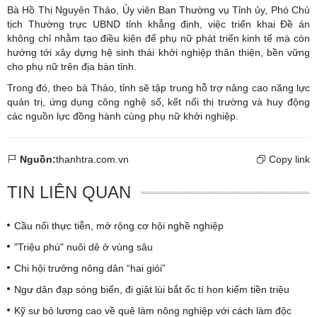
Bà Hồ Thị Nguyên Thảo, Ủy viên Ban Thường vụ Tỉnh ủy, Phó Chủ
tịch Thường trực UBND tỉnh khẳng định, việc triển khai Đề án
không chỉ nhằm tạo điều kiện để phụ nữ phát triển kinh tế mà còn
hướng tới xây dựng hệ sinh thái khởi nghiệp thân thiện, bền vững
cho phụ nữ trên địa bàn tỉnh.
Trong đó, theo bà Thảo, tỉnh sẽ tập trung hỗ trợ nâng cao năng lực
quản trị, ứng dụng công nghệ số, kết nối thị trường và huy động
các nguồn lực đồng hành cùng phụ nữ khởi nghiệp.
Nguồn:
thanhtra.com.vn
Copy link
TIN LIÊN QUAN
Cầu nối thực tiễn, mở rộng cơ hội nghề nghiệp
"Triệu phú" nuôi dê ở vùng sâu
Chi hội trưởng nông dân “hai giỏi”
Ngư dân đạp sóng biển, đi giật lùi bắt ốc tí hon kiếm tiền triệu
Kỹ sư bỏ lương cao về quê làm nông nghiệp với cách làm độc