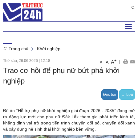
Thứ 2 , 10 . 8 . 2026
3
:
54
:
14
AM
Togg
navi
Trang chủ
Khởi nghiệp
Thứ sáu, 26.06.2026
|
12:18
+
|
A
-
A
A
Trao cơ hội để phụ nữ bứt phá khởi
nghiệp
Đọc bài
Lưu
Đề án “Hỗ trợ phụ nữ khởi nghiệp giai đoạn 2026 - 2035” đang mở
ra động lực mới cho phụ nữ Đắk Lắk tham gia phát triển kinh tế,
khẳng định vai trò trong tiến trình chuyển đổi số, chuyển đổi xanh
và xây dựng hệ sinh thái khởi nghiệp bền vững.