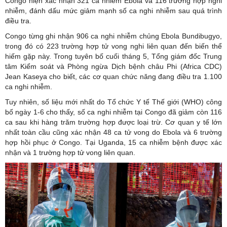
Congo hiện xác nhận 321 ca nhiễm Ebola và 116 trường hợp nghi
nhiễm, đánh dấu mức giảm mạnh số ca nghi nhiễm sau quá trình
điều tra.
Congo từng ghi nhận 906 ca nghi nhiễm chủng Ebola Bundibugyo,
trong đó có 223 trường hợp tử vong nghi liên quan đến biến thể
hiếm gặp này. Trong tuyên bố cuối tháng 5, Tổng giám đốc Trung
tâm Kiểm soát và Phòng ngừa Dịch bệnh châu Phi (Africa CDC)
Jean Kaseya cho biết, các cơ quan chức năng đang điều tra 1.100
ca nghi nhiễm.
Tuy nhiên, số liệu mới nhất do Tổ chức Y tế Thế giới (WHO) công
bố ngày 1-6 cho thấy, số ca nghi nhiễm tại Congo đã giảm còn 116
ca sau khi hàng trăm trường hợp được loại trừ. Cơ quan y tế lớn
nhất toàn cầu cũng xác nhận 48 ca tử vong do Ebola và 6 trường
hợp hồi phục ở Congo. Tại Uganda, 15 ca nhiễm bệnh được xác
nhận và 1 trường hợp tử vong liên quan.