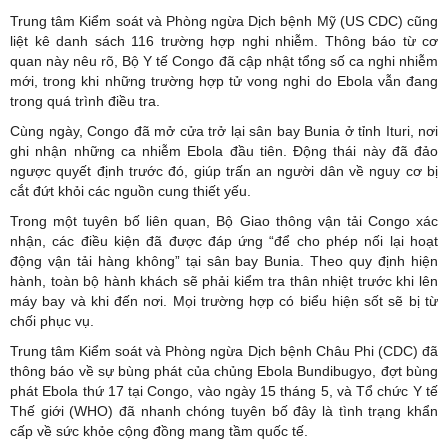
Trung tâm Kiểm soát và Phòng ngừa Dịch bệnh Mỹ (US CDC) cũng
liệt kê danh sách 116 trường hợp nghi nhiễm. Thông báo từ cơ
quan này nêu rõ, Bộ Y tế Congo đã cập nhật tổng số ca nghi nhiễm
mới, trong khi những trường hợp tử vong nghi do Ebola vẫn đang
trong quá trình điều tra.
Cùng ngày, Congo đã mở cửa trở lại sân bay Bunia ở tỉnh Ituri, nơi
ghi nhận những ca nhiễm Ebola đầu tiên. Động thái này đã đảo
ngược quyết định trước đó, giúp trấn an người dân về nguy cơ bị
cắt đứt khỏi các nguồn cung thiết yếu.
Trong một tuyên bố liên quan, Bộ Giao thông vận tải Congo xác
nhận, các điều kiện đã được đáp ứng “để cho phép nối lại hoạt
động vận tải hàng không” tại sân bay Bunia. Theo quy định hiện
hành, toàn bộ hành khách sẽ phải kiểm tra thân nhiệt trước khi lên
máy bay và khi đến nơi. Mọi trường hợp có biểu hiện sốt sẽ bị từ
chối phục vụ.
Trung tâm Kiểm soát và Phòng ngừa Dịch bệnh Châu Phi (CDC) đã
thông báo về sự bùng phát của chủng Ebola Bundibugyo, đợt bùng
phát Ebola thứ 17 tại Congo, vào ngày 15 tháng 5, và Tổ chức Y tế
Thế giới (WHO) đã nhanh chóng tuyên bố đây là tình trạng khẩn
cấp về sức khỏe cộng đồng mang tầm quốc tế.