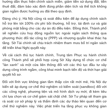
hướng dẫn thực hiện chính sách miễn, giảm tiền sử dụng đất, tiền
thuê đất, đảm bảo xác định đúng phần diện tích và thể tích không
gian ngầm được hưởng ưu đãi theo quy định.
Đáng chú ý, Hà Nội cũng rà soát điều kiện để áp dụng chính sách
hỗ trợ lên tới 100% chi phí bồi thường, hỗ trợ, tái định cư và giải
phóng mặt bằng cho các dự án đủ điều kiện. Đồng thời, Thành phố
sẽ nghiên cứu huy động nguồn lực ngoài ngân sách thông qua
phương thức đối tác công tư (PPP) và nhượng quyền khai thác hạ
tầng. Sở Tài chính sẽ chịu trách nhiệm tham mưu bố trí ngân sách
để triển khai Nghị quyết này.
Về cải cách thủ tục hành chính, Trung tâm Phục vụ hành chính
công Thành phố sẽ phối hợp cùng Sở Xây dựng tổ chức cơ chế
"làn xanh" và một cửa liên thông đối với các thủ tục đầu tư xây
dựng công trình ngầm, công khai minh bạch tiến độ và thời hạn giải
quyết hồ sơ.
Đối với lĩnh vực không gian tầm thấp còn rất mới mẻ, Hà Nội dự
kiến sẽ áp dụng cơ chế thử nghiệm có kiểm soát (sandbox) đối với
các công nghệ, phương tiện và mô hình dịch vụ mới; đi kèm tiêu
chí lựa chọn và cơ chế giám sát chặt chẽ. Sở Tư pháp sẽ tham gia
rà soát cơ sở pháp lý và thẩm định các dự thảo liên quan đến cơ
chế thử nghiệm này. Việc phát triển hạ tầng phục vụ không gian