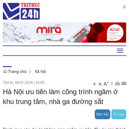
Thứ 2 , 10 . 8 . 2026
7
:
45
:
26
AM
Togg
navi
Trang chủ
Xã hội
Thứ tư, 08.07.2026
|
10:55
+
|
A
-
A
A
Hà Nội ưu tiên làm công trình ngầm ở
khu trung tâm, nhà ga đường sắt
Đọc bài
Lưu