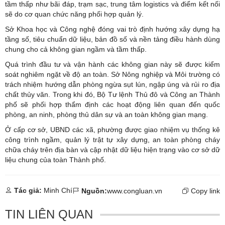
tầm thấp như bãi đáp, trạm sạc, trung tâm logistics và điểm kết nối
sẽ do cơ quan chức năng phối hợp quản lý.
Sở Khoa học và Công nghệ đóng vai trò định hướng xây dựng hạ
tầng số, tiêu chuẩn dữ liệu, bản đồ số và nền tảng điều hành dùng
chung cho cả không gian ngầm và tầm thấp.
Quá trình đầu tư và vận hành các không gian này sẽ được kiểm
soát nghiêm ngặt về độ an toàn. Sở Nông nghiệp và Môi trường có
trách nhiệm hướng dẫn phòng ngừa sụt lún, ngập úng và rủi ro địa
chất thủy văn. Trong khi đó, Bộ Tư lệnh Thủ đô và Công an Thành
phố sẽ phối hợp thẩm định các hoạt động liên quan đến quốc
phòng, an ninh, phòng thủ dân sự và an toàn không gian mạng.
Ở cấp cơ sở, UBND các xã, phường được giao nhiệm vụ thống kê
công trình ngầm, quản lý trật tự xây dựng, an toàn phòng cháy
chữa cháy trên địa bàn và cập nhật dữ liệu hiện trạng vào cơ sở dữ
liệu chung của toàn Thành phố.
Tác giả:
Minh Chí
Nguồn:
www.congluan.vn
Copy link
TIN LIÊN QUAN