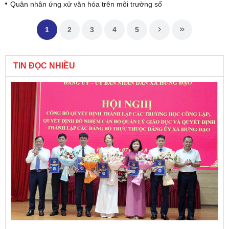
Quân nhân ứng xử văn hóa trên môi trường số
1
2
3
4
5
TIN ĐỌC NHIỀU