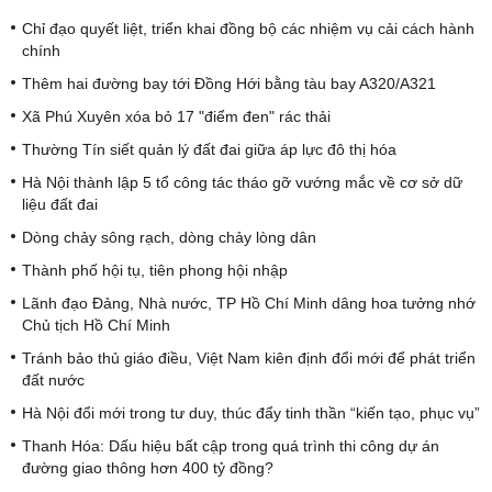
Chỉ đạo quyết liệt, triển khai đồng bộ các nhiệm vụ cải cách hành
chính
Thêm hai đường bay tới Đồng Hới bằng tàu bay A320/A321
Xã Phú Xuyên xóa bỏ 17 "điểm đen" rác thải
Thường Tín siết quản lý đất đai giữa áp lực đô thị hóa
Hà Nội thành lập 5 tổ công tác tháo gỡ vướng mắc về cơ sở dữ
liệu đất đai
Dòng chảy sông rạch, dòng chảy lòng dân
Thành phố hội tụ, tiên phong hội nhập
Lãnh đạo Đảng, Nhà nước, TP Hồ Chí Minh dâng hoa tưởng nhớ
Chủ tịch Hồ Chí Minh
Tránh bảo thủ giáo điều, Việt Nam kiên định đổi mới để phát triển
đất nước
Hà Nội đổi mới trong tư duy, thúc đẩy tinh thần “kiến tạo, phục vụ”
Thanh Hóa: Dấu hiệu bất cập trong quá trình thi công dự án
đường giao thông hơn 400 tỷ đồng?