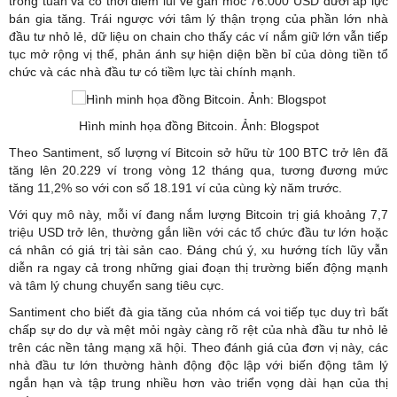
trong tuần và có thời điểm lùi về gần mốc 76.000 USD dưới áp lực
bán gia tăng. Trái ngược với tâm lý thận trọng của phần lớn nhà
đầu tư nhỏ lẻ, dữ liệu on chain cho thấy các ví nắm giữ lớn vẫn tiếp
tục mở rộng vị thế, phản ánh sự hiện diện bền bỉ của dòng tiền tổ
chức và các nhà đầu tư có tiềm lực tài chính mạnh.
Hình minh họa đồng Bitcoin. Ảnh: Blogspot
Theo Santiment, số lượng ví Bitcoin sở hữu từ 100 BTC trở lên đã
tăng lên 20.229 ví trong vòng 12 tháng qua, tương đương mức
tăng 11,2% so với con số 18.191 ví của cùng kỳ năm trước.
Với quy mô này, mỗi ví đang nắm lượng Bitcoin trị giá khoảng 7,7
triệu USD trở lên, thường gắn liền với các tổ chức đầu tư lớn hoặc
cá nhân có giá trị tài sản cao. Đáng chú ý, xu hướng tích lũy vẫn
diễn ra ngay cả trong những giai đoạn thị trường biến động mạnh
và tâm lý chung chuyển sang tiêu cực.
Santiment cho biết đà gia tăng của nhóm cá voi tiếp tục duy trì bất
chấp sự do dự và mệt mỏi ngày càng rõ rệt của nhà đầu tư nhỏ lẻ
trên các nền tảng mạng xã hội. Theo đánh giá của đơn vị này, các
nhà đầu tư lớn thường hành động độc lập với biến động tâm lý
ngắn hạn và tập trung nhiều hơn vào triển vọng dài hạn của thị