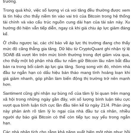
trường.
Trong quá khứ, việc số lượng ví cá voi tăng đều thường được xem
là tín hiệu cho thấy niềm tin vào vai trò của Bitcoin trong hệ thống
tài chính và vào cấu trúc nguồn cung dài hạn của tài sản này. Xu
hướng đó hiện vẫn tiếp diễn, ngay cả khi giá chịu áp lực giảm đáng
kể.
Ở chiều ngược lại, các chỉ báo về áp lực thị trường đang cho thấy
mức độ căng thẳng gia tăng. Dữ liệu từ CryptoQuant ghi nhận tỷ lệ
SOAB đã vượt lên trên mức bình thường trong đợt giảm vừa qua,
cho thấy một bộ phận nhà đầu tư nắm giữ Bitcoin lâu năm bắt đầu
bán ra trong bối cảnh áp lực gia tăng. Song song với đó, nhóm nhà
đầu tư ngắn hạn có dấu hiệu bán tháo mang tính hoảng loạn khi
giá giảm nhanh, góp phần làm biến động thị trường trở nên mạnh
hơn.
Santiment cũng ghi nhận sự bùng nổ của tâm lý bi quan trên mạng
xã hội trong những ngày gần đây, với số lượng bình luận tiêu cực
vượt qua bình luận tích cực lần đầu tiên kể từ ngày 21/4. Phản ứng
này phản ánh rõ tâm lý lo ngại của nhà đầu tư cá nhân, nhiều
người dự báo giá Bitcoin có thể còn tiếp tục suy yếu trong ngắn
hạn.
Các nhà phân tích cho rằng khả năng xuất hiện một nhịp phục hồi