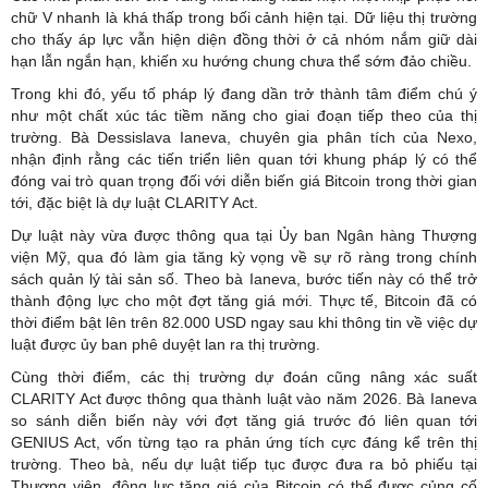
chữ V nhanh là khá thấp trong bối cảnh hiện tại. Dữ liệu thị trường
cho thấy áp lực vẫn hiện diện đồng thời ở cả nhóm nắm giữ dài
hạn lẫn ngắn hạn, khiến xu hướng chung chưa thể sớm đảo chiều.
Trong khi đó, yếu tố pháp lý đang dần trở thành tâm điểm chú ý
như một chất xúc tác tiềm năng cho giai đoạn tiếp theo của thị
trường. Bà Dessislava Ianeva, chuyên gia phân tích của Nexo,
nhận định rằng các tiến triển liên quan tới khung pháp lý có thể
đóng vai trò quan trọng đối với diễn biến giá Bitcoin trong thời gian
tới, đặc biệt là dự luật CLARITY Act.
Dự luật này vừa được thông qua tại Ủy ban Ngân hàng Thượng
viện Mỹ, qua đó làm gia tăng kỳ vọng về sự rõ ràng trong chính
sách quản lý tài sản số. Theo bà Ianeva, bước tiến này có thể trở
thành động lực cho một đợt tăng giá mới. Thực tế, Bitcoin đã có
thời điểm bật lên trên 82.000 USD ngay sau khi thông tin về việc dự
luật được ủy ban phê duyệt lan ra thị trường.
Cùng thời điểm, các thị trường dự đoán cũng nâng xác suất
CLARITY Act được thông qua thành luật vào năm 2026. Bà Ianeva
so sánh diễn biến này với đợt tăng giá trước đó liên quan tới
GENIUS Act, vốn từng tạo ra phản ứng tích cực đáng kể trên thị
trường. Theo bà, nếu dự luật tiếp tục được đưa ra bỏ phiếu tại
Thượng viện, động lực tăng giá của Bitcoin có thể được củng cố