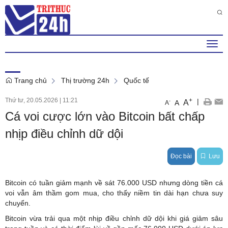
Thứ 6 , 7 . 8 . 2026
10
:
52
:
57
AM
Togg
navi
Trang chủ
Thị trường 24h
Quốc tế
Thứ tư, 20.05.2026
|
11:21
+
|
A
-
A
A
Cá voi cược lớn vào Bitcoin bất chấp
nhịp điều chỉnh dữ dội
Đọc bài
Lưu
Bitcoin có tuần giảm mạnh về sát 76.000 USD nhưng dòng tiền cá
voi vẫn âm thầm gom mua, cho thấy niềm tin dài hạn chưa suy
chuyển.
Bitcoin vừa trải qua một nhịp điều chỉnh dữ dội khi giá giảm sâu