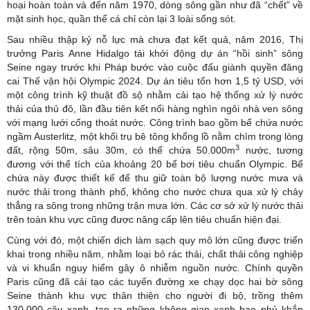
hoại hoàn toàn và đến năm 1970, dòng sông gần như đã “chết” về
mặt sinh học, quần thể cá chỉ còn lại 3 loài sống sót.
Sau nhiều thập kỷ nỗ lực mà chưa đạt kết quả, năm 2016, Thị
trưởng Paris Anne Hidalgo tái khởi động dự án “hồi sinh” sông
Seine ngay trước khi
Pháp
bước vào cuộc đấu giành quyền đăng
cai Thế vận hội Olympic 2024. Dự án tiêu tốn hơn 1,5 tỷ USD, với
một công trình kỹ thuật đồ sộ nhằm cải tạo hệ thống xử lý nước
thải của thủ đô, lần đầu tiên kết nối hàng nghìn ngôi nhà ven sông
với mạng lưới cống thoát nước. Công trình bao gồm bể chứa nước
ngầm Austerlitz, một khối trụ bê tông khổng lồ nằm chìm trong lòng
3
đất, rộng 50m, sâu 30m, có thể chứa 50.000m
nước, tương
đương với thể tích của khoảng 20 bể bơi tiêu chuẩn Olympic. Bể
chứa này được thiết kế để thu giữ toàn bộ lượng nước mưa và
nước thải trong thành phố, không cho nước chưa qua xử lý chảy
thẳng ra sông trong những trận mưa lớn. Các cơ sở xử lý nước thải
trên toàn khu vực cũng được nâng cấp lên tiêu chuẩn hiện đại.
Cùng với đó, một chiến dịch làm sạch quy mô lớn cũng được triển
khai trong nhiều năm, nhằm loại bỏ rác thải, chất thải công nghiệp
và vi khuẩn nguy hiểm gây ô nhiễm nguồn nước. Chính quyền
Paris cũng đã cải tạo các tuyến đường xe chạy dọc hai bờ sông
Seine thành khu vực thân thiện cho người đi bộ, trồng thêm
130.000 cây xanh, tạo ra những không gian xanh bao phủ khắp