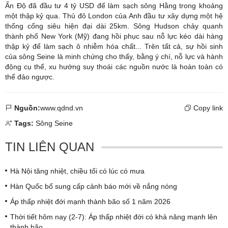
Ấn Độ đã đầu tư 4 tỷ USD để làm sạch sông Hằng trong khoảng
một thập kỷ qua. Thủ đô London của Anh đầu tư xây dựng một hệ
thống cống siêu hiện đại dài 25km. Sông Hudson chảy quanh
thành phố New York (Mỹ) đang hồi phục sau nỗ lực kéo dài hàng
thập kỷ để làm sạch ô nhiễm hóa chất... Trên tất cả, sự hồi sinh
của sông Seine là minh chứng cho thấy, bằng ý chí, nỗ lực và hành
động cụ thể, xu hướng suy thoái các nguồn nước là hoàn toàn có
thể đảo ngược.
Nguồn:
www.qdnd.vn
Copy link
Tags:
Sông Seine
TIN LIÊN QUAN
Hà Nội tăng nhiệt, chiều tối có lúc có mưa
Hàn Quốc bổ sung cấp cảnh báo mới về nắng nóng
Áp thấp nhiệt đới mạnh thành bão số 1 năm 2026
Thời tiết hôm nay (2-7): Áp thấp nhiệt đới có khả năng mạnh lên
thành bão ​