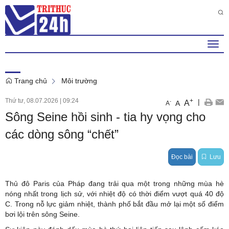
Thứ 6 , 7 . 8 . 2026
8
:
20
:
41
AM
Togg
navi
Trang chủ
Môi trường
Thứ tư, 08.07.2026
|
09:24
+
|
A
-
A
A
Sông Seine hồi sinh - tia hy vọng cho
các dòng sông “chết”
Đọc bài
Lưu
Thủ đô Paris của Pháp đang trải qua một trong những mùa hè
nóng nhất trong lịch sử, với nhiệt độ có thời điểm vượt quá 40 độ
C. Trong nỗ lực giảm nhiệt, thành phố bắt đầu mở lại một số điểm
bơi lội trên sông Seine.