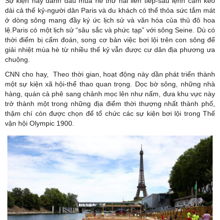
Sự kiện này đánh dấu mùa hè thứ hai liên tiếp-sau lệnh cấm kéo
dài cả thế kỷ-người dân Paris và du khách có thể thỏa sức tắm mát
ở dòng sông mang đầy ký ức lịch sử và văn hóa của thủ đô hoa
lệ.Paris có một lịch sử “sâu sắc và phức tạp” với sông Seine. Dù có
thời điểm bị cấm đoán, song cơ bản việc bơi lội trên con sông để
giải nhiệt mùa hè từ nhiều thế kỷ vẫn được cư dân địa phương ưa
chuộng.
CNN cho hay, Theo thời gian, hoạt động này dần phát triển thành
một sự kiện xã hội-thể thao quan trọng. Dọc bờ sông, những nhà
hàng, quán cà phê sang chảnh mọc lên như nấm, đưa khu vực này
trở thành một trong những địa điểm thời thượng nhất thành phố,
thậm chí còn được chọn để tổ chức các sự kiện bơi lội trong Thế
vận hội Olympic 1900.