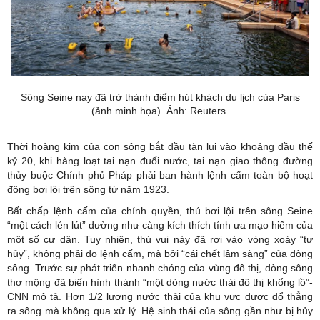
Sông Seine nay đã trở thành điểm hút khách du lịch của Paris
(ảnh minh họa). Ảnh: Reuters
Thời hoàng kim của con sông bắt đầu tàn lụi vào khoảng đầu thế
kỷ 20, khi hàng loạt tai nạn đuối nước, tai nạn giao thông đường
thủy buộc Chính phủ Pháp phải ban hành lệnh cấm toàn bộ hoạt
động bơi lội trên sông từ năm 1923.
Bất chấp lệnh cấm của chính quyền, thú bơi lội trên sông Seine
“một cách lén lút” dường như càng kích thích tính ưa mạo hiểm của
một số cư dân. Tuy nhiên, thú vui này đã rơi vào vòng xoáy “tự
hủy”, không phải do lệnh cấm, mà bởi “cái chết lâm sàng” của dòng
sông. Trước sự phát triển nhanh chóng của vùng đô thị, dòng sông
thơ mộng đã biến hình thành “một dòng nước thải đô thị khổng lồ”-
CNN mô tả. Hơn 1/2 lượng nước thải của khu vực được đổ thẳng
ra sông mà không qua xử lý. Hệ sinh thái của sông gần như bị hủy