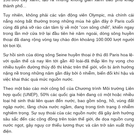
thành phố...
Tuy nhiên, không phải các vận động viên Olympic, mà chính cái
nắng nóng bất thường trong những mùa hè gần đây ở Paris cuối
cùng đã phá vỡ rào cản tâm lý về một “con sông chết”, khiến ngay
trong lần mở cửa trở lại đầu tiên hè năm ngoái, dòng sông huyền
thoại đã dang rộng vòng tay chào đón khoảng 100.000 lượt người
tới bơi lội.
Sự hồi sinh của dòng sông Seine huyền thoại ở thủ đô Paris hoa lệ-
với quần thể cá nay lên tới gần 40 loài-đã thắp lên hy vọng cho
nhiều tuyến đường thủy đô thị khác trên thế giới, vốn bị ảnh hưởng
nặng nề trong những năm gần đây bởi ô nhiễm, biến đổi khí hậu và
việc khai thác quá mức nguồn nước.
Theo một báo cáo mới công bố của Chương trình Môi trường
Liên
hợp quốc
(UNEP), 50% các quốc gia hiện đang có một hoặc nhiều
loại hệ sinh thái liên quan đến nước, bao gồm sông, hồ, vùng đất
ngập nước, tầng chứa nước ngầm, đang trong tình trạng ô nhiễm
nghiêm trọng. Sự suy thoái của các nguồn nước đã gây ảnh hưởng
sâu sắc đến các cộng đồng trên toàn thế giới, đe dọa nguồn cung
nước ngọt, gây nguy cơ thiếu lương thực và cản trở sản xuất thủy
điện.