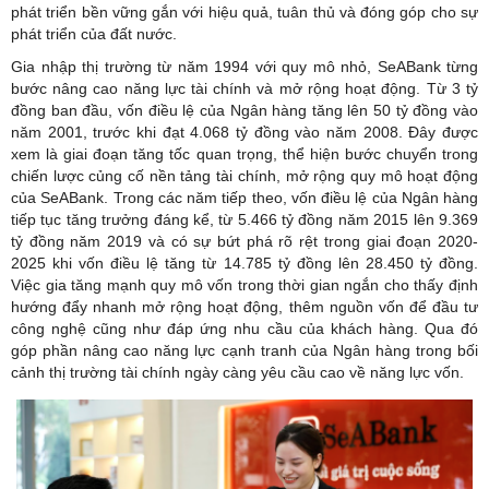
phát triển bền vững gắn với hiệu quả, tuân thủ và đóng góp cho sự
phát triển của đất nước.
Gia nhập thị trường từ năm 1994 với quy mô nhỏ, SeABank từng
bước nâng cao năng lực tài chính và mở rộng hoạt động. Từ 3 tỷ
đồng ban đầu, vốn điều lệ của Ngân hàng tăng lên 50 tỷ đồng vào
năm 2001, trước khi đạt 4.068 tỷ đồng vào năm 2008. Đây được
xem là giai đoạn tăng tốc quan trọng, thể hiện bước chuyển trong
chiến lược củng cố nền tảng
tài chính
, mở rộng quy mô hoạt động
của SeABank. Trong các năm tiếp theo, vốn điều lệ của Ngân hàng
tiếp tục tăng trưởng đáng kể, từ 5.466 tỷ đồng năm 2015 lên 9.369
tỷ đồng năm 2019 và có sự bứt phá rõ rệt trong giai đoạn 2020-
2025 khi vốn điều lệ tăng từ 14.785 tỷ đồng lên 28.450 tỷ đồng.
Việc gia tăng mạnh quy mô vốn trong thời gian ngắn cho thấy định
hướng đẩy nhanh mở rộng hoạt động, thêm nguồn vốn để đầu tư
công nghệ cũng như đáp ứng nhu cầu của khách hàng. Qua đó
góp phần nâng cao năng lực cạnh tranh của Ngân hàng trong bối
cảnh thị trường tài chính ngày càng yêu cầu cao về năng lực vốn.