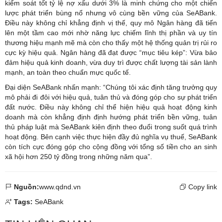
kiểm soát tốt tỷ lệ nợ xấu dưới 3% là minh chứng cho một chiến
lược phát triển bùng nổ nhưng vô cùng bền vững của SeABank.
Điều này không chỉ khẳng định vị thế, quy mô Ngân hàng đã tiến
lên một tầm cao mới nhờ năng lực chiếm lĩnh thị phần và uy tín
thương hiệu mạnh mẽ mà còn cho thấy một hệ thống quản trị rủi ro
cực kỳ hiệu quả. Ngân hàng đã đạt được “mục tiêu kép”: Vừa bảo
đảm hiệu quả kinh doanh, vừa duy trì được chất lượng tài sản lành
mạnh, an toàn theo chuẩn mực quốc tế.
Đại diện SeABank nhấn mạnh: “Chúng tôi xác định tăng trưởng quy
mô phải đi đôi với hiệu quả, tuân thủ và đóng góp cho sự phát triển
đất nước. Điều này không chỉ thể hiện hiệu quả hoạt động kinh
doanh mà còn khẳng định định hướng phát triển bền vững, tuân
thủ pháp luật mà SeABank kiên định theo đuổi trong suốt quá trình
hoạt động. Bên cạnh việc thực hiện đầy đủ nghĩa vụ thuế, SeABank
còn tích cực đóng góp cho cộng đồng với tổng số tiền cho an sinh
xã hội hơn 250 tỷ đồng trong những năm qua”.
Nguồn:
www.qdnd.vn
Copy link
Tags:
SeABank