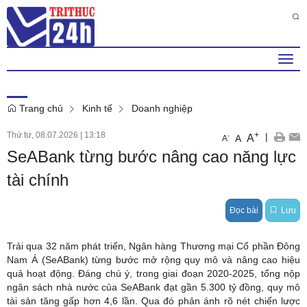
Thứ 7 , 8 . 8 . 2026
8
:
22
:
42
PM
Togg
navi
Trang chủ
Kinh tế
Doanh nghiệp
Thứ tư, 08.07.2026
|
13:18
+
|
A
-
A
A
SeABank từng bước nâng cao năng lực
tài chính
Đọc bài
Lưu
Trải qua 32 năm phát triển, Ngân hàng Thương mại Cổ phần Đông
Nam Á (SeABank) từng bước mở rộng quy mô và nâng cao hiệu
quả hoạt động. Đáng chú ý, trong giai đoạn 2020-2025, tổng nộp
ngân sách nhà nước của SeABank đạt gần 5.300 tỷ đồng, quy mô
tài sản tăng gấp hơn 4,6 lần. Qua đó phản ánh rõ nét chiến lược