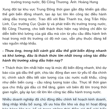
trường trong nước, Bộ Công Thương. Ảnh: Hoàng Hưng
Xung đột tại khu vực Trung Đông thời gian gần đây khiến giá dầu
thế giới biến động nhanh, tạo áp lực lớn lên công tác điều hành
xăng dầu trong nước. Trao đổi với Báo Thanh tra, ông Trần Hữu
Linh, Cục trưởng Cục Quản lý và phát triển thị trường trong nước,
Bộ Công Thương, cho biết thách thức hiện nay không chỉ đến từ
diễn biến khó lường của giá dầu mà còn từ yêu cầu điều hành linh
hoạt trong một thị trường có độ mở cao, vẫn phụ thuộc đáng kể
vào nguồn nhập khẩu.
- Thưa ông, trong bối cảnh giá dầu thế giới biến động nhanh
và khó lường, đâu là thách thức lớn nhất trong công tác điều
hành thị trường xăng dầu hiện nay?
+ Thách thức lớn nhất hiện nay là mức độ biến động nhanh, khó dự
báo của giá dầu thế giới, chịu tác động đan xen từ yếu tố địa chính
trị, chính sách điều tiết sản lượng của các nước xuất khẩu, cũng
như diễn biến cung - cầu năng lượng toàn cầu. Thực tế thời gian
qua cho thấy giá dầu có thể tăng, giảm với biên độ lớn trong thời
gian ngắn, gây áp lực rất lớn lên công tác điều hành trong nước.
Nhiều doanh nghiệp đã chủ động điều chỉnh kế hoạch kinh doanh,
tăng nhập khẩu bổ sung, tối ưu hóa tồn kho và duy trì hoạt động