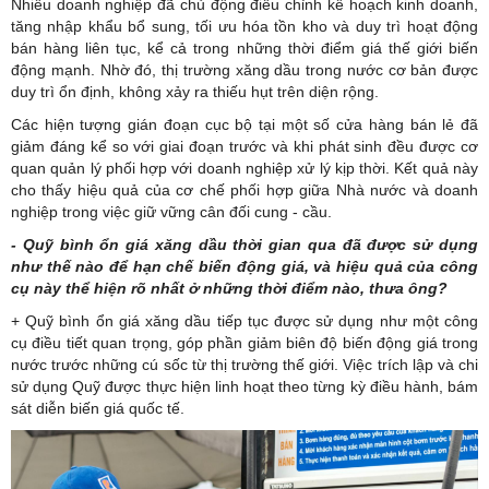
Nhiều doanh nghiệp đã chủ động điều chỉnh kế hoạch kinh doanh,
tăng nhập khẩu bổ sung, tối ưu hóa tồn kho và duy trì hoạt động
bán hàng liên tục, kể cả trong những thời điểm giá thế giới biến
động mạnh. Nhờ đó, thị trường xăng dầu trong nước cơ bản được
duy trì ổn định, không xảy ra thiếu hụt trên diện rộng.
Các hiện tượng gián đoạn cục bộ tại một số cửa hàng bán lẻ đã
giảm đáng kể so với giai đoạn trước và khi phát sinh đều được cơ
quan quản lý phối hợp với doanh nghiệp xử lý kịp thời. Kết quả này
cho thấy hiệu quả của cơ chế phối hợp giữa Nhà nước và doanh
nghiệp trong việc giữ vững cân đối cung - cầu.
- Quỹ bình ổn giá xăng dầu thời gian qua đã được sử dụng
như thế nào để hạn chế biến động giá, và hiệu quả của công
cụ này thể hiện rõ nhất ở những thời điểm nào, thưa ông?
+ Quỹ bình ổn giá xăng dầu tiếp tục được sử dụng như một công
cụ điều tiết quan trọng, góp phần giảm biên độ biến động giá trong
nước trước những cú sốc từ thị trường thế giới. Việc trích lập và chi
sử dụng Quỹ được thực hiện linh hoạt theo từng kỳ điều hành, bám
sát diễn biến giá quốc tế.