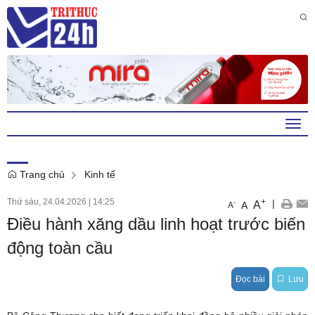
Thứ 6 , 7 . 8 . 2026
1
:
58
:
47
AM
Togg
navi
Trang chủ
Kinh tế
Thứ sáu, 24.04.2026
|
14:25
+
|
A
-
A
A
Điều hành xăng dầu linh hoạt trước biến
động toàn cầu
Đọc bài
Lưu