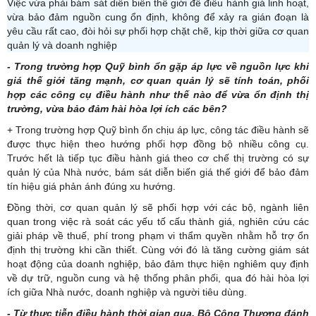
Việc vừa phải bám sát diễn biến thế giới để điều hành giá linh hoạt,
vừa bảo đảm nguồn cung ổn định, không để xảy ra gián đoạn là
yêu cầu rất cao, đòi hỏi sự phối hợp chặt chẽ, kịp thời giữa cơ quan
quản lý và doanh nghiệp
- Trong trường hợp Quỹ bình ổn gặp áp lực về nguồn lực khi
giá thế giới tăng mạnh, cơ quan quản lý sẽ tính toán, phối
hợp các công cụ điều hành như thế nào để vừa ổn định thị
trường, vừa bảo đảm hài hòa lợi ích các bên?
+ Trong trường hợp Quỹ bình ổn chịu áp lực, công tác điều hành sẽ
được thực hiện theo hướng phối hợp đồng bộ nhiều công cụ.
Trước hết là tiếp tục điều hành giá theo cơ chế thị trường có sự
quản lý của Nhà nước, bám sát diễn biến giá thế giới để bảo đảm
tín hiệu giá phản ánh đúng xu hướng.
Đồng thời, cơ quan quản lý sẽ phối hợp với các bộ, ngành liên
quan trong việc rà soát các yếu tố cấu thành giá, nghiên cứu các
giải pháp về thuế, phí trong phạm vi thẩm quyền nhằm hỗ trợ ổn
định thị trường khi cần thiết. Cùng với đó là tăng cường giám sát
hoạt động của doanh nghiệp, bảo đảm thực hiện nghiêm quy định
về dự trữ, nguồn cung và hệ thống phân phối, qua đó hài hòa lợi
ích giữa Nhà nước, doanh nghiệp và người tiêu dùng.
- Từ thực tiễn điều hành thời gian qua, Bộ Công Thương đánh