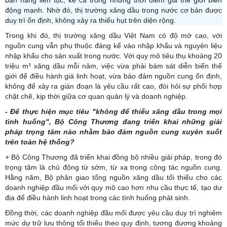
bán hàng liên tục, kể cả trong những thời điểm giá thế giới biến
động mạnh. Nhờ đó, thị trường xăng dầu trong nước cơ bản được
duy trì ổn định, không xảy ra thiếu hụt trên diện rộng.
Trong khi đó, thị trường xăng dầu Việt Nam có độ mở cao, với
nguồn cung vẫn phụ thuộc đáng kể vào nhập khẩu và nguyên liệu
nhập khẩu cho sản xuất trong nước. Với quy mô tiêu thụ khoảng 20
triệu m³ xăng dầu mỗi năm, việc vừa phải bám sát diễn biến thế
giới để điều hành giá linh hoạt, vừa bảo đảm nguồn cung ổn định,
không để xảy ra gián đoạn là yêu cầu rất cao, đòi hỏi sự phối hợp
chặt chẽ, kịp thời giữa cơ quan quản lý và doanh nghiệp.
- Để thực hiện mục tiêu "không để thiếu xăng dầu trong mọi
tình huống", Bộ Công Thương đang triển khai những giải
pháp trọng tâm nào nhằm bảo đảm nguồn cung xuyên suốt
trên toàn hệ thống?
+ Bộ Công Thương đã triển khai đồng bộ nhiều giải pháp, trong đó
trọng tâm là chủ động từ sớm, từ xa trong công tác nguồn cung.
Hằng năm, Bộ phân giao tổng nguồn xăng dầu tối thiểu cho các
doanh nghiệp đầu mối với quy mô cao hơn nhu cầu thực tế, tạo dư
địa để điều hành linh hoạt trong các tình huống phát sinh.
Đồng thời, các doanh nghiệp đầu mối được yêu cầu duy trì nghiêm
mức dự trữ lưu thông tối thiểu theo quy định, tương đương khoảng