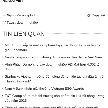
HOÀNG VIỆT
Nguồn:
www.qdnd.vn
Copy link
Tags:
doanh nghiệp
TIN LIÊN QUAN
MIK Group sắp ra mắt sản phẩm tuyệt tác thuộc bộ sưu tập danh
giá “Landmark”
Nestlé tăng vốn đầu tư, khẳng định cam kết lâu dài tại Việt Nam
Vĩnh Phúc: Dư nợ cho vay doanh nghiệp FDI đạt hơn 4.302 tỷ
đồng
Starbucks Vietnam hướng đến cộng đồng, tiếp tục ghi dấu ấn trên
'Hành trình xanh'
Nam A Bank nhận giải thưởng Vietnam ESG Awards
T&T Group sẽ ra mắt thị trường sản phẩm pin lưu trữ năng lượng
vào năm 2026
Theo dõi sát thị trường, Novaland nỗ lực tái cấu trúc, tháo gỡ