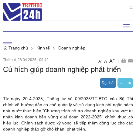
Thứ 7 , 8 . 8 . 2026
3
:
16
:
18
PM
Togg
navi
Trang chủ
Kinh tế
Doanh nghiệp
Thứ hai, 28.04.2025
|
09:42
+
|
A
-
A
A
Cú hích giúp doanh nghiệp phát triển
Đọc bài
Lưu
Từ ngày 20-4-2025, Thông tư số 09/2025/TT-BTC của Bộ Tài
chính về hướng dẫn cơ chế quản lý và sử dụng kinh phí ngân sách
nhà nước thực hiện "Chương trình hỗ trợ doanh nghiệp khu vực tư
nhân kinh doanh bền vững giai đoạn 2022-2025" chính thức có
hiệu lực. Chính sách được kỳ vọng sẽ tiếp thêm động lực cho các
doanh nghiệp tháo gỡ khó khăn, phát triển.