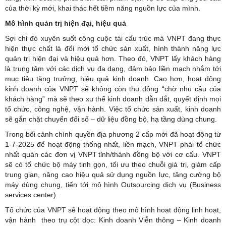
của thời kỳ mới, khai thác hết tiềm năng nguồn lực của mình.
Mô hình quản trị hiện đại, hiệu quả
Sợi chỉ đỏ xuyên suốt công cuộc tái cấu trúc mà VNPT đang thực
hiện thực chất là đổi mới tổ chức sản xuất, hình thành năng lực
quản trị hiện đại và hiệu quả hơn. Theo đó, VNPT lấy khách hàng
là trung tâm với các dịch vụ đa dạng, đảm bảo liền mạch nhắm tới
mục tiêu tăng trưởng, hiệu quả kinh doanh. Cao hơn, hoạt động
kinh doanh của VNPT sẽ không còn thụ động “chờ nhu cầu của
khách hàng” mà sẽ theo xu thế kinh doanh dẫn dắt, quyết định mọi
tổ chức, công nghệ, vận hành. Việc tổ chức sản xuất, kinh doanh
sẽ gắn chặt chuyển đổi số – dữ liệu đồng bộ, hạ tầng dùng chung.
Trong bối cảnh chính quyền địa phương 2 cấp mới đã hoạt động từ
1-7-2025 để hoạt động thống nhất, liền mạch, VNPT phải tổ chức
nhất quán các đơn vị VNPT tỉnh/thành đồng bộ với cơ cấu. VNPT
sẽ có tổ chức bộ máy tinh gọn, tối ưu theo chuỗi giá trị, giảm cấp
trung gian, nâng cao hiệu quả sử dụng nguồn lực, tăng cường bộ
máy dùng chung, tiến tới mô hình Outsourcing dịch vụ (Business
services center).
Tổ chức của VNPT sẽ hoạt động theo mô hình hoạt động linh hoạt,
vận hành theo trụ cột dọc: Kinh doanh Viễn thông – Kinh doanh