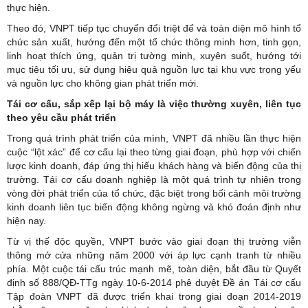
thực hiện.
Theo đó, VNPT tiếp tục chuyển đổi triệt để và toàn diện mô hình tổ
chức sản xuất, hướng đến một tổ chức thông minh hơn, tinh gọn,
linh hoạt thích ứng, quản trị tường minh, xuyên suốt, hướng tới
mục tiêu tối ưu, sử dụng hiệu quả nguồn lực tại khu vực trọng yếu
và nguồn lực cho không gian phát triển mới.
Tái cơ cấu, sắp xếp lại bộ máy là việc thường xuyên, liên tục
theo yêu cầu phát triển
Trong quá trình phát triển của mình, VNPT đã nhiều lần thực hiện
cuộc “lột xác” để cơ cấu lại theo từng giai đoạn, phù hợp với chiến
lược kinh doanh, đáp ứng thị hiếu khách hàng và biến động của thị
trường. Tái cơ cấu doanh nghiệp là một quá trình tự nhiên trong
vòng đời phát triển của tổ chức, đặc biệt trong bối cảnh môi trường
kinh doanh liên tục biến động không ngừng và khó đoán định như
hiện nay.
Từ vị thế độc quyền, VNPT bước vào giai đoạn thị trường viễn
thông mở cửa những năm 2000 với áp lực cạnh tranh từ nhiều
phía. Một cuộc tái cấu trúc mạnh mẽ, toàn diện, bắt đầu từ Quyết
định số 888/QĐ-TTg ngày 10-6-2014 phê duyệt Đề án Tái cơ cấu
Tập đoàn VNPT đã được triển khai trong giai đoạn 2014-2019