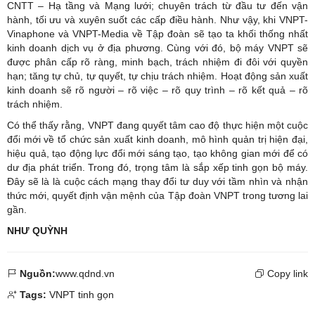
CNTT – Hạ tầng và Mạng lưới; chuyên trách từ đầu tư đến vận
hành, tối ưu và xuyên suốt các cấp điều hành. Như vậy, khi VNPT-
Vinaphone và VNPT-Media về Tập đoàn sẽ tạo ta khối thống nhất
kinh doanh dịch vụ ở địa phương. Cùng với đó, bộ máy VNPT sẽ
được phân cấp rõ ràng, minh bạch, trách nhiệm đi đôi với quyền
hạn; tăng tự chủ, tự quyết, tự chịu trách nhiệm. Hoạt động sản xuất
kinh doanh sẽ rõ người – rõ việc – rõ quy trình – rõ kết quả – rõ
trách nhiệm.
Có thể thấy rằng, VNPT đang quyết tâm cao độ thực hiện một cuộc
đổi mới về tổ chức sản xuất kinh doanh, mô hình quản trị hiện đại,
hiệu quả, tạo động lực đổi mới sáng tạo, tạo không gian mới để có
dư địa phát triển. Trong đó, trọng tâm là sắp xếp tinh gọn bộ máy.
Đây sẽ là là cuộc cách mạng thay đổi tư duy với tầm nhìn và nhận
thức mới, quyết định vận mệnh của Tập đoàn VNPT trong tương lai
gần.
NHƯ QUỲNH
Nguồn:
www.qdnd.vn
Copy link
Tags:
VNPT tinh gọn