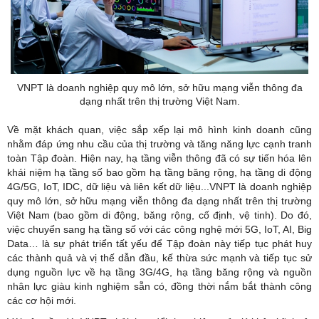
VNPT là doanh nghiệp quy mô lớn, sở hữu mạng viễn thông đa
dạng nhất trên thị trường Việt Nam.
Về mặt khách quan, việc sắp xếp lại mô hình kinh doanh cũng
nhằm đáp ứng nhu cầu của thị trường và tăng năng lực cạnh tranh
toàn Tập đoàn. Hiện nay, hạ tầng viễn thông đã có sự tiến hóa lên
khái niệm hạ tầng số bao gồm hạ tầng băng rộng, hạ tầng di động
4G/5G, IoT, IDC, dữ liệu và liên kết dữ liệu...VNPT là doanh nghiệp
quy mô lớn, sở hữu mạng viễn thông đa dạng nhất trên thị trường
Việt Nam (bao gồm di động, băng rộng, cố định, vệ tinh). Do đó,
việc chuyển sang hạ tầng số với các công nghệ mới 5G, IoT, AI, Big
Data… là sự phát triển tất yếu để Tập đoàn này tiếp tục phát huy
các thành quả và vị thế dẫn đầu, kế thừa sức mạnh và tiếp tục sử
dụng nguồn lực về hạ tầng 3G/4G, hạ tầng băng rộng và nguồn
nhân lực giàu kinh nghiệm sẵn có, đồng thời nắm bắt thành công
các cơ hội mới.