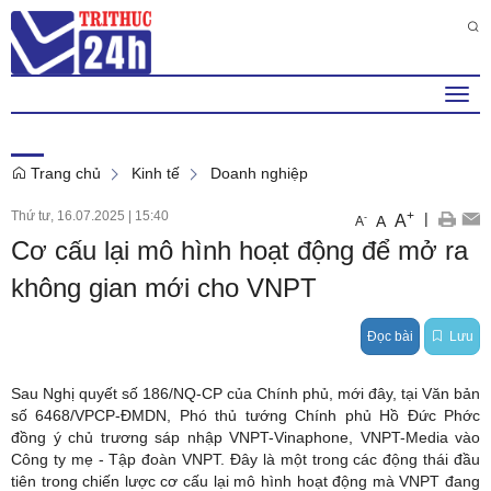
Thứ 2 , 10 . 8 . 2026
4
:
02
:
52
AM
Togg
navi
Trang chủ
Kinh tế
Doanh nghiệp
Thứ tư, 16.07.2025
|
15:40
+
|
A
-
A
A
Cơ cấu lại mô hình hoạt động để mở ra
không gian mới cho VNPT
Đọc bài
Lưu
Sau Nghị quyết số 186/NQ-CP của Chính phủ, mới đây, tại Văn bản
số 6468/VPCP-ĐMDN, Phó thủ tướng Chính phủ Hồ Đức Phớc
đồng ý chủ trương sáp nhập VNPT-Vinaphone, VNPT-Media vào
Công ty mẹ - Tập đoàn VNPT. Đây là một trong các động thái đầu
tiên trong chiến lược cơ cấu lại mô hình hoạt động mà VNPT đang