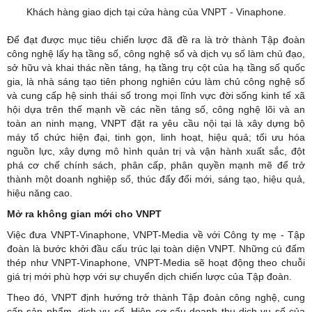
Khách hàng giao dịch tại cửa hàng của VNPT - Vinaphone.
Để đạt được mục tiêu chiến lược đã đề ra là trở thành Tập đoàn
công nghệ lấy hạ tầng số, công nghệ số và dịch vụ số làm chủ đạo,
sở hữu và khai thác nền tảng, hạ tầng trụ cột của hạ tầng số quốc
gia, là nhà sáng tạo tiên phong nghiên cứu làm chủ công nghệ số
và cung cấp hệ sinh thái số trong mọi lĩnh vực đời sống kinh tế xã
hội dựa trên thế mạnh về các nền tảng số, công nghệ lõi và an
toàn an ninh mạng, VNPT đặt ra yêu cầu nội tại là xây dựng bộ
máy tổ chức hiện đại, tinh gọn, linh hoạt, hiệu quả; tối ưu hóa
nguồn lực, xây dựng mô hình quản trị và vận hành xuất sắc, đột
phá cơ chế chính sách, phân cấp, phân quyền mạnh mẽ để trở
thành một doanh nghiệp số, thúc đẩy đổi mới, sáng tạo, hiệu quả,
hiệu năng cao.
Mở ra không gian mới cho VNPT
Việc đưa VNPT-Vinaphone, VNPT-Media về với Công ty mẹ - Tập
đoàn là bước khởi đầu cấu trúc lại toàn diện VNPT. Những cú đấm
thép như VNPT-Vinaphone, VNPT-Media sẽ hoạt động theo chuỗi
giá trị mới phù hợp với sự chuyển dịch chiến lược của Tập đoàn.
Theo đó, VNPT định hướng trở thành Tập đoàn công nghệ, cung
cấp sản phẩm, dịch vụ số. Hiện cơ cấu doanh thu dịch vụ số của