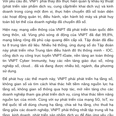
Với yêu cầu đó, VNPT phải thay đổi thực hiện quản lý khâu kỹ thuật
(phát triển sản phẩm dịch vụ, cung cấp/triển khai dịch vụ) và kinh
doanh trong cùng một đơn vị, thực hiện chuyển đổi số toàn diện
các hoạt động quản trị, điều hành, vận hành bộ máy và phát huy
toàn bộ lợi thế của doanh nghiệp đã chuyển đổi số.
Hiện nay, mạng viễn thông của VNPT đã phát triển toàn quốc đến
từng thôn, xã: Vùng phủ sóng di động của VNPT đã đạt 99,8%,
mạng băng rộng đã phủ cáp quang đến cấp xã. Tập đoàn đã đầu
tư 8 trung tâm dữ liệu. Nhiều hệ thống, ứng dụng số do Tập đoàn
này phát triển như Trung tâm điều hành đô thị thông minh - IOC,
cổng dịch vụ công trực tuyến VNPT-iGate, nền tảng an toàn thông
tin VNPT Cyber Immunity, hay các nền tảng giáo dục số, nông
nghiệp số, cloud... đã và đang được nhiều bộ, ngành, địa phương
sử dụng.
Để phát huy các thế mạnh này, VNPT phải phát triển hạ tầng số,
không gian số và tìm cách khai thác hết tiềm năng nguồn lực hạ
tầng số, không gian số thông qua hợp tác, mở nền tảng cho các
doanh nghiệp tham gia phát triển dịch vụ, cùng khai thác tiềm năng
nguồn lực của mình. Cùng với sự phát triển của mạng 5G, IoT, xu
thế quốc tế về dùng chung hạ tầng, chia sẻ hạ tầng, cho thuê hạ
tầng giữa các doanh nghiệp, VNPT phải thống nhất tập trung về hạ
tầng, kinh doanh, phát triển sản phẩm dịch vụ để đáp ứng yêu cầu