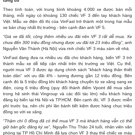
từng có
Theo tính toán, với trung bình khoảng 4.000 xe được bán mỗi
tháng, mỗi ngày có khoảng 130 chiếc VF 3 đến tay khách hàng
Việt. Mẫu xe điện đô thị của VinFast trở thành một trong hai mẫu
xe bán chạy nhất thị trường - bên cạnh đàn anh VF 5.
“Giá xe đã tốt, cộng thêm nhiều ưu đãi nên VF 3 rất dễ mua. Xe
chưa đến 300 triệu đồng nhưng được ưu đãi tới 23 triệu
đồng
”
, anh
Nguyễn Văn Thành (Hà Nội) vừa rinh chiếc VF 3 màu xám về nhà.
VinFast đang đưa ra nhiều ưu đãi cho khách hàng, biến VF 3 trở
thành mẫu xe dễ tiếp cận nhất trên thị trường xe Việt. Cụ thể,
người mua VF 3 được áp dụng chính sách “khách hàng thân thiết
toàn dân” với ưu đãi 4% - tương đương gần 12 triệu đồng. Bên
cạnh đó là 5 triệu đồng khi khách hàng chuyển từ xe xăng sang xe
điện, cùng 6 triệu đồng (quy đổi thành điểm Vpoint để mua sắm
trong hệ sinh thái Vingroup và các đối tác lớn) nếu khách hàng
đăng ký biển tại Hà Nội và TP.HCM. Bên cạnh đó, VF 3 được miễn
phí trước bạ, nên chi phí lăn bánh tiết kiệm được hàng chục triệu
đồng so với xe xăng.
“Thậm chí 0 đồng đã có thể mua VF 3 mà khách hàng vẫn có thể
giữ bản gốc đăng ký xe”,
Nguyễn Thu Thảo 24 tuổi, nhân viên văn
phòng tại TP Hồ Chí Minh đã lựa chọn VF 3 thay thế chiếc xe máy