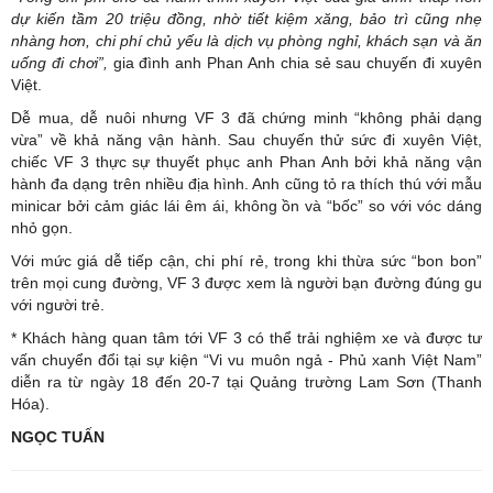
dự kiến tầm 20 triệu đồng, nhờ tiết kiệm xăng, bảo trì cũng nhẹ
nhàng hơn, chi phí chủ yếu là dịch vụ phòng nghỉ
,
khách sạn và ăn
uống đi chơi”,
gia đình anh Phan Anh chia sẻ sau chuyến đi xuyên
Việt.
Dễ mua, dễ nuôi nhưng VF 3 đã chứng minh “không phải dạng
vừa” về khả năng vận hành. Sau chuyến thử sức đi xuyên Việt,
chiếc VF 3 thực sự thuyết phục anh Phan Anh bởi khả năng vận
hành đa dạng trên nhiều địa hình. Anh cũng tỏ ra thích thú với mẫu
minicar bởi cảm giác lái êm ái, không ồn và “bốc” so với vóc dáng
nhỏ gọn.
Với mức giá dễ tiếp cận, chi phí rẻ, trong khi thừa sức “bon bon”
trên mọi cung đường, VF 3 được xem là người bạn đường đúng gu
với người trẻ.
* Khách hàng quan tâm tới VF 3 có thể trải nghiệm xe và được tư
vấn chuyển đổi tại sự kiện “Vi vu muôn ngả - Phủ xanh Việt Nam”
diễn ra từ ngày 18 đến 20-7 tại Quảng trường Lam Sơn (Thanh
Hóa).
NGỌC TUẤN