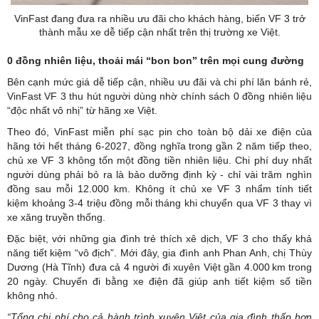
VinFast đang đưa ra nhiều ưu đãi cho khách hàng, biến VF 3 trở
thành mẫu xe dễ tiếp cận nhất trên thị trường xe Việt.
0 đồng nhiên liệu, thoải
mái “bon bon” trên mọi cung đường
Bên cạnh mức giá dễ tiếp cận, nhiều ưu đãi và chi phí lăn bánh rẻ,
VinFast VF 3 thu hút người dùng nhờ chính sách 0 đồng nhiên liệu
“độc nhất vô nhị” từ hãng xe Việt.
Theo đó, VinFast miễn phí sạc pin cho toàn bộ dải xe điện của
hãng tới hết tháng 6-2027, đồng nghĩa trong gần 2 năm tiếp theo,
chủ xe VF 3 không tốn một đồng tiền nhiên liệu. Chi phí duy nhất
người dùng phải bỏ ra là bảo dưỡng định kỳ - chỉ vài trăm nghìn
đồng sau mỗi 12.000 km. Không ít chủ xe VF 3 nhẩm tính tiết
kiệm khoảng 3-4 triệu đồng mỗi tháng khi chuyển qua VF 3 thay vì
xe xăng truyền thống.
Đặc biệt, với những gia đình trẻ thích xê dịch, VF 3 cho thấy khả
năng tiết kiệm “vô địch”. Mới đây, gia đình anh Phan Anh, chị Thùy
Dương (Hà Tĩnh) đưa cả 4 người đi xuyên Việt gần 4.000 km trong
20 ngày. Chuyến đi bằng xe điện đã giúp anh tiết kiệm số tiền
không nhỏ.
“Tổng chi phí cho cả hành trình xuyên Việt của gia đình thấp hơn