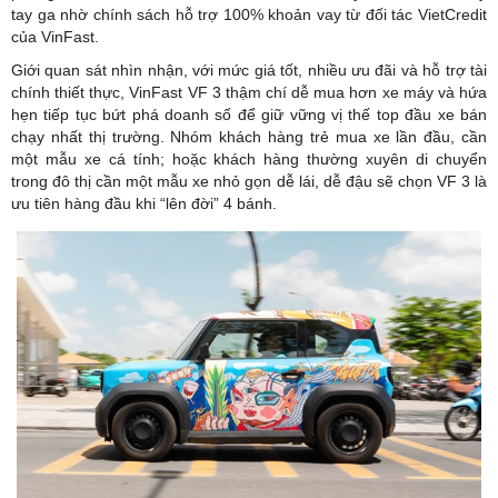
tay ga nhờ chính sách hỗ trợ 100% khoản vay từ đối tác VietCredit
của VinFast.
Giới quan sát nhìn nhận, với mức giá tốt, nhiều ưu đãi và hỗ trợ tài
chính thiết thực, VinFast VF 3 thậm chí dễ mua hơn xe máy và hứa
hẹn tiếp tục bứt phá doanh số để giữ vững vị thế top đầu xe bán
chạy nhất thị trường. Nhóm khách hàng trẻ mua xe lần đầu, cần
một mẫu xe cá tính; hoặc khách hàng thường xuyên di chuyển
trong đô thị cần một mẫu xe nhỏ gọn dễ lái, dễ đậu sẽ chọn VF 3 là
ưu tiên hàng đầu khi “lên đời” 4 bánh.