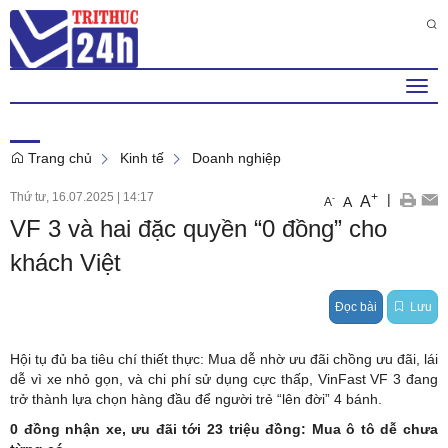
Thứ 6 , 7 . 8 . 2026
8
:
15
:
38
PM
Togg
navi
Trang chủ
Kinh tế
Doanh nghiệp
Thứ tư, 16.07.2025
|
14:17
+
|
A
-
A
A
VF 3 và hai đặc quyền “0 đồng” cho
khách Việt
Đọc bài
Lưu
Hội tụ đủ ba tiêu chí thiết thực: Mua dễ nhờ ưu đãi chồng ưu đãi, lái
dễ vì xe nhỏ gọn, và chi phí sử dụng cực thấp, VinFast VF 3 đang
trở thành lựa chọn hàng đầu để người trẻ “lên đời” 4 bánh.
0 đồng nhận xe, ưu
đãi tới 23 triệu đồng:
Mua ô tô dễ chưa