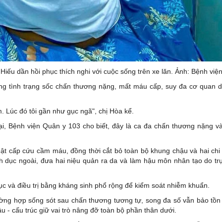
, Hiếu dần hồi phục thích nghi với cuộc sống trên xe lăn. Ảnh: Bệnh việ
g tình trạng sốc chấn thương nặng, mất máu cấp, suy đa cơ quan do
m. Lúc đó tôi gần như gục ngã", chị Hòa kể.
 Bệnh viện Quân y 103 cho biết, đây là ca đa chấn thương nặng v
ật cấp cứu cầm máu, đồng thời cắt bỏ toàn bộ khung chậu và hai chi
h dục ngoài, đưa hai niệu quản ra da và làm hậu môn nhân tạo do trự
tục và điều trị bằng kháng sinh phổ rộng để kiểm soát nhiễm khuẩn.
 trường hợp sống sót sau chấn thương tương tự, song đa số vẫn bảo tồ
- cấu trúc giữ vai trò nâng đỡ toàn bộ phần thân dưới.