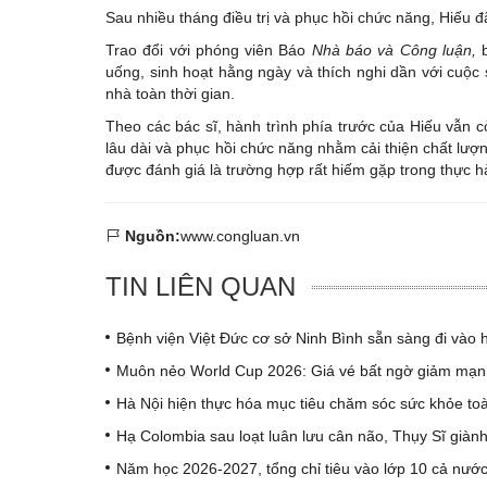
Sau nhiều tháng điều trị và phục hồi chức năng, Hiếu 
Trao đổi với phóng viên Báo
Nhà báo và Công luận,
b
uống, sinh hoạt hằng ngày và thích nghi dần với cuộc
nhà toàn thời gian.
Theo các bác sĩ, hành trình phía trước của Hiếu vẫn c
lâu dài và phục hồi chức năng nhằm cải thiện chất lượ
được đánh giá là trường hợp rất hiếm gặp trong thực 
Nguồn:
www.congluan.vn
TIN LIÊN QUAN
Bệnh viện Việt Đức cơ sở Ninh Bình sẵn sàng đi vào 
Muôn nẻo World Cup 2026: Giá vé bất ngờ giảm mạn
Hà Nội hiện thực hóa mục tiêu chăm sóc sức khỏe to
Hạ Colombia sau loạt luân lưu cân não, Thụy Sĩ giàn
Năm học 2026-2027, tổng chỉ tiêu vào lớp 10 cả nướ