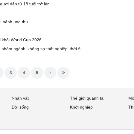
ười dân từ 18 tuổi trở lên
u bệnh ung thư
i khỏi World Cup 2026
 nhóm ngành 'không sợ thất nghiệp' thời AI
3
4
5
Nhân vật
Thế giới quanh ta
Mô
Đời sống
Khởi nghiệp
Th