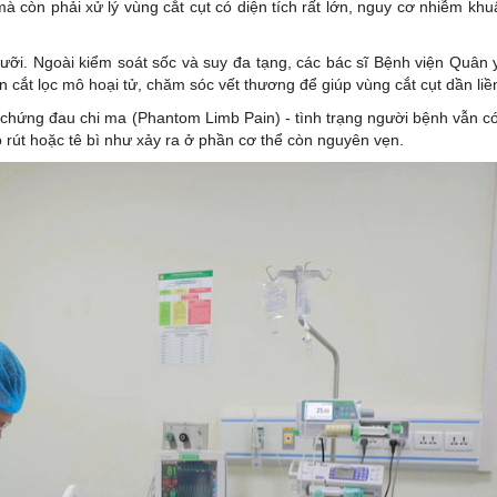
 còn phải xử lý vùng cắt cụt có diện tích rất lớn, nguy cơ nhiễm khu
 rưỡi. Ngoài kiểm soát sốc và suy đa tạng, các bác sĩ Bệnh viện Quân 
cắt lọc mô hoại tử, chăm sóc vết thương để giúp vùng cắt cụt dần liền
ội chứng đau chi ma (Phantom Limb Pain) - tình trạng người bệnh vẫn c
 rút hoặc tê bì như xảy ra ở phần cơ thể còn nguyên vẹn.