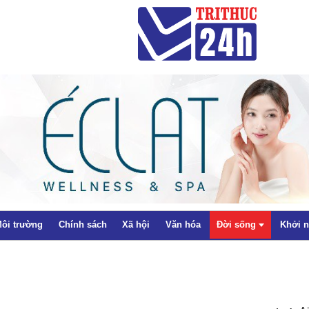
ôi trường
Chính sách
Xã hội
Văn hóa
Đời sống
Khởi 
Thể thao