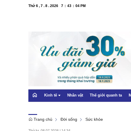
Thứ 6 , 7 . 8 . 2026
7
:
43
:
05
PM
Kinh tế
Nhân vật
Thế giới quanh ta
M
Trang chủ
Đời sống
Sức khỏe
OCOP
Thứ tư, 08.07.2026
|
14:34