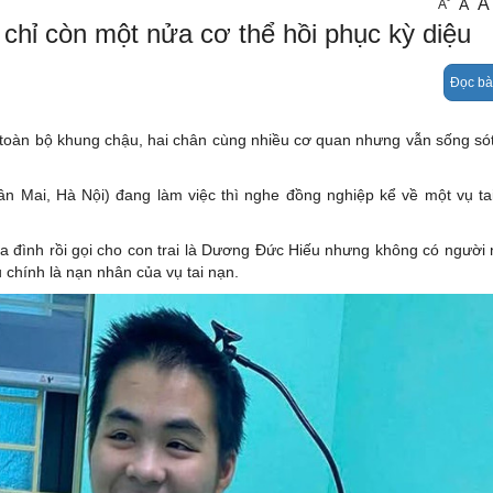
A
-
A
A
Pháp luật
n chỉ còn một nửa cơ thể hồi phục kỳ diệu
Giáo dục
Đọc bà
Sức khỏe
Emagazine
t toàn bộ khung chậu, hai chân cùng nhiều cơ quan nhưng vẫn sống só
ân Mai, Hà Nội) đang làm việc thì nghe đồng nghiệp kể về một vụ ta
ia đình rồi gọi cho con trai là Dương Đức Hiếu nhưng không có người
ếu chính là nạn nhân của vụ tai nạn.