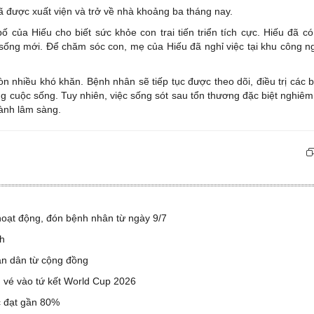
đã được xuất viện và trở về nhà khoảng ba tháng nay.
ố của Hiếu cho biết sức khỏe con trai tiến triển tích cực. Hiếu đã có
 sống mới. Để chăm sóc con, mẹ của Hiếu đã nghỉ việc tại khu công n
òn nhiều khó khăn. Bệnh nhân sẽ tiếp tục được theo dõi, điều trị các 
ng cuộc sống. Tuy nhiên, việc sống sót sau tổn thương đặc biệt nghiêm
hành lâm sàng.
hoạt động, đón bệnh nhân từ ngày 9/7
h
àn dân từ cộng đồng
h vé vào tứ kết World Cup 2026
c đạt gần 80%