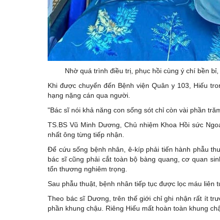
Nhờ quá trình điều trị, phục hồi cùng ý chí bền bỉ
Khi được chuyển đến Bệnh viện Quân y 103, Hiếu tron
hạng nặng cán qua người.
"Bác sĩ nói khả năng con sống sót chỉ còn vài phần tră
TS.BS Vũ Minh Dương, Chủ nhiệm Khoa Hồi sức Ngoại,
nhất ông từng tiếp nhận.
Để cứu sống bệnh nhân, ê-kíp phải tiến hành phẫu thu
bác sĩ cũng phải cắt toàn bộ bàng quang, cơ quan sin
tổn thương nghiêm trọng.
Sau phẫu thuật, bệnh nhân tiếp tục được lọc máu liên 
Theo bác sĩ Dương, trên thế giới chỉ ghi nhận rất ít
phần khung chậu. Riêng Hiếu mất hoàn toàn khung chậu 