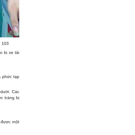
n 103
 bị xe tải
à phức tạp
 dưới. Các
c tràng bị
n được một