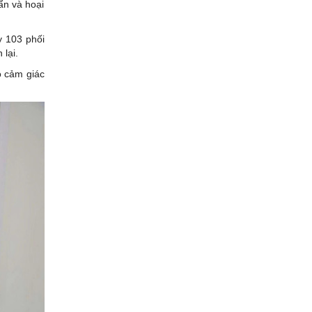
ẩn và hoại
y 103 phối
 lại.
ó cảm giác