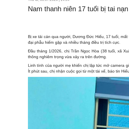
Bất động sản
Nam thanh niên 17 tuổi bị tai nạ
Doanh nghiệp
Xúc tiến thương mại
Dự báo
Bị xe tải cán qua người, Dương Đức Hiếu, 17 tuổi, mấ
đại phẫu hiếm gặp và nhiều tháng điều trị tích cực.
Đầu tháng 1/2026, chị Trần Ngọc Hòa (38 tuổi, xã Xu
thông nghiêm trọng vừa xảy ra trên đường.
Linh tính của người mẹ khiến chị lập tức mở camera g
Ít phút sau, chị nhận cuộc gọi từ một tài xế, báo tin Hi