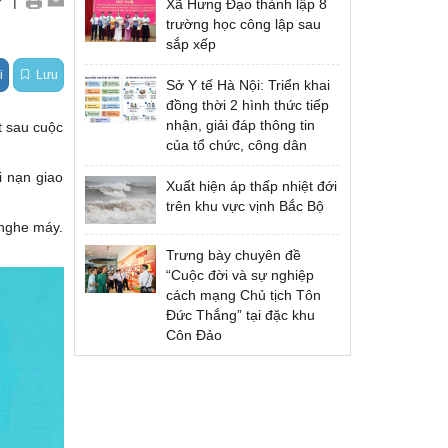
|
Xã Hưng Đạo thành lập 8
Quốc tế
trường học công lập sau
sắp xếp
i
Lưu
Sở Y tế Hà Nội: Triển khai
đồng thời 2 hình thức tiếp
nhận, giải đáp thông tin
t sau cuộc
của tổ chức, công dân
i nạn giao
Xuất hiện áp thấp nhiệt đới
trên khu vực vịnh Bắc Bộ
 nghe máy.
Trưng bày chuyên đề
“Cuộc đời và sự nghiệp
cách mạng Chủ tịch Tôn
Đức Thắng” tại đặc khu
Côn Đảo