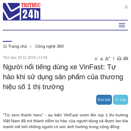
Chủ Nhật , 9 . 8 . 2026
1
:
54
:
05
PM
Togg
navi
Trang chủ
Công nghệ 360
Thứ sáu, 29.11.2024
|
12:08
+
|
A
-
A
A
Người nổi tiếng dùng xe VinFast: Tự
hào khi sử dụng sản phẩm của thương
hiệu số 1 thị trường
Đọc bài
Lưu
“Từ zero thành hero” - sự kiện VinFast vươn lên top 1 thị trường
Việt Nam đã trở thành niềm tự hào của người dùng và được lan tỏa
mạnh mẽ bởi những người có sức ảnh hưởng trong cộng đồng.