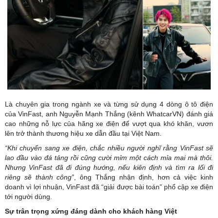
Là chuyên gia trong ngành xe và từng sử dụng 4 dòng ô tô điện
của VinFast, anh Nguyễn Mạnh Thắng (kênh WhatcarVN) đánh giá
cao những nỗ lực của hãng xe điện để vượt qua khó khăn, vươn
lên trở thành thương hiệu xe dẫn đầu tại Việt Nam.
“Khi chuyển sang xe điện, chắc nhiều người nghĩ rằng VinFast sẽ
lao đầu vào đá tảng rồi cũng cười mỉm
một
cách mỉa mai mà thôi.
Nhưng VinFast đã đi đúng hướng, nếu kiên định và tìm ra lối đi
riêng sẽ thành công”
, ông Thắng nhận định, hơn cả việc kinh
doanh vì lợi nhuận, VinFast đã “giải được bài toán” phổ cập xe điện
tới người dùng.
Sự
trân trọng xứng đáng dành cho khách hàng Việt