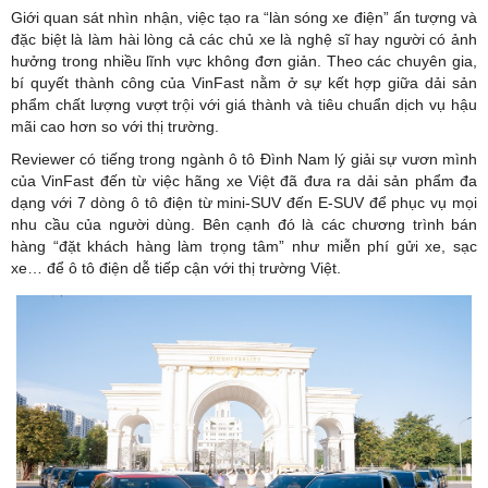
Giới quan sát nhìn nhận, việc tạo ra “làn sóng xe điện” ấn tượng và
đặc biệt là làm hài lòng cả các chủ xe là nghệ sĩ hay người có ảnh
hưởng trong nhiều lĩnh vực không đơn giản. Theo các chuyên gia,
bí quyết thành công của VinFast nằm ở sự kết hợp giữa dải sản
phẩm chất lượng vượt trội với giá thành và tiêu chuẩn dịch vụ hậu
mãi cao hơn so với thị trường.
Reviewer có tiếng trong ngành ô tô Đình Nam lý giải sự vươn mình
của VinFast đến từ việc hãng xe Việt đã đưa ra dải sản phẩm đa
dạng với 7 dòng ô tô điện từ mini-SUV đến E-SUV để phục vụ mọi
nhu cầu của người dùng. Bên cạnh đó là các chương trình bán
hàng “đặt khách hàng làm trọng tâm” như miễn phí gửi xe, sạc
xe… để ô tô điện dễ tiếp cận với thị trường Việt.