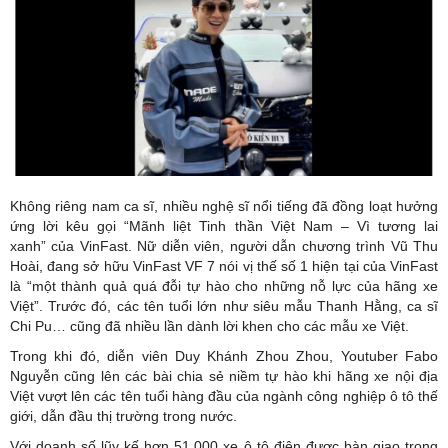
Không riêng nam ca sĩ, nhiều nghệ sĩ nổi tiếng đã đồng loạt hưởng
ứng lời kêu gọi “Mãnh liệt Tinh thần Việt Nam – Vì tương lai
xanh” của VinFast. Nữ diễn viên, người dẫn chương trình Vũ Thu
Hoài, đang sở hữu VinFast VF 7 nói vị thế số 1 hiện tại của VinFast
là “một thành quả quá đỗi tự hào cho những nỗ lực của hãng xe
Việt”. Trước đó, các tên tuổi lớn như siêu mẫu Thanh Hằng, ca sĩ
Chi Pu… cũng đã nhiều lần dành lời khen cho các mẫu xe Việt.
Trong khi đó, diễn viên Duy Khánh Zhou Zhou, Youtuber Fabo
Nguyễn cũng lên các bài chia sẻ niềm tự hào khi hãng xe nội địa
Việt vượt lên các tên tuổi hàng đầu của ngành công nghiệp ô tô thế
giới, dẫn đầu thị trường trong nước.
Với doanh số lũy kế hơn 51.000 xe ô tô điện được bàn giao trong