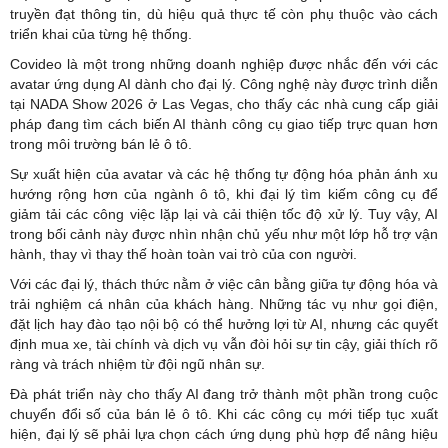
truyền đạt thông tin, dù hiệu quả thực tế còn phụ thuộc vào cách
triển khai của từng hệ thống.
Covideo là một trong những doanh nghiệp được nhắc đến với các
avatar ứng dụng AI dành cho đại lý. Công nghệ này được trình diễn
tại NADA Show 2026 ở Las Vegas, cho thấy các nhà cung cấp giải
pháp đang tìm cách biến AI thành công cụ giao tiếp trực quan hơn
trong môi trường bán lẻ ô tô.
Sự xuất hiện của avatar và các hệ thống tự động hóa phản ánh xu
hướng rộng hơn của ngành ô tô, khi đại lý tìm kiếm công cụ để
giảm tải các công việc lặp lại và cải thiện tốc độ xử lý. Tuy vậy, AI
trong bối cảnh này được nhìn nhận chủ yếu như một lớp hỗ trợ vận
hành, thay vì thay thế hoàn toàn vai trò của con người.
Với các đại lý, thách thức nằm ở việc cân bằng giữa tự động hóa và
trải nghiệm cá nhân của khách hàng. Những tác vụ như gọi điện,
đặt lịch hay đào tạo nội bộ có thể hưởng lợi từ AI, nhưng các quyết
định mua xe, tài chính và dịch vụ vẫn đòi hỏi sự tin cậy, giải thích rõ
ràng và trách nhiệm từ đội ngũ nhân sự.
Đà phát triển này cho thấy AI đang trở thành một phần trong cuộc
chuyển đổi số của bán lẻ ô tô. Khi các công cụ mới tiếp tục xuất
hiện, đại lý sẽ phải lựa chọn cách ứng dụng phù hợp để nâng hiệu