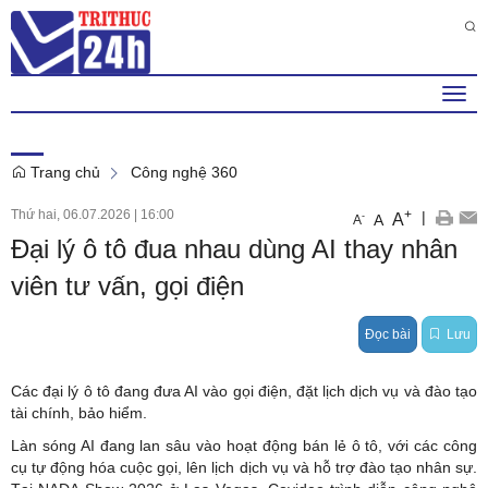
Thứ 6 , 7 . 8 . 2026
7
:
26
:
25
PM
Togg
navi
Trang chủ
Công nghệ 360
Thứ hai, 06.07.2026
|
16:00
+
|
A
-
A
A
Đại lý ô tô đua nhau dùng AI thay nhân
viên tư vấn, gọi điện
Đọc bài
Lưu
Các đại lý ô tô đang đưa AI vào gọi điện, đặt lịch dịch vụ và đào tạo
tài chính, bảo hiểm.
Làn sóng AI đang lan sâu vào hoạt động bán lẻ ô tô, với các công
cụ tự động hóa cuộc gọi, lên lịch dịch vụ và hỗ trợ đào tạo nhân sự.