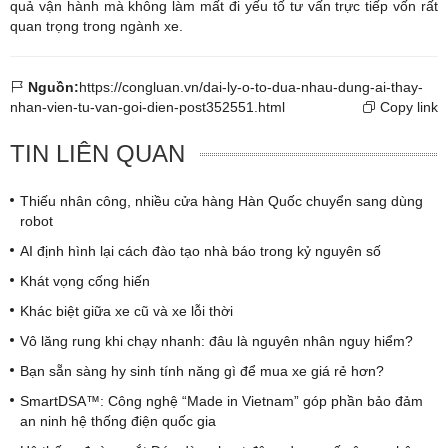
quả vận hành mà không làm mất đi yếu tố tư vấn trực tiếp vốn rất
quan trọng trong ngành xe.
Nguồn:
https://congluan.vn/dai-ly-o-to-dua-nhau-dung-ai-thay-
nhan-vien-tu-van-goi-dien-post352551.html
Copy link
TIN LIÊN QUAN
Thiếu nhân công, nhiều cửa hàng Hàn Quốc chuyển sang dùng
robot
AI định hình lại cách đào tạo nhà báo trong kỷ nguyên số
Khát vọng cống hiến
Khác biệt giữa xe cũ và xe lỗi thời
Vô lăng rung khi chạy nhanh: đâu là nguyên nhân nguy hiểm?
Bạn sẵn sàng hy sinh tính năng gì để mua xe giá rẻ hơn?
SmartDSA™: Công nghệ “Made in Vietnam” góp phần bảo đảm
an ninh hệ thống điện quốc gia