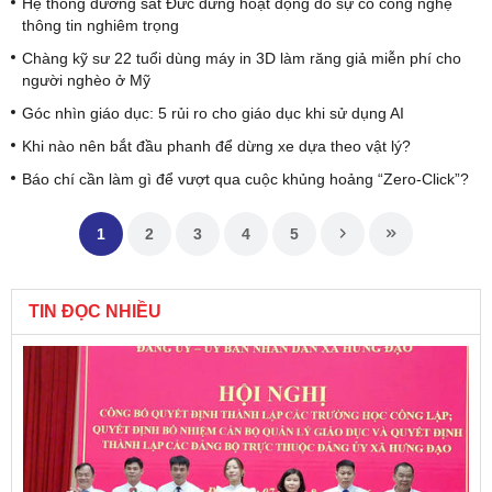
Hệ thống đường sắt Đức dừng hoạt động do sự cố công nghệ
thông tin nghiêm trọng
Chàng kỹ sư 22 tuổi dùng máy in 3D làm răng giả miễn phí cho
người nghèo ở Mỹ
Góc nhìn giáo dục: 5 rủi ro cho giáo dục khi sử dụng AI
Khi nào nên bắt đầu phanh để dừng xe dựa theo vật lý?
Báo chí cần làm gì để vượt qua cuộc khủng hoảng “Zero-Click”?
1
2
3
4
5
TIN ĐỌC NHIỀU