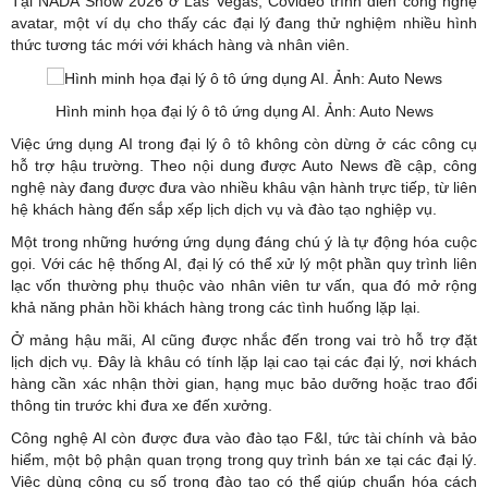
Tại NADA Show 2026 ở Las Vegas, Covideo trình diễn công nghệ
avatar, một ví dụ cho thấy các đại lý đang thử nghiệm nhiều hình
thức tương tác mới với khách hàng và nhân viên.
Hình minh họa đại lý ô tô ứng dụng AI. Ảnh: Auto News
Việc ứng dụng AI trong đại lý ô tô không còn dừng ở các công cụ
hỗ trợ hậu trường. Theo nội dung được Auto News đề cập, công
nghệ này đang được đưa vào nhiều khâu vận hành trực tiếp, từ liên
hệ khách hàng đến sắp xếp lịch dịch vụ và đào tạo nghiệp vụ.
Một trong những hướng ứng dụng đáng chú ý là tự động hóa cuộc
gọi. Với các hệ thống AI, đại lý có thể xử lý một phần quy trình liên
lạc vốn thường phụ thuộc vào nhân viên tư vấn, qua đó mở rộng
khả năng phản hồi khách hàng trong các tình huống lặp lại.
Ở mảng hậu mãi, AI cũng được nhắc đến trong vai trò hỗ trợ đặt
lịch dịch vụ. Đây là khâu có tính lặp lại cao tại các đại lý, nơi khách
hàng cần xác nhận thời gian, hạng mục bảo dưỡng hoặc trao đổi
thông tin trước khi đưa xe đến xưởng.
Công nghệ AI còn được đưa vào đào tạo F&I, tức tài chính và bảo
hiểm, một bộ phận quan trọng trong quy trình bán xe tại các đại lý.
Việc dùng công cụ số trong đào tạo có thể giúp chuẩn hóa cách