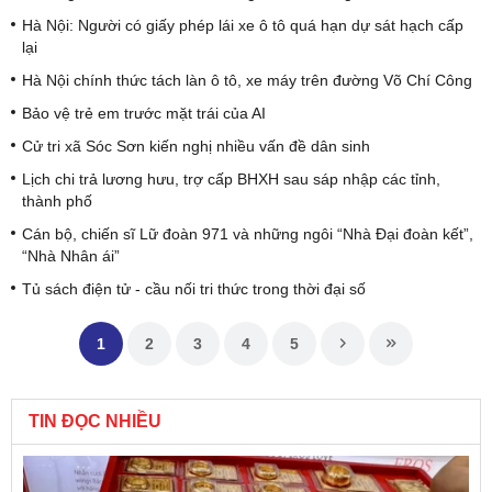
Hà Nội: Người có giấy phép lái xe ô tô quá hạn dự sát hạch cấp
lại
Hà Nội chính thức tách làn ô tô, xe máy trên đường Võ Chí Công
Bảo vệ trẻ em trước mặt trái của AI
Cử tri xã Sóc Sơn kiến nghị nhiều vấn đề dân sinh
Lịch chi trả lương hưu, trợ cấp BHXH sau sáp nhập các tỉnh,
thành phố
Cán bộ, chiến sĩ Lữ đoàn 971 và những ngôi “Nhà Đại đoàn kết”,
“Nhà Nhân ái”
Tủ sách điện tử - cầu nối tri thức trong thời đại số
1
2
3
4
5
TIN ĐỌC NHIỀU