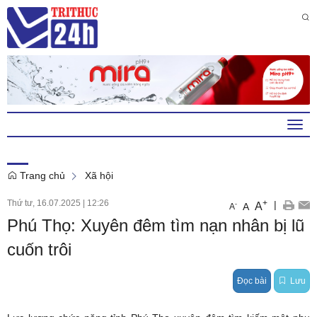
Thứ 5 , 6 . 8 . 2026
3
:
25
:
15
AM
Togg
navi
Trang chủ
Xã hội
Thứ tư, 16.07.2025
|
12:26
+
|
A
-
A
A
Phú Thọ: Xuyên đêm tìm nạn nhân bị lũ
cuốn trôi
Đọc bài
Lưu