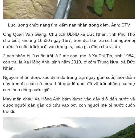
Lực lượng chức năng tìm kiếm nạn nhân trong đêm. Ảnh: CTV
Ông Quản Văn Giang, Chủ tịch UBND xã Đức Nhàn, tỉnh Phú Thọ
cho biết, khoảng 16h30 ngày 15/7, trên địa bàn xã có hai người bị
nước lũ cuốn trôi khi đi vào trang trại của gia đình cho vịt ăn.
2 nạn nhân bị lũ cuốn trôi là 2 mẹ con, mẹ là Xa Thị Tin, sinh 1984,
con trai là Xa Hồng Anh, sinh năm 2010, ở xóm Trung Nưa, xã Đức
Nhàn.
Nguyên nhân được xác định do trang trại ngay gần suối, thời điểm
này trên địa bàn có mưa, bất ngờ lũ quét đổ về trôi phăng hai mẹ
con theo dòng nước giữ.
May mắn cháu Xa Hồng Anh bám được vào dây ti ô dẫn nước và
được người dân gần đó cứu vào bờ, còn người mẹ bị nước cuốn
trôi đi.