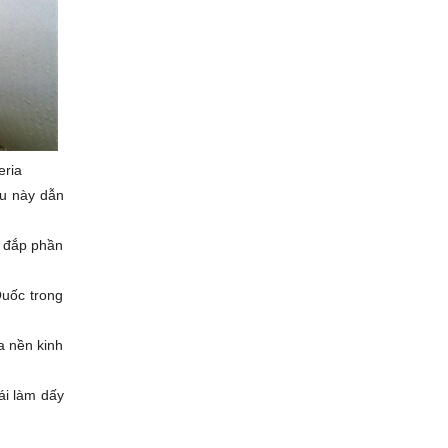
eria
ều này dẫn
ù đắp phần
Quốc trong
a nền kinh
ái làm dấy