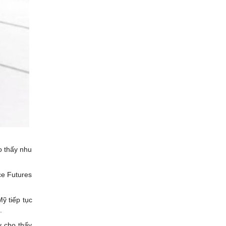
o thấy nhu
ce Futures
ỹ tiếp tục
.
y cho thấy