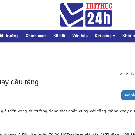
ôi trường
Chính sách
Xã hội
Văn hóa
Đời sống
Khởi 
Thể thao
A
-
A
A
Pháp luật
uay đầu tăng
Giáo dục
Đọc bà
Sức khỏe
Emagazine
giá triển vọng thị trường đang thắt chặt, cùng với căng thẳng xoay q
ng đương 2,5%, lên mức 70,36 USD/thùng; giá dầu WTI tăng 1,88 U