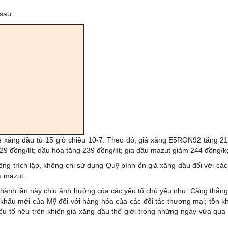
sau:
ẻ xăng dầu từ 15 giờ chiều 10-7. Theo đó, giá xăng E5RON92 tăng 214
429 đồng/lít; dầu hỏa tăng 239 đồng/lít; giá dầu mazut giảm 244 đồng/k
ông trích lập, không chi sử dụng Quỹ bình ổn giá xăng dầu đối với cá
u mazut.
ều hành lần này chịu ảnh hưởng của các yếu tố chủ yếu như: Căng thẳng
 khẩu mới của Mỹ đối với hàng hóa của các đối tác thương mại; tồn k
ếu tố nêu trên khiến giá xăng dầu thế giới trong những ngày vừa qua