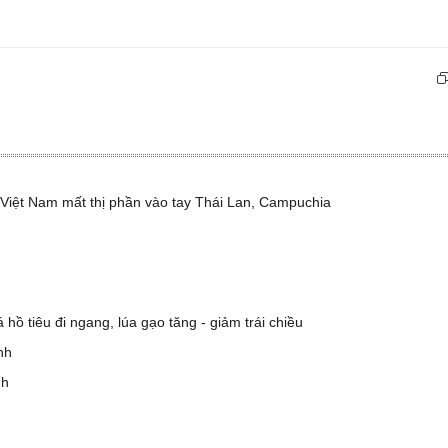
 Việt Nam mất thị phần vào tay Thái Lan, Campuchia
hồ tiêu đi ngang, lúa gạo tăng - giảm trái chiều
nh
nh
m