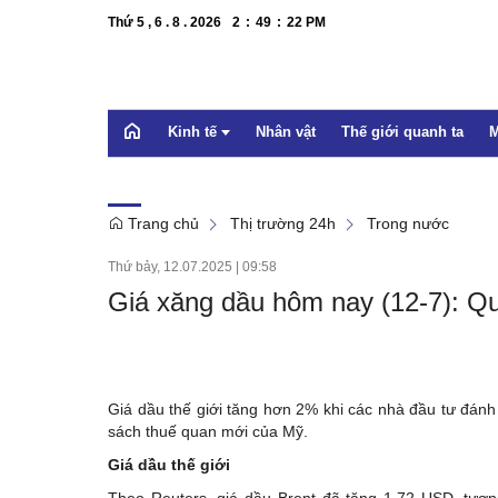
Thứ 5 , 6 . 8 . 2026
2
:
49
:
23
PM
Kinh tế
Nhân vật
Thế giới quanh ta
M
Trang chủ
Thị trường 24h
Trong nước
OCOP
Thứ bảy, 12.07.2025
|
09:58
Bất động sản
Giá xăng dầu hôm nay (12-7): Q
Doanh nghiệp
Xúc tiến thương mại
Dự báo
Giá dầu thế giới tăng hơn 2% khi các nhà đầu tư đánh 
sách thuế quan mới của Mỹ.
Giá dầu thế giới
Theo Reuters, giá dầu Brent đã tăng 1,72 USD, tươ