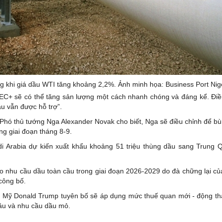
ng khi giá dầu WTI tăng khoảng 2,2%. Ảnh minh họa: Business Port Nig
EC+ sẽ có thể tăng sản lượng một cách nhanh chóng và đáng kể. Đi
u vẫn được hỗ trợ”.
, Phó thủ tướng Nga Alexander Novak cho biết, Nga sẽ điều chỉnh để b
g giai đoạn tháng 8-9.
udi Arabia dự kiến xuất khẩu khoảng 51 triệu thùng dầu sang Trung 
o nhu cầu dầu toàn cầu trong giai đoạn 2026-2029 do đà chững lại củ
công bố.
g Mỹ Donald Trump tuyên bố sẽ áp dụng mức thuế quan mới - động th
cầu và nhu cầu dầu mỏ.