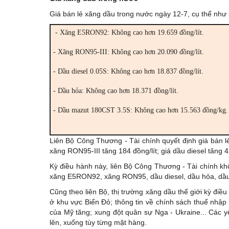
Giá bán lẻ xăng dầu trong nước ngày 12-7, cụ thể như 
- Xăng E5RON92: Không cao hơn 19.659 đồng/lít.
- Xăng RON95-III: Không cao hơn 20.090 đồng/lít.
- Dầu diesel 0.05S: Không cao hơn 18.837 đồng/lít.
- Dầu hỏa: Không cao hơn 18.371 đồng/lít.
- Dầu mazut 180CST 3.5S: Không cao hơn 15.563 đồng/kg.
Liên Bộ Công Thương - Tài chính quyết định giá bán l
xăng RON95-III tăng 184 đồng/lít; giá dầu diesel tăng 
Kỳ điều hành này, liên Bộ Công Thương - Tài chính kh
xăng E5RON92, xăng RON95, dầu diesel, dầu hỏa, dầ
Cũng theo liên Bộ, thị trường xăng dầu thế giới kỳ đi
ở khu vực Biển Đỏ; thông tin về chính sách thuế nhập
của Mỹ tăng; xung đột quân sự Nga - Ukraine... Các y
lên, xuống tùy từng mặt hàng.