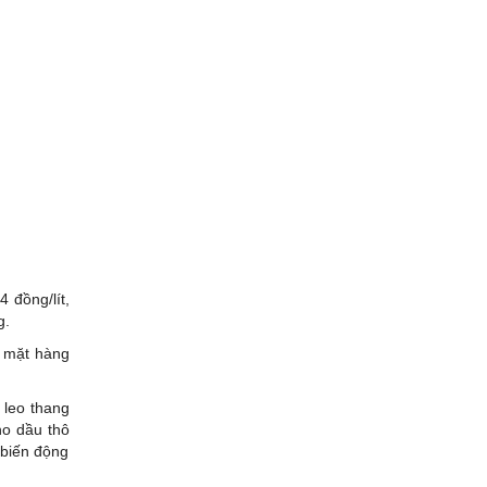
 đồng/lít,
g.
c mặt hàng
 leo thang
ho dầu thô
 biến động