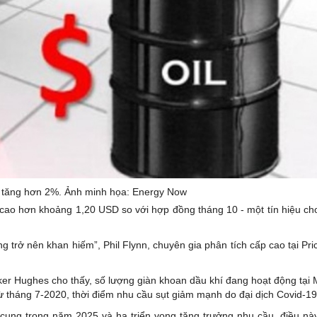
i tăng hơn 2%. Ảnh minh họa: Energy Now
cao hơn khoảng 1,20 USD so với hợp đồng tháng 10 - một tín hiệu ch
 trở nên khan hiếm”, Phil Flynn, chuyên gia phân tích cấp cao tại Pri
ker Hughes cho thấy, số lượng giàn khoan dầu khí đang hoạt động tại M
 từ tháng 7-2020, thời điểm nhu cầu sụt giảm mạnh do đại dịch Covid-19
cung trong năm 2025 và hạ triển vọng tăng trưởng nhu cầu, điều nà