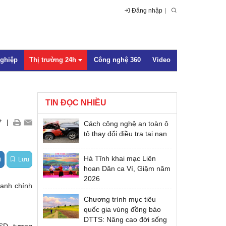
Đăng nhập
nghiệp
Thị trường 24h
Công nghệ 360
Video
TIN ĐỌC NHIỀU
Trong nước
+
|
Cách công nghệ an toàn ô
Quốc tế
tô thay đổi điều tra tai nạn
Hà Tĩnh khai mạc Liên
i
Lưu
hoan Dân ca Ví, Giặm năm
2026
uanh chính
Chương trình mục tiêu
quốc gia vùng đồng bào
DTTS: Nâng cao đời sống
SD, tương