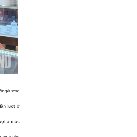
đồng/lượng
lần lượt ở
lượt ở mức
g mua vào