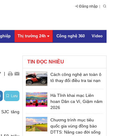
Đăng nhập
nghiệp
Thị trường 24h
Công nghệ 360
Video
TIN ĐỌC NHIỀU
Trong nước
+
|
Cách công nghệ an toàn ô
Quốc tế
tô thay đổi điều tra tai nạn
Hà Tĩnh khai mạc Liên
i
Lưu
hoan Dân ca Ví, Giặm năm
2026
g SJC tăng
Chương trình mục tiêu
quốc gia vùng đồng bào
DTTS: Nâng cao đời sống
,50 triệu