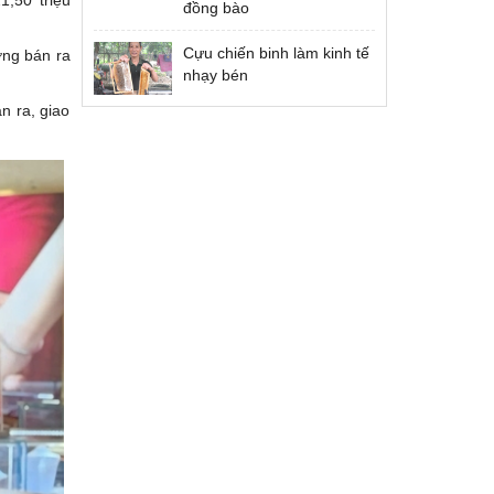
đồng bào
Cựu chiến binh làm kinh tế
ợng bán ra
nhạy bén
n ra, giao