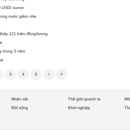
0 USD/ ounce
trong nước giảm nhẹ
thấy 121 triệu đồng/lượng
hẹ
y trong 3 năm
ại
3
4
5
Nhân vật
Thế giới quanh ta
Mô
Đời sống
Khởi nghiệp
Th