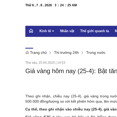
Thứ 6 , 7 . 8 . 2026
3
:
24
:
25
AM
Kinh tế
Nhân vật
Thế giới quanh ta
M
Trang chủ
Thị trường 24h
Trong nước
OCOP
Thứ sáu, 25.04.2025
|
14:53
Bất động sản
Giá vàng hôm nay (25-4): Bật tă
Doanh nghiệp
Xúc tiến thương mại
Dự báo
Theo ghi nhận, chiều nay (25-4), giá vàng trong nướ
500.000 đồng/lượng so với kết phiên hôm qua, lên mức
Cụ thể, theo ghi nhận vào chiều nay (25-4),
giá và
Giá vàng SJC
ở khu vực Hà Nội và Đà Nẵng đang là