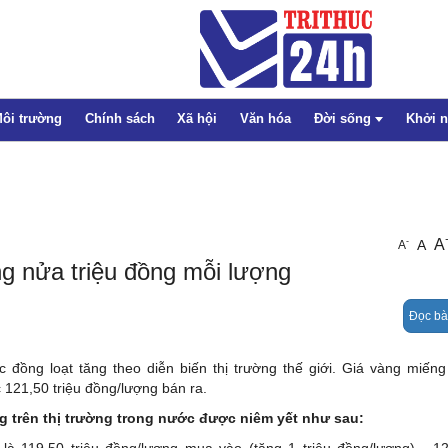
ôi trường
Chính sách
Xã hội
Văn hóa
Đời sống
Khởi 
Thể thao
A
-
A
A
Pháp luật
ng nửa triệu đồng mỗi lượng
Giáo dục
Đọc bà
Sức khỏe
Emagazine
c đồng loạt tăng theo diễn biến thị trường thế giới. Giá vàng miến
 121,50 triệu đồng/lượng bán ra.
ng
trên thị trường trong nước được niêm yết như sau:
 119,50 triệu đồng/lượng mua vào (tăng 1 triệu đồng/lượng) - 121