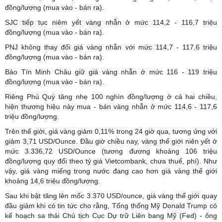
đồng/lượng (mua vào - bán ra).
SJC tiếp tục niêm yết vàng nhẫn ở mức 114,2 - 116,7 triệu
đồng/lượng (mua vào - bán ra).
PNJ không thay đổi giá vàng nhẫn với mức 114,7 - 117,6 triệu
đồng/lượng (mua vào - bán ra).
Bảo Tín Minh Châu giữ giá vàng nhẫn ở mức 116 - 119 triệu
đồng/lượng (mua vào - bán ra).
Riêng Phú Quý tăng nhẹ 100 nghìn đồng/lượng ở cả hai chiều,
hiện thương hiệu này mua - bán vàng nhẫn ở mức 114,6 - 117,6
triệu đồng/lượng.
Trên thế giới, giá vàng giảm 0,11% trong 24 giờ qua, tương ứng với
giảm 3,71 USD/Ounce. Đầu giờ chiều nay, vàng thế giới niên yết ở
mức 3.336,72 USD/Ounce (tương đương khoảng 106 triệu
đồng/lượng quy đổi theo tỷ giá Vietcombank, chưa thuế, phí). Như
vậy, giá vàng miếng trong nước đang cao hơn giá vàng thế giới
khoảng 14,6 triệu đồng/lượng.
Sau khi bật tăng lên mốc 3.370 USD/ounce, giá vàng thế giới quay
đầu giảm khi có tin tức cho rằng, Tổng thống Mỹ Donald Trump có
kế hoạch sa thải Chủ tịch Cục Dự trữ Liên bang Mỹ (Fed) - ông