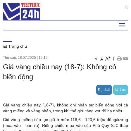
Thứ 7 , 8 . 8 . 2026
11
:
52
:
26
PM
Togg
navi
Trang chủ
Thứ sáu, 18.07.2025
|
15:19
+
|
A
-
A
A
Giá vàng chiều nay (18-7): Không có
biến động
Đọc bài
Lưu
Giá vàng chiều nay (18-7), không ghi nhận sự biến động với cả
vàng miếng và vàng nhẫn, trong khi thế giới tăng vọt rồi hạ nhiệt.
Giá vàng miếng
tiếp tục giữ ở mức 118,6 - 120,6 triệu đồng/lượng
(mua vào - bán ra). Riêng chiều mua vào của Phú Quý SJC thấp