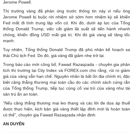
Jerome Powell.
Thị trường vàng đã phản ứng trước thông tin này vì nếu ông
Jerome Powell bị buộc rời nhiệm sở sớm hơn nhiệm kỳ sẽ khiến
Fed mất đi tính trung lập vốn có. Khi đó, dưới áp lực của Tổng
thống Donald Trump, việc cắt giảm lãi suất sẽ tiến hành nhanh
chóng, khiến đồng USD mất giá trị. Khi đó giá vàng sẽ tăng tốc
mạnh.
Tuy nhiên, Tổng thống Donald Trump đã phủ nhận kế hoạch sa
thải Chủ tịch Fed. Do đó, giá vàng đã giảm nhẹ trở lại.
Trong báo cáo mới công bố, Fawad Razaqzada - chuyên gia phân
tích thị trường tại City Index và FOREX.com cho rằng, rủi ro giảm
giá của vàng vẫn hạn chế. Nguyên nhân là bất ổn địa chính trị, đặc
biệt căng thẳng thương mại toàn cầu do các chính sách cứng rắn
của Tổng thống Trump, tiếp tục củng cố vai trò của vàng như tài
sản trú ẩn an toàn.
“Nếu căng thẳng thương mại leo thang và các lời đe dọa áp thuế
được thực hiện, kịch bản giá vàng thiết lập đỉnh mới là hoàn toàn
có thể”, chuyên gia Fawad Razaqzada nhận định.
AN DUYÊN