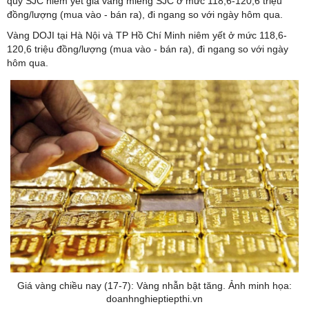
quý SJC niêm yết
giá vàng
miếng SJC ở mức 118,6-120,6 triệu
đồng/lượng (mua vào - bán ra), đi ngang so với ngày hôm qua.
Vàng DOJI tại Hà Nội và TP Hồ Chí Minh niêm yết ở mức 118,6-
120,6 triệu đồng/lượng (mua vào - bán ra), đi ngang so với ngày
hôm qua.
Giá vàng chiều nay (17-7): Vàng nhẫn bật tăng. Ảnh minh họa:
doanhnghieptiepthi.vn