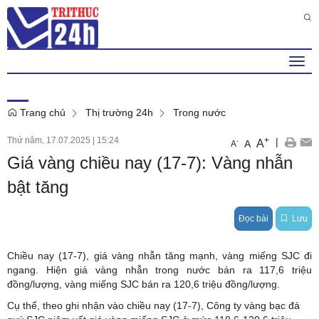
Thứ 2 , 10 . 8 . 2026
6
:
32
:
32
AM
Togg
navi
Trang chủ
Thị trường 24h
Trong nước
Thứ năm, 17.07.2025
|
15:24
+
|
A
-
A
A
Giá vàng chiều nay (17-7): Vàng nhẫn
bật tăng
Đọc bài
Lưu
Chiều nay (17-7), giá vàng nhẫn tăng mạnh, vàng miếng SJC đi
ngang. Hiện giá vàng nhẫn trong nước bán ra 117,6 triệu
đồng/lượng, vàng miếng SJC bán ra 120,6 triệu đồng/lượng.
Cụ thể, theo ghi nhận vào chiều nay (17-7), Công ty vàng bạc đá