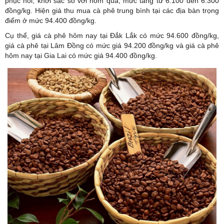
phục hồi, khởi sắc so với hôm qua, mức tăng từ 6.100 đến 6.300
đồng/kg. Hiện giá thu mua cà phê trung bình tại các địa bàn trọng
điểm ở mức 94.400 đồng/kg.
Cụ thể, giá cà phê hôm nay tại Đắk Lắk có mức 94.600 đồng/kg,
giá cà phê tại Lâm Đồng có mức giá 94.200 đồng/kg và giá cà phê
hôm nay tại Gia Lai có mức giá 94.400 đồng/kg.