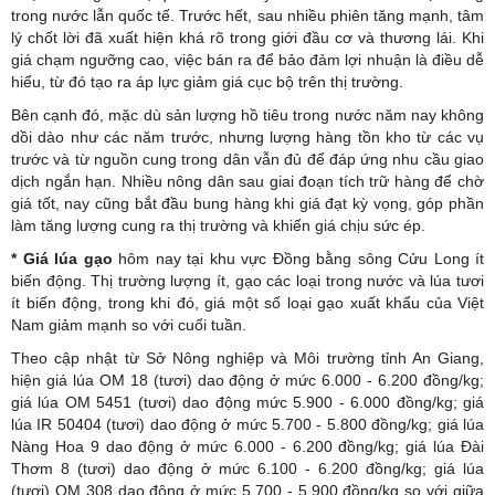
trong nước lẫn quốc tế. Trước hết, sau nhiều phiên tăng mạnh, tâm
lý chốt lời đã xuất hiện khá rõ trong giới đầu cơ và thương lái. Khi
giá chạm ngưỡng cao, việc bán ra để bảo đảm lợi nhuận là điều dễ
hiểu, từ đó tạo ra áp lực giảm giá cục bộ trên thị trường.
Bên cạnh đó, mặc dù sản lượng hồ tiêu trong nước năm nay không
dồi dào như các năm trước, nhưng lượng hàng tồn kho từ các vụ
trước và từ nguồn cung trong dân vẫn đủ để đáp ứng nhu cầu giao
dịch ngắn hạn. Nhiều nông dân sau giai đoạn tích trữ hàng để chờ
giá tốt, nay cũng bắt đầu bung hàng khi giá đạt kỳ vọng, góp phần
làm tăng lượng cung ra thị trường và khiến giá chịu sức ép.
*
Giá lúa gạo
hôm nay tại khu vực Đồng bằng sông Cửu Long ít
biến động. Thị trường lượng ít, gạo các loại trong nước và lúa tươi
ít biến động, trong khi đó, giá một số loại gạo xuất khẩu của Việt
Nam giảm mạnh so với cuối tuần.
Theo cập nhật từ Sở Nông nghiệp và Môi trường tỉnh An Giang,
hiện giá lúa OM 18 (tươi) dao động ở mức 6.000 - 6.200 đồng/kg;
giá lúa OM 5451 (tươi) dao động mức 5.900 - 6.000 đồng/kg; giá
lúa IR 50404 (tươi) dao động ở mức 5.700 - 5.800 đồng/kg; giá lúa
Nàng Hoa 9 dao động ở mức 6.000 - 6.200 đồng/kg; giá lúa Đài
Thơm 8 (tươi) dao động ở mức 6.100 - 6.200 đồng/kg; giá lúa
(tươi) OM 308 dao động ở mức 5.700 - 5.900 đồng/kg so với giữa