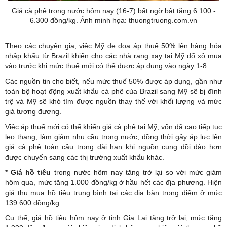
Giá cà phê trong nước hôm nay (16-7) bất ngờ bật tăng 6.100 -
6.300 đồng/kg. Ảnh minh họa: thuongtruong.com.vn
Theo các chuyên gia, việc Mỹ đe dọa áp thuế 50% lên hàng hóa
nhập khẩu từ Brazil khiến cho các nhà rang xay tại Mỹ đổ xô mua
vào trước khi mức thuế mới có thể được áp dụng vào ngày 1-8.
Các nguồn tin cho biết, nếu mức thuế 50% được áp dụng, gần như
toàn bộ hoạt động xuất khẩu cà phê của Brazil sang Mỹ sẽ bị đình
trệ và Mỹ sẽ khó tìm được nguồn thay thế với khối lượng và mức
giá tương đương.
Việc áp thuế mới có thể khiến giá cà phê tại Mỹ, vốn đã cao tiếp tục
leo thang, làm giảm nhu cầu trong nước, đồng thời gây áp lực lên
giá cà phê toàn cầu trong dài hạn khi nguồn cung dồi dào hơn
được chuyển sang các thị trường xuất khẩu khác.
*
Giá hồ tiêu
trong nước hôm nay tăng trở lại so với mức giảm
hôm qua, mức tăng 1.000 đồng/kg ở hầu hết các địa phương. Hiện
giá thu mua hồ tiêu trung bình tại các địa bàn trọng điểm ở mức
139.600 đồng/kg.
Cụ thể, giá hồ tiêu hôm nay ở tỉnh Gia Lai tăng trở lại, mức tăng