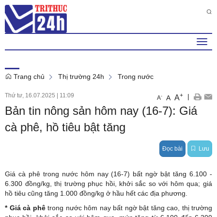
Thứ 2 , 10 . 8 . 2026
6
:
58
:
50
PM
Togg
navi
Trang chủ
Thị trường 24h
Trong nước
Thứ tư, 16.07.2025
|
11:09
+
|
A
-
A
A
Bản tin nông sản hôm nay (16-7): Giá
cà phê, hồ tiêu bật tăng
Đọc bài
Lưu
Giá cà phê trong nước hôm nay (16-7) bất ngờ bật tăng 6.100 -
6.300 đồng/kg, thị trường phục hồi, khởi sắc so với hôm qua; giá
hồ tiêu cũng tăng 1.000 đồng/kg ở hầu hết các địa phương.
*
Giá cà phê
trong nước hôm nay bất ngờ bật tăng cao, thị trường