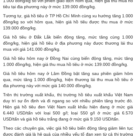
1.000 đồng/kg so với phiên giao dịch hôm qua, hiện giá thu mua hồ
tiêu tại địa phương này ở mức 139.000 đồng/kg.
Tương tự, giá hồ tiêu ở TP Hồ Chí Minh cùng xu hướng tăng 1.000
đồng/kg so với hôm qua, hiện giá hồ tiêu được thu mua ở mức
139.000 đồng/kg.
Giá hồ tiêu ở Đắk Lắk biến động tăng, mức tăng cùng 1.000
đồng/kg, hiện giá hồ tiêu ở địa phương này được thương lái thu
mua với giá 141.000 đồng/kg.
Giá hồ tiêu hôm nay ở Đồng Nai cùng biến động tăng, mức tăng
1.000 đồng/kg, hiện giá thu mua hồ tiêu ở mức 139.000 đồng/kg.
Giá hồ tiêu hôm nay ở Lâm Đồng bật tăng sau phiên giảm hôm
qua, mức tăng 1.000 đồng/kg, hiện thương lái thu mua hồ tiêu ở
địa phương này với mức giá 140.000 đồng/kg.
Trên thị trường xuất khẩu, thị trường hồ tiêu xuất khẩu Việt Nam
duy trì sự ổn định và đi ngang so với nhiều phiên tăng trước đó.
Hiện giá hồ tiêu đen Việt Nam xuất khẩu hiện đang ở mức giá
6.440 USD/tấn với loại 500 g/l; loại 550 g/l ở mức giá 6.570
USD/tấn và giá hồ tiêu trắng đang ở mức giá 9.150 USD/tấn.
Theo các chuyên gia, việc giá hồ tiêu biến động tăng giảm liên tục
được đánh giá là hệ quả của nhiều yếu tố đan xen từ cả thị trường