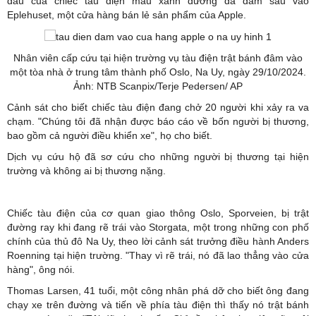
đầu của chiếc tàu điện màu xanh dương đã đâm sâu vào
Eplehuset, một cửa hàng bán lẻ sản phẩm của Apple.
Nhân viên cấp cứu tại hiện trường vụ tàu điện trật bánh đâm vào
một tòa nhà ở trung tâm thành phố Oslo, Na Uy, ngày 29/10/2024.
Ảnh: NTB Scanpix/Terje Pedersen/ AP
Cảnh sát cho biết chiếc tàu điện đang chở 20 người khi xảy ra va
chạm. "Chúng tôi đã nhận được báo cáo về bốn người bị thương,
bao gồm cả người điều khiển xe", họ cho biết.
Dịch vụ cứu hộ đã sơ cứu cho những người bị thương tại hiện
trường và không ai bị thương nặng.
Chiếc tàu điện của cơ quan giao thông Oslo, Sporveien, bị trật
đường ray khi đang rẽ trái vào Storgata, một trong những con phố
chính của thủ đô Na Uy, theo lời cảnh sát trưởng điều hành Anders
Roenning tại hiện trường. "Thay vì rẽ trái, nó đã lao thẳng vào cửa
hàng", ông nói.
Thomas Larsen, 41 tuổi, một công nhân phá dỡ cho biết ông đang
chạy xe trên đường và tiến về phía tàu điện thì thấy nó trật bánh