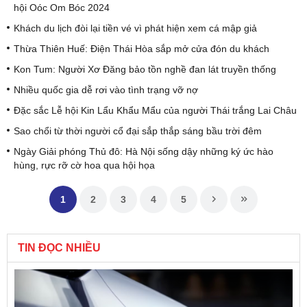
hội Oóc Om Bóc 2024
Khách du lịch đòi lại tiền vé vì phát hiện xem cá mập giả
Thừa Thiên Huế: Điện Thái Hòa sắp mở cửa đón du khách
Kon Tum: Người Xơ Đăng bảo tồn nghề đan lát truyền thống
Nhiều quốc gia dễ rơi vào tình trạng vỡ nợ
Đặc sắc Lễ hội Kin Lẩu Khẩu Mẩu của người Thái trắng Lai Châu
Sao chổi từ thời người cổ đại sắp thắp sáng bầu trời đêm
Ngày Giải phóng Thủ đô: Hà Nội sống dậy những ký ức hào
hùng, rực rỡ cờ hoa qua hội họa
1
2
3
4
5
TIN ĐỌC NHIỀU