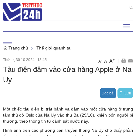
Thứ 2 , 10 . 8 . 2026
8
:
44
:
16
PM
Togg
navi
Trang chủ
Thế giới quanh ta
Thứ tư, 30.10.2024
|
13:45
+
|
A
-
A
A
Tàu điện đâm vào cửa hàng Apple ở Na
Uy
Đọc bài
Lưu
Một chiếc tàu điện bị trật bánh và đâm vào một cửa hàng ở trung
tâm thủ đô Oslo của Na Uy vào thứ Ba (29/10), khiến bốn người bị
thương, theo thông tin từ cảnh sát nước này.
Hình ảnh trên các phương tiện truyền thông Na Uy cho thấy phần