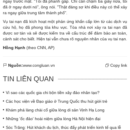
ngay trước mặt. "Tôi đã phanh gấp. Chỉ cần chậm ba giây nữa, tôi
đã ở ngay dưới nó", ông nói. "Thật đáng sợ khi điều này có thể xảy
ra ngay giữa trung tâm thành phố".
Vụ tai nạn đã kích hoạt một phản ứng khẩn cấp lớn từ các dịch vụ
cứu hộ, họ đã phong tỏa khu vực. Tòa nhà nơi xảy ra tai nạn đã
được sơ tán và sẽ được kiểm tra về cấu trúc để đảm bảo an toàn,
cảnh sát cho biết. Hiện tại vẫn chưa rõ nguyên nhân của vụ tai nạn.
Hồng Hạnh
(theo CNN, AP)
Nguồn:
www.congluan.vn
Copy link
TIN LIÊN QUAN
Vì sao các quốc gia chi bộn tiền xây đảo nhân tạo?
Các học viện về Đạo giáo ở Trung Quốc thu hút giới trẻ
Khám phá làng chài cổ giữa lòng di sản Vịnh Hạ Long
Những 'ốc đảo' hoài niệm giữa lòng Hà Nội hiện đại
Sóc Trăng: Hút khách du lịch, thúc đẩy phát triển kinh tế qua lễ