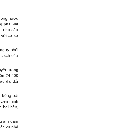
trong nước
g phải vật
u, nhu cầu
 với cơ sở
ng ty phải
ntzsch của
uyền trong
lên 24.400
âu dài đối
ủ bóng bởi
a
Liên minh
a hai bên,
ọng ảm đạm
các vụ phá