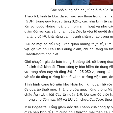
Các nhà cung cấp phụ tùng ô tô của Đứ
Theo RT, kinh tế Đức đã rơi vào suy thoái trong hai n
(GDP) trong quý I-2025 tăng 0,2%, các nhà kinh tế cả
lộn với cuộc khủng hoảng chi phí sinh hoạt và nhu cầ
giảm đối với các sản phẩm của Đức là yếu tố quyết địn
hạ tầng cũ kỹ, khả năng cạnh tranh chậm chạp trong 
“Dù có một số dấu hiệu khả quan nhưng thực tế, Đức v
vật lộn với nhu cầu tiêu dùng giảm, chi phí tăng và t
Creditreform cho biết.
Giới chuyên gia dự báo trong 6 tháng tới, số lượng do
hệ sinh thái kinh tế. Theo công ty bảo hiểm tín dụng A
vụ trong năm nay và tăng 3% lên 25.050 vụ trong năm
với tốc độ tăng trưởng kinh tế và thị trường việc làm
Tình hình càng trở nên khó khăn hơn khi quan hệ với
đe dọa áp thuế mới. Tháng 5 vừa qua, Tổng thống Mỹ
châu Âu
(EU), bắt đầu từ ngày 1-6. Dù sau đó thời h
nhưng cho đến nay, Mỹ và EU vẫn chưa đạt được thỏa t
Milo Bogaerts, Tổng giám đốc điều hành của công ty b
ở cả nền kinh tế Đức cũng như thương mại toàn cầu, c