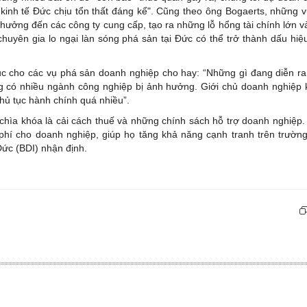
n kinh tế Đức chịu tổn thất đáng kể". Cũng theo ông Bogaerts, những 
ưởng đến các công ty cung cấp, tạo ra những lỗ hổng tài chính lớn v
 chuyên gia lo ngại làn sóng phá sản tại Đức có thể trở thành dấu hi
 tục cho các vụ phá sản doanh nghiệp cho hay: “Những gì đang diễn ra 
 có nhiều ngành công nghiệp bị ảnh hưởng. Giới chủ doanh nghiệp
thủ tục hành chính quá nhiều”.
 chìa khóa là cải cách thuế và những chính sách hỗ trợ doanh nghiệp
phí cho doanh nghiệp, giúp họ tăng khả năng cạnh tranh trên trường
ức (BDI) nhận định.