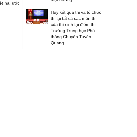
ệt hại ước
Hủy kết quả thi và tổ chức
thi lại tất cả các môn thi
của thí sinh tại điểm thi
Trường Trung học Phổ
thông Chuyên Tuyên
Quang