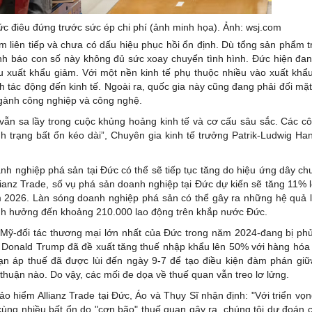
c điêu đứng trước sức ép chi phí (ảnh minh họa). Ảnh: wsj.com
ăm liên tiếp và chưa có dấu hiệu phục hồi ổn định. Dù tổng sản phẩm 
nh báo con số này không đủ sức xoay chuyển tình hình. Đức hiện đan
u xuất khẩu giảm. Với một nền kinh tế phụ thuộc nhiều vào xuất khẩ
h tác động đến kinh tế. Ngoài ra, quốc gia này cũng đang phải đối mặt
ngành công nghiệp và công nghệ.
ẫn sa lầy trong cuộc khủng hoảng kinh tế và cơ cấu sâu sắc. Các cô
ình trạng bất ổn kéo dài”, Chuyên gia kinh tế trưởng Patrik-Ludwig Ha
anh nghiệp phá sản tại Đức có thể sẽ tiếp tục tăng do hiệu ứng dây ch
llianz Trade, số vụ phá sản doanh nghiệp tại Đức dự kiến sẽ tăng 11% 
 2026. Làn sóng doanh nghiệp phá sản có thể gây ra những hệ quả l
, ảnh hưởng đến khoảng 210.000 lao động trên khắp nước Đức.
 Mỹ-đối tác thương mại lớn nhất của Đức trong năm 2024-đang bị ph
 Donald Trump đã đề xuất tăng thuế nhập khẩu lên 50% với hàng hó
ạn áp thuế đã được lùi đến ngày 9-7 để tạo điều kiện đàm phán giữ
huận nào. Do vậy, các mối đe dọa về thuế quan vẫn treo lơ lửng.
ảo hiểm Allianz Trade tại Đức, Áo và Thụy Sĩ nhận định: "Với triển v
ùng nhiều bất ổn do "cơn bão" thuế quan gây ra, chúng tôi dự đoán 