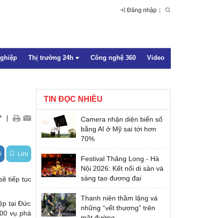
Đăng nhập
nghiệp
Thị trường 24h
Công nghệ 360
Video
TIN ĐỌC NHIỀU
Trong nước
+
|
Camera nhận diện biển số
Quốc tế
bằng AI ở Mỹ sai tới hơn
70%
i
Lưu
Festival Thăng Long - Hà
Nội 2026: Kết nối di sản và
sáng tạo đương đại
ẽ tiếp tục
Thanh niên thầm lặng vá
ệp tại Đức
những “vết thương” trên
000 vụ phá
mặt đường