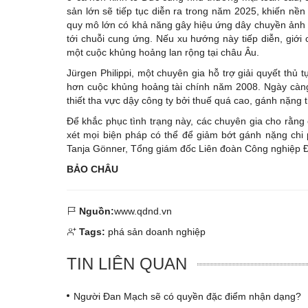
sản lớn sẽ tiếp tục diễn ra trong năm 2025, khiến nề
quy mô lớn có khả năng gây hiệu ứng dây chuyền ảnh h
tới chuỗi cung ứng. Nếu xu hướng này tiếp diễn, giới
một cuộc khủng hoảng lan rộng tại châu Âu.
Jürgen Philippi, một chuyên gia hỗ trợ giải quyết thủ
hơn cuộc khủng hoảng tài chính năm 2008. Ngày càng
thiết tha vực dậy công ty bởi thuế quá cao, gánh nặng 
Để khắc phục tình trạng này, các chuyên gia cho rằng
xét mọi biện pháp có thể để giảm bớt gánh nặng chi 
Tanja Gönner, Tổng giám đốc Liên đoàn Công nghiệp Đ
BẢO CHÂU
Nguồn:
www.qdnd.vn
Tags:
phá sản doanh nghiệp
TIN LIÊN QUAN
Người Đan Mạch sẽ có quyền đặc điểm nhận dạng?