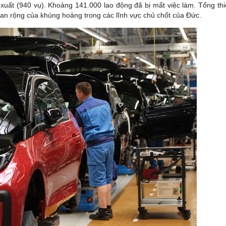
 xuất (940 vụ). Khoảng 141.000 lao động đã bị mất việc làm. Tổng thi
lan rộng của khủng hoảng trong các lĩnh vực chủ chốt của Đức.