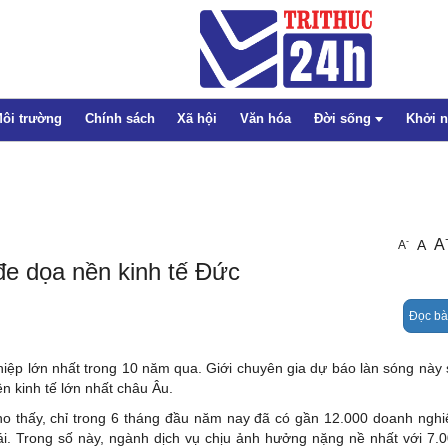
ôi trường
Chính sách
Xã hội
Văn hóa
Đời sống
Khởi 
Thể thao
A
-
A
A
Pháp luật
đe dọa nền kinh tế Đức
Giáo dục
Đọc bà
Sức khỏe
Emagazine
iệp lớn nhất trong 10 năm qua. Giới chuyên gia dự báo làn sóng này s
ền kinh tế lớn nhất châu Âu.
ho thấy, chỉ trong 6 tháng đầu năm nay đã có gần 12.000 doanh nghi
i. Trong số này, ngành dịch vụ chịu ảnh hưởng nặng nề nhất với 7.