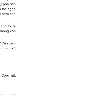
vụ phá sản
à tác động
ệu sớm cho
còn tồi tệ
 không còn
. “Cần xem
 quốc tế”,
Copy link