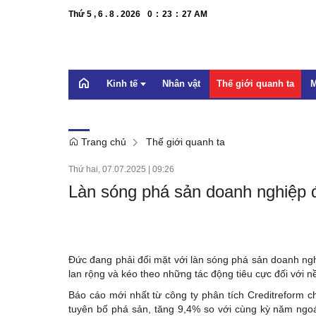
Thứ 5 , 6 . 8 . 2026
0
:
23
:
27
AM
Kinh tế
Nhân vật
Thế giới quanh ta
M
Trang chủ
Thế giới quanh ta
OCOP
Thứ hai, 07.07.2025
|
09:26
Bất động sản
Làn sóng phá sản doanh nghiệp 
Doanh nghiệp
Xúc tiến thương mại
Dự báo
Đức đang phải đối mặt với làn sóng phá sản doanh ngh
lan rộng và kéo theo những tác động tiêu cực đối với n
Báo cáo mới nhất từ công ty phân tích Creditreform c
tuyên bố phá sản, tăng 9,4% so với cùng kỳ năm ngoá