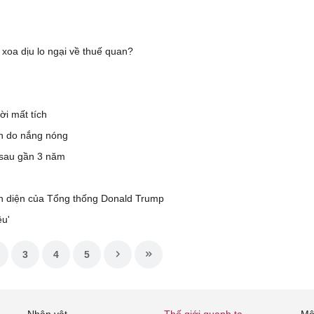
xoa dịu lo ngại về thuế quan?
ời mất tích
n do nắng nóng
 sau gần 3 năm
àn diện của Tổng thống Donald Trump
êu'
3
4
5
Nhân vật
Thế giới quanh ta
Mô