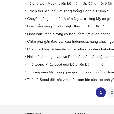
Tỷ phú Elon Musk tuyên bố thành lập đảng mới ở Mỹ
"Phép thử lớn" đối với Tổng thống Donald Trump?
Chuyến công du châu Á của Ngoại trưởng Mỹ có giúp 
Brazil sẵn sàng cho Hội nghị thượng đỉnh BRICS
Nhật Bản "tăng cường cơ bản" tiềm lực quốc phòng
Chìm phà gần đảo Bali của Indonesia, hàng chục ngư
Pháp và Thụy Sĩ tạm dừng các nhà máy điện hạt nhâ
Hai nhà lãnh đạo Nga và Pháp lần đầu tiên điện đàm
Thủ tướng Pháp vượt qua bỏ phiếu bất tín nhiệm
Thượng viện Mỹ thông qua gói chính sách đối nội to
Thủ đô Seoul đối mặt với cuộc xâm lấn của 'bọ tình y
1
2
Trang chủ
Kinh tế