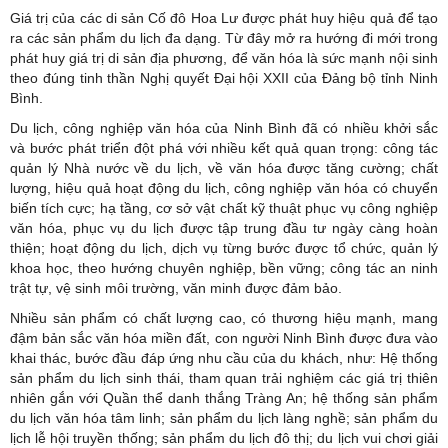
Giá trị của các di sản Cố đô Hoa Lư được phát huy hiệu quả để tạo
ra các sản phẩm du lịch đa dạng. Từ đây mở ra hướng đi mới trong
phát huy giá trị di sản địa phương, để văn hóa là sức mạnh nội sinh
theo đúng tinh thần Nghị quyết Đại hội XXII của Đảng bộ tỉnh Ninh
Bình.
Du lịch, công nghiệp văn hóa của Ninh Bình đã có nhiều khởi sắc
và bước phát triển đột phá với nhiều kết quả quan trọng: công tác
quản lý Nhà nước về du lịch, về văn hóa được tăng cường; chất
lượng, hiệu quả hoạt động du lịch, công nghiệp văn hóa có chuyển
biến tích cực; hạ tầng, cơ sở vật chất kỹ thuật phục vụ công nghiệp
văn hóa, phục vụ du lịch được tập trung đầu tư ngày càng hoàn
thiện; hoạt động du lịch, dịch vụ từng bước được tổ chức, quản lý
khoa học, theo hướng chuyên nghiệp, bền vững; công tác an ninh
trật tự, vệ sinh môi trường, văn minh được đảm bảo.
Nhiều sản phẩm có chất lượng cao, có thương hiệu mạnh, mang
đậm bản sắc văn hóa miền đất, con người Ninh Bình được đưa vào
khai thác, bước đầu đáp ứng nhu cầu của du khách, như: Hệ thống
sản phẩm du lịch sinh thái, tham quan trải nghiệm các giá trị thiên
nhiên gắn với Quần thể danh thắng Tràng An; hệ thống sản phẩm
du lịch văn hóa tâm linh; sản phẩm du lịch làng nghề; sản phẩm du
lịch lễ hội truyền thống; sản phẩm du lịch đô thị; du lịch vui chơi giải