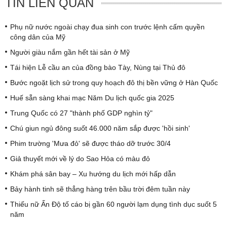
TIN LIÊN QUAN
Phụ nữ nước ngoài chạy đua sinh con trước lệnh cấm quyền
công dân của Mỹ
Người giàu nắm gần hết tài sản ở Mỹ
Tái hiện Lễ cầu an của đồng bào Tày, Nùng tại Thủ đô
Bước ngoặt lịch sử trong quy hoạch đô thị bền vững ở Hàn Quốc
Huế sẵn sàng khai mạc Năm Du lịch quốc gia 2025
Trung Quốc có 27 "thành phố GDP nghìn tỷ"
Chú giun ngủ đông suốt 46.000 năm sắp được 'hồi sinh'
Phim trường 'Mưa đỏ' sẽ được tháo dỡ trước 30/4
Giả thuyết mới về lý do Sao Hỏa có màu đỏ
Khám phá sân bay – Xu hướng du lịch mới hấp dẫn
Bảy hành tinh sẽ thẳng hàng trên bầu trời đêm tuần này
Thiếu nữ Ấn Độ tố cáo bị gần 60 người lạm dụng tình dục suốt 5
năm