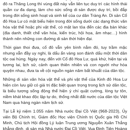
đô ra Thăng Long thì vùng đất này vẫn liên tục duy trì các hình thái
quần cư đa dạng, làm cho sức sống di sản được duy trì, bồi đắp
trong đời sống sinh hoạt và sinh kế của cư dân Tràng An. Di sản Cố
đô Hoa Lư có mặt biểu hiện trong đời sống dưới các dạng thức văn
hóa vật thể hoặc phi vật thể, có mặt lan tỏa đến các địa bàn khác
(địa danh, thiết chế văn hóa, kiến trúc, hội họa, âm nhạc…) hình
thành nên những con đường di sản thời hiện đại.
Thời gian thoi đưa, cố đô vẫn yên bình nằm đó, tuy trầm mặc
nhưng vẫn đầy uy nghi, là dấu ấn vàng son đánh dấu một thời dân
tộc oai hùng. Ngày nay, đến với Cố đô Hoa Lư, quá khứ, hiện tại và
tương lai, lịch sử, cảnh quan thiên nhiên và con người như hòa
quyện nhau, đưa ta về cội nguồn ngàn năm bất khuất của dân tộc.
Những di sản văn hóa vật thể và phi vật thể của Kinh đô Hoa Lư
hiện còn lưu giữ có giá trị đặc biệt quan trọng trong lịch sử dân tộc,
là biểu tượng sống động thể hiện ý chí quật cường, lòng tự tôn,
niềm khát khao độc lập tự do, thống nhất đất nước của dân tộc Việt
Nam qua hàng ngàn năm lịch sử.
Tại Lễ kỷ niệm 1.055 năm Nhà nước Đại Cồ Việt (968-2023), Ủy
viên Bộ Chính trị, Giám đốc Học viện Chính trị Quốc gia Hồ Chí
Minh, Chủ tịch Hội đồng Lý luận Trung ương Nguyễn Xuân Thắng
khẳng định, di sản mà Nhà nước Đại Cồ Việt, Vua Đinh Tiên Hoàng