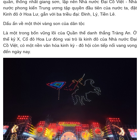
quân, thống nhất giang sơn, lập nên Nhà nước Đại Cồ Việt - Nhà
nước phong kiến Trung ương tập quyền đầu tiên của nước ta, đặt
Kinh đô ở Hoa Lư, gắn với ba triều đại: Đinh, Lý, Tiền Lê.
Dấu ấn về một thời vàng son của dân tộc
Là một trong bốn vũng lõi của Quần thể danh thắng Tràng An. Ở
thế kỷ X, Cố đô Hoa Lư đóng vai trò là kinh đô của Nhà nước Đại
Cồ Việt, có một nền văn hóa kinh kỳ - đô hội còn tiếp nối vang vọng
đến ngày nay.