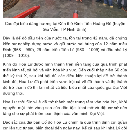
Các đại biểu dâng hương tại Đền thờ Đinh Tiên Hoàng Đế (huyện
Gia Viễn, TP Ninh Bình).
Đây là đế đô đầu tiên của nước ta, tồn tại trong 42 năm, đã chứng
kiến sự nghiệp dựng nước và giữ nước oai hùng của 12 năm triều
Đinh (968 – 980), 29 năm triều Tiền Lê (980 – 1009) và đầu nhà Lý
(1009 – 1010).
Kinh đô Hoa Lư được hình thành trên nền tảng của quá trình phát
triển kinh tế, xã hội và văn hóa khu vực. Đến cuối thập niên 60 của
thế kỷ thứ X, sau khi hội đủ các điều kiện thuận lợi để trở thành
kinh đô, Hoa Lư đã phát triển vượt trội cả về đô thành và thị thành
để trở thành đô thị lớn nhất và tiêu biểu nhất của quốc gia Đại Việt
đương thời.
Hoa Lư thời Đinh-Lê đã trở thành một trung tâm văn hóa lớn, khởi
nguyên một thời vàng son của dân tộc, khai mở và đặt cơ sở nền
tảng cho sự phát triển toàn thịnh của văn minh Đại Việt.
Đặc sắc của địa bàn Cố đô Hoa Lư chính là quá trình định cư, quần
cư liên tục từ sau biển thoái đến ngày nay. Kể cả sau khi nhà Lý dời