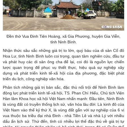
Đền thờ Vua Đinh Tiên Hoàng, xã Gia Phương, huyện Gia Viễn,
tỉnh Ninh Bình.
Nhận thức sâu sắc những giá trị to lớn, quý báu của di sản Cố đô
Hoa Lư, tỉnh Ninh Bình luôn coi trọng, quan tâm nghiên cứu, đầu tư
và phát huy các di sản ông cha để lại, coi đó là nguồn lực chiến
lược quan trọng để phục vụ thiết thực, hiệu quả sự nghiệp xây
dựng và phát triển kinh tế-xã hội của địa phương, đặc biệt phát
triển du lịch, công nghiệp văn hóa.
Phân tích những giá trị bản sắc, đặc thù nổi trội để Ninh Bình làm
động lực phát triển kinh tế-xã hội, TS. Phan Chí Hiếu, Chủ tịch Viện
Hàn lâm Khoa học xã hội Việt Nam nhấn mạnh: Đầu tiên, Ninh Bình
là vùng đất có truyền thống lịch sử, văn hóa lâu đời: Là kinh đô của
Việt Nam vào thế kỷ thứ X, là vùng đất gắn với sự nghiệp của 6 vị
vua thuộc ba triều đại nhà Đinh - nhà Tiền Lê và nhà Lý với nhiều
dấu ấn lịch sử. Thứ đến, tỉnh có nhiều lợi thế đặc thù về giá trị tự
nhiên, tài nguyên thiên nhiên và hệ sinh thái, trong đó có Quần thể