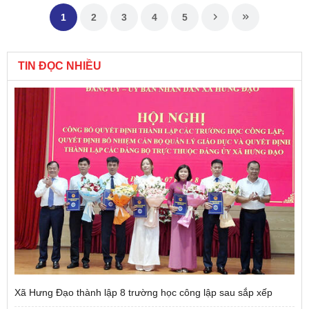
1
2
3
4
5
TIN ĐỌC NHIỀU
Xã Hưng Đạo thành lập 8 trường học công lập sau sắp xếp