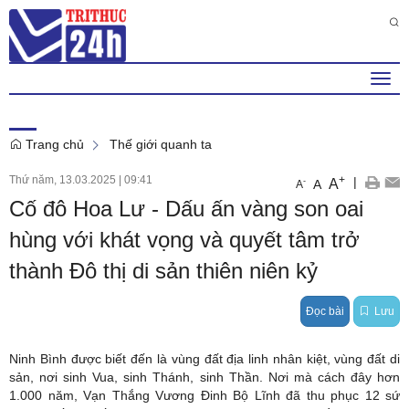
Thứ 6 , 7 . 8 . 2026
12
:
12
:
26
PM
Togg
navi
Trang chủ
Thế giới quanh ta
Thứ năm, 13.03.2025
|
09:41
+
|
A
-
A
A
Cố đô Hoa Lư - Dấu ấn vàng son oai
hùng với khát vọng và quyết tâm trở
thành Đô thị di sản thiên niên kỷ
Đọc bài
Lưu
Ninh Bình được biết đến là vùng đất địa linh nhân kiệt, vùng đất di
sản, nơi sinh Vua, sinh Thánh, sinh Thần. Nơi mà cách đây hơn
1.000 năm, Vạn Thắng Vương Đinh Bộ Lĩnh đã thu phục 12 sứ