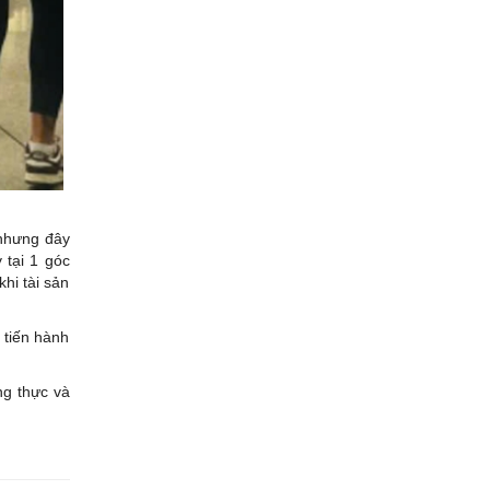
 nhưng đây
 tại 1 góc
hi tài sản
 tiến hành
ng thực và