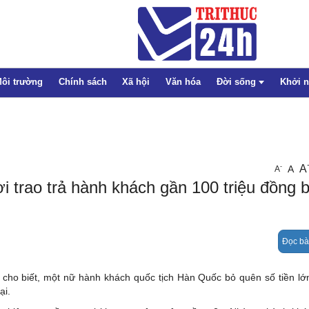
ôi trường
Chính sách
Xã hội
Văn hóa
Đời sống
Khởi 
Thể thao
A
-
A
A
Pháp luật
ời trao trả hành khách gần 100 triệu đồng 
Giáo dục
Sức khỏe
Đọc bà
Emagazine
cho biết, một nữ hành khách quốc tịch Hàn Quốc bỏ quên số tiền lớn
ại.