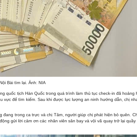
ội Bài tìm lại. Ảnh: NIA
g quốc tịch Hàn Quốc trong quá trình làm thủ tục check-in đã hoảng h
khu vực để tìm kiếm. Sau khi được lực lượng an ninh hướng dẫn, chị n
g đang trong ca trực và chị Tâm, người giúp chị phát hiện bỏ quên. C
động gửi lời cảm ơn các nhân viên sân bay và vội vã quay trở lại quầy 