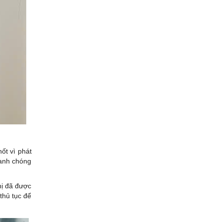
ốt vì phát
hanh chóng
hị đã được
thủ tục để