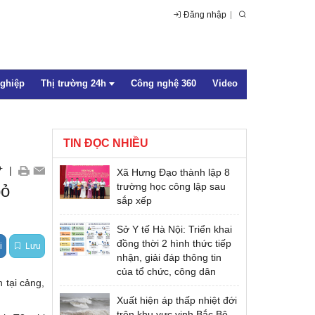
Đăng nhập
nghiệp
Thị trường 24h
Công nghệ 360
Video
TIN ĐỌC NHIỀU
Trong nước
+
|
Xã Hưng Đạo thành lập 8
Quốc tế
trường học công lập sau
bỏ
sắp xếp
Sở Y tế Hà Nội: Triển khai
đồng thời 2 hình thức tiếp
i
Lưu
nhận, giải đáp thông tin
của tổ chức, công dân
 tại cảng,
Xuất hiện áp thấp nhiệt đới
trên khu vực vịnh Bắc Bộ