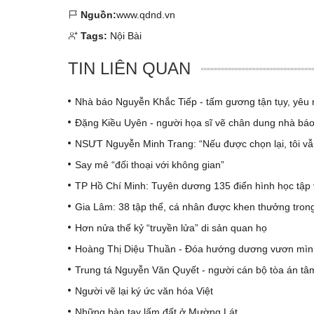
Nguồn:
www.qdnd.vn
Tags:
Nội Bài
TIN LIÊN QUAN
Nhà báo Nguyễn Khắc Tiếp - tấm gương tận tụy, yêu n
Đặng Kiều Uyên - người họa sĩ vẽ chân dung nhà báo b
NSƯT Nguyễn Minh Trang: “Nếu được chọn lại, tôi vẫ
Say mê “đối thoại với không gian”
TP Hồ Chí Minh: Tuyên dương 135 điển hình học tập v
Gia Lâm: 38 tập thể, cá nhân được khen thưởng trong
Hơn nửa thế kỷ “truyền lửa” di sản quan họ
Hoàng Thị Diệu Thuần - Đóa hướng dương vươn mìn
Trung tá Nguyễn Văn Quyết - người cán bộ tòa án tâm
Người vẽ lại ký ức văn hóa Việt
Những bàn tay lấm đất ở Mường Lát