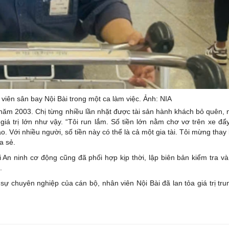
iên sân bay Nội Bài trong một ca làm việc. Ảnh: NIA
ừ năm 2003. Chị từng nhiều lần nhặt được tài sản hành khách bỏ quên,
 giá trị lớn như vậy. “Tôi run lắm. Số tiền lớn nằm chơ vơ trên xe đẩy
 Với nhiều người, số tiền này có thể là cả một gia tài. Tôi mừng thay k
a sẻ.
An ninh cơ động cũng đã phối hợp kịp thời, lập biên bản kiểm tra và
.
sự chuyên nghiệp của cán bộ, nhân viên Nội Bài đã lan tỏa giá trị tru