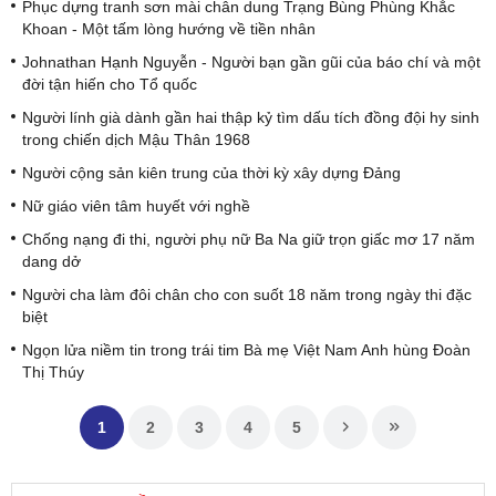
Phục dựng tranh sơn mài chân dung Trạng Bùng Phùng Khắc
Khoan - Một tấm lòng hướng về tiền nhân
Johnathan Hạnh Nguyễn - Người bạn gần gũi của báo chí và một
đời tận hiến cho Tổ quốc
Người lính già dành gần hai thập kỷ tìm dấu tích đồng đội hy sinh
trong chiến dịch Mậu Thân 1968
Người cộng sản kiên trung của thời kỳ xây dựng Đảng
Nữ giáo viên tâm huyết với nghề
Chống nạng đi thi, người phụ nữ Ba Na giữ trọn giấc mơ 17 năm
dang dở
Người cha làm đôi chân cho con suốt 18 năm trong ngày thi đặc
biệt
Ngọn lửa niềm tin trong trái tim Bà mẹ Việt Nam Anh hùng Đoàn
Thị Thúy
1
2
3
4
5