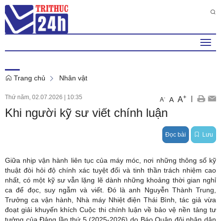
Thứ 7 , 8 . 8 . 2026
5
:
54
:
53
PM
Togg
navi
Trang chủ
Nhân vật
Thứ năm, 02.07.2026
|
10:35
+
|
A
-
A
A
Khi người kỹ sư viết chính luận
Đọc bài
Lưu
Giữa nhịp vận hành liên tục của máy móc, nơi những thông số kỹ
thuật đòi hỏi độ chính xác tuyệt đối và tinh thần trách nhiệm cao
nhất, có một kỹ sư vẫn lặng lẽ dành những khoảng thời gian nghỉ
ca để đọc, suy ngẫm và viết. Đó là anh Nguyễn Thành Trung,
Trưởng ca vận hành, Nhà máy Nhiệt điện Thái Bình, tác giả vừa
đoạt giải khuyến khích Cuộc thi chính luận về bảo vệ nền tảng tư
tưởng của Đảng lần thứ 5 (2025-2026) do Báo Quân đội nhân dân