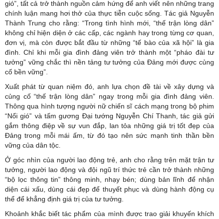
gió”, tất cả trở thành nguồn cảm hứng để anh viết nên những trang
chính luận mang hơi thở của thực tiễn cuộc sống. Tác giả Nguyễn
Thành Trung cho rằng: “Trong tình hình mới, “thế trận lòng dân”
không chỉ hiện diện ở các cấp, các ngành hay trong từng cơ quan,
đơn vị, mà còn được bắt đầu từ những “tế bào của xã hội” là gia
đình. Chỉ khi mỗi gia đình đảng viên trở thành một “pháo đài tư
tưởng” vững chắc thì nền tảng tư tưởng của Đảng mới được củng
cố bền vững”.
Xuất phát từ quan niệm đó, anh lựa chọn đề tài về xây dựng và
củng cố “thế trận lòng dân” ngay trong mỗi gia đình đảng viên.
Thông qua hình tượng người nữ chiến sĩ cách mạng trong bộ phim
“Nổi gió” và tấm gương
Đại tướng Nguyễn Chí Thanh
, tác giả gửi
gắm thông điệp về sự vun đắp, lan tỏa những giá trị tốt đẹp của
Đảng trong mỗi mái ấm, từ đó tạo nên sức mạnh tinh thần bền
vững của dân tộc.
Ở góc nhìn của người lao động trẻ, anh cho rằng trên mặt trận tư
tưởng, người lao động và đội ngũ trí thức trẻ cần trở thành những
“bộ lọc thông tin” thông minh, nhạy bén; dùng bản lĩnh để nhận
diện cái xấu, dùng cái đẹp để thuyết phục và dùng hành động cụ
thể để khẳng định giá trị của tư tưởng.
Khoảnh khắc biết tác phẩm của mình được trao giải khuyến khích