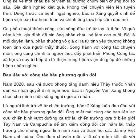
Ông kể về một cháu bé bị viêm tai xương chũm biến chứng nội sọ
sâu. Gia đình nghèo kiệt quệ, không thể chuyển viện lên tuyến
trên. Đứng trước ca bệnh ngặt nghèo, bác sĩ Xáng quyết định để
bệnh viện bảo trợ hoàn toàn và chính ông trực tiếp cầm dao mổ.
Ca phẫu thuật thành công, cứu sống đứa trẻ từ tay tử thần. Vì quá
cảm kích, gia đình đã xin ông nhận cháu bé làm con nuôi. Đó là
mối duyên lành, phần thưởng vô giá đi ra từ tình yêu thương không
toan tính của người thầy thuốc. Song hành với công tác chuyên
môn, ông cũng chính là người thúc đẩy phát triển Phòng Công tác
xã hội và duy trì bếp ăn từ thiện trong bệnh viện để giúp đỡ những
bệnh nhân nghèo.
Đau đáu với công tác hậu phương quân đội
Năm 2020, sau khi được phong tặng danh hiệu Thầy thuốc Nhân
dân và nhận quyết định nghỉ hưu, bác sĩ Nguyễn Văn Xáng không
chọn cho mình cuộc sống nghỉ ngơi an nhàn.
Là người lính trở về từ chiến trường, bác sĩ Xáng luôn đau đáu với
công tác hậu phương quân đội. Ông miệt mài cùng các ban liên lạc
cựu chiến binh vượt đường xa trở lại chiến trường xưa ở biên giới
Tây Nam và Campuchia để tìm kiếm đồng đội còn nằm lại, thắp
hương cho những người lính năm xưa và thăm hỏi các Bà mẹ Việt
Nam anh hùng. Ông đem chuyên môn y tế của mình kết nối với