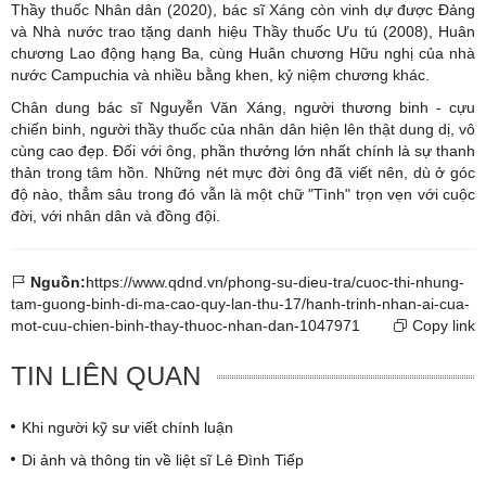
Thầy thuốc Nhân dân (2020), bác sĩ Xáng còn vinh dự được Đảng
và Nhà nước trao tặng danh hiệu Thầy thuốc Ưu tú (2008), Huân
chương Lao động hạng Ba, cùng Huân chương Hữu nghị của nhà
nước Campuchia và nhiều bằng khen, kỷ niệm chương khác.
Chân dung bác sĩ Nguyễn Văn Xáng, người thương binh - cựu
chiến binh, người thầy thuốc của nhân dân hiện lên thật dung dị, vô
cùng cao đẹp. Đối với ông, phần thưởng lớn nhất chính là sự thanh
thản trong tâm hồn. Những nét mực đời ông đã viết nên, dù ở góc
độ nào, thẳm sâu trong đó vẫn là một chữ "Tình" trọn vẹn với cuộc
đời, với nhân dân và đồng đội.
Nguồn:
https://www.qdnd.vn/phong-su-dieu-tra/cuoc-thi-nhung-
tam-guong-binh-di-ma-cao-quy-lan-thu-17/hanh-trinh-nhan-ai-cua-
mot-cuu-chien-binh-thay-thuoc-nhan-dan-1047971
Copy link
TIN LIÊN QUAN
Khi người kỹ sư viết chính luận
Di ảnh và thông tin về liệt sĩ Lê Đình Tiếp