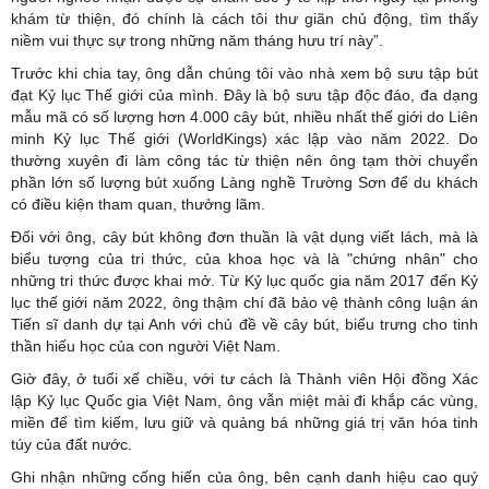
khám từ thiện, đó chính là cách tôi thư giãn chủ động, tìm thấy
niềm vui thực sự trong những năm tháng hưu trí này”.
Trước khi chia tay, ông dẫn chúng tôi vào nhà xem bộ sưu tập bút
đạt Kỷ lục Thế giới của mình. Đây là bộ sưu tập độc đáo, đa dạng
mẫu mã có số lượng hơn 4.000 cây bút, nhiều nhất thế giới do Liên
minh Kỷ lục Thế giới (WorldKings) xác lập vào năm 2022. Do
thường xuyên đi làm công tác từ thiện nên ông tạm thời chuyển
phần lớn số lượng bút xuống Làng nghề Trường Sơn để du khách
có điều kiện tham quan, thưởng lãm.
Đối với ông, cây bút không đơn thuần là vật dụng viết lách, mà là
biểu tượng của tri thức, của khoa học và là "chứng nhân" cho
những tri thức được khai mở. Từ Kỷ lục quốc gia năm 2017 đến Kỷ
lục thế giới năm 2022, ông thậm chí đã bảo vệ thành công luận án
Tiến sĩ danh dự tại Anh với chủ đề về cây bút, biểu trưng cho tinh
thần hiếu học của con người Việt Nam.
Giờ đây, ở tuổi xế chiều, với tư cách là Thành viên Hội đồng Xác
lập Kỷ lục Quốc gia Việt Nam, ông vẫn miệt mài đi khắp các vùng,
miền để tìm kiếm, lưu giữ và quảng bá những giá trị văn hóa tinh
túy của đất nước.
Ghi nhận những cống hiến của ông, bên cạnh danh hiệu cao quý