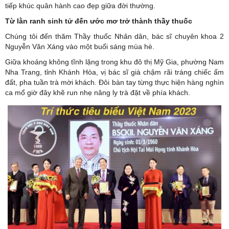
tiếp khúc quân hành cao đẹp giữa đời thường.
Từ lằn ranh sinh tử đến ước mơ trở thành thầy thuốc
Chúng tôi đến thăm
Thầy thuốc Nhân dân
, bác sĩ chuyên khoa 2
Nguyễn Văn Xáng vào một buổi sáng mùa hè.
Giữa khoảng không tĩnh lặng trong khu đô thị Mỹ Gia, phường Nam
Nha Trang, tỉnh Khánh Hòa, vị bác sĩ già chậm rãi tráng chiếc ấm
đất, pha tuần trà mời khách. Đôi bàn tay từng thực hiện hàng nghìn
ca mổ giờ đây khẽ run nhẹ nâng ly trà đặt về phía khách.