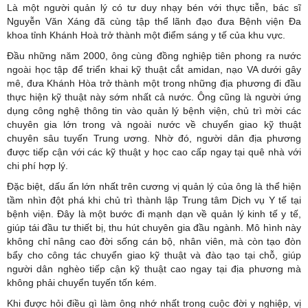
Là một người quản lý có tư duy nhạy bén với thực tiễn, bác sĩ
Nguyễn Văn Xáng đã cùng tập thể lãnh đạo đưa Bệnh viện Đa
khoa tỉnh Khánh Hoà trở thành một điểm sáng y tế của khu vực.
Đầu những năm 2000, ông cùng đồng nghiệp tiên phong ra nước
ngoài học tập để triển khai kỹ thuật cắt amidan, nạo VA dưới gây
mê, đưa Khánh Hòa trở thành một trong những địa phương đi đầu
thực hiện kỹ thuật này sớm nhất cả nước. Ông cũng là người ứng
dụng công nghệ thông tin vào quản lý bệnh viện, chủ trì mời các
chuyên gia lớn trong và ngoài nước về chuyển giao kỹ thuật
chuyên sâu tuyến Trung ương. Nhờ đó, người dân địa phương
được tiếp cận với các kỹ thuật y học cao cấp ngay tại quê nhà với
chi phí hợp lý.
Đặc biệt, dấu ấn lớn nhất trên cương vị quản lý của ông là thể hiện
tầm nhìn đột phá khi chủ trì thành lập Trung tâm Dịch vụ Y tế tại
bệnh viện. Đây là một bước đi mạnh dạn về quản lý kinh tế y tế,
giúp tái đầu tư thiết bị, thu hút chuyên gia đầu ngành. Mô hình này
không chỉ nâng cao đời sống cán bộ, nhân viên, mà còn tạo đòn
bẩy cho công tác chuyển giao kỹ thuật và đào tạo tại chỗ, giúp
người dân nghèo tiếp cận kỹ thuật cao ngay tại địa phương mà
không phải chuyển tuyến tốn kém.
Khi được hỏi điều gì làm ông nhớ nhất trong cuộc đời y nghiệp, vị