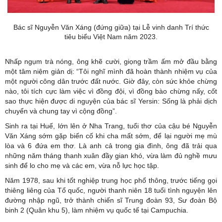
Bác sĩ Nguyễn Văn Xáng (đứng giữa) tại Lễ vinh danh Trí thức
tiêu biểu Việt Nam năm 2023.
Nhấp ngụm trà nóng, ông khẽ cười, giọng trầm ấm mở đầu bằng
một tâm niệm giản dị: “Tôi nghĩ mình đã hoàn thành nhiệm vụ của
một người công dân trước đất nước. Giờ đây, còn sức khỏe chừng
nào, tôi tích cực làm việc vì đồng đội, vì đồng bào chừng nấy, cốt
sao thực hiện được di nguyện của bác sĩ Yersin: Sống là phải dịch
chuyển và chung tay vì cộng đồng”.
Sinh ra tại Huế, lớn lên ở Nha Trang, tuổi thơ của cậu bé Nguyễn
Văn Xáng sớm gặp biến cố khi cha mất sớm, để lại người mẹ mù
lòa và 6 đứa em thơ. Là anh cả trong gia đình, ông đã trải qua
những năm tháng thanh xuân đầy gian khó, vừa làm đủ nghề mưu
sinh để lo cho mẹ và các em, vừa nỗ lực học tập.
Năm 1978, sau khi tốt nghiệp trung học phổ thông, trước tiếng gọi
thiêng liêng của Tổ quốc, người thanh niên 18 tuổi tình nguyện lên
đường nhập ngũ, trở thành chiến sĩ Trung đoàn 93, Sư đoàn Bộ
binh 2 (Quân khu 5), làm nhiệm vụ quốc tế tại Campuchia.