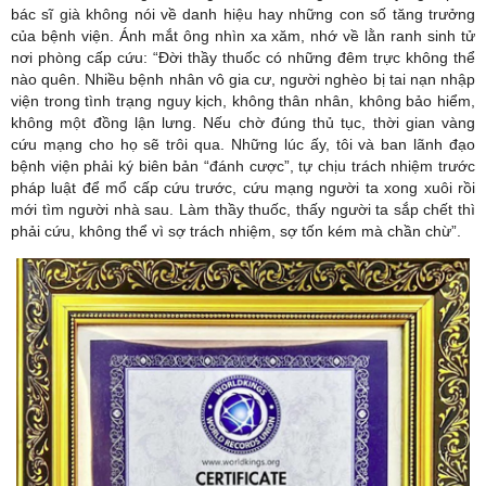
bác sĩ già không nói về danh hiệu hay những con số tăng trưởng
của bệnh viện. Ánh mắt ông nhìn xa xăm, nhớ về lằn ranh sinh tử
nơi phòng cấp cứu: “Đời thầy thuốc có những đêm trực không thể
nào quên. Nhiều bệnh nhân vô gia cư, người nghèo bị tai nạn nhập
viện trong tình trạng nguy kịch, không thân nhân, không bảo hiểm,
không một đồng lận lưng. Nếu chờ đúng thủ tục, thời gian vàng
cứu mạng cho họ sẽ trôi qua. Những lúc ấy, tôi và ban lãnh đạo
bệnh viện phải ký biên bản “đánh cược”, tự chịu trách nhiệm trước
pháp luật để mổ cấp cứu trước, cứu mạng người ta xong xuôi rồi
mới tìm người nhà sau. Làm thầy thuốc, thấy người ta sắp chết thì
phải cứu, không thể vì sợ trách nhiệm, sợ tốn kém mà chần chừ”.