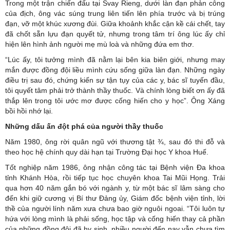
Trong một trận chiến đấu tại Svay Rieng, dưới làn đạn phản công
của địch, ông vác súng trung liên tiến lên phía trước và bị trúng
đạn, vỡ một khúc xương đùi. Giữa khoảnh khắc cận kề cái chết, tay
đã chốt sẵn lựu đạn quyết tử, nhưng trong tâm trí ông lúc ấy chỉ
hiện lên hình ảnh người mẹ mù loà và những đứa em thơ.
“Lúc ấy, tôi tưởng mình đã nằm lại bên kia biên giới, nhưng may
mắn được đồng đội liều mình cứu sống giữa làn đạn. Những ngày
điều trị sau đó, chứng kiến sự tận tụy của các y, bác sĩ tuyến đầu,
tôi quyết tâm phải trở thành thầy thuốc. Và chính lòng biết ơn ấy đã
thắp lên trong tôi ước mơ được cống hiến cho y học”. Ông Xáng
bồi hồi nhớ lại.
Những dấu ấn đột phá của người thầy thuốc
Năm 1980, ông rời quân ngũ với thương tật ¾, sau đó thi đỗ và
theo học hệ chính quy dài hạn tại Trường Đại học Y khoa Huế.
Tốt nghiệp năm 1986, ông nhận công tác tại Bệnh viện Đa khoa
tỉnh Khánh Hòa, rồi tiếp tục học chuyên khoa Tai Mũi Họng. Trải
qua hơn 40 năm gắn bó với ngành y, từ một bác sĩ lâm sàng cho
đến khi giữ cương vị Bí thư Đảng ủy, Giám đốc bệnh viện tỉnh, lời
thề của người lính năm xưa chưa bao giờ nguôi ngoai. “Tôi luôn tự
hứa với lòng mình là phải sống, học tập và cống hiến thay cả phần
của những đồng đội đã hy sinh, nhiều người đến nay vẫn chưa tìm