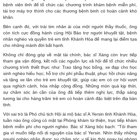
bệnh viện tỉnh để tổ chức các chương trình khám bệnh miễn phí,
tài trợ máy trợ thính cho các thương bệnh binh có hoàn cảnh khó
khăn.
Bên cạnh đó, với trái tim nhân ái của một người thầy thuốc, ông
còn tích cực đồng hành cùng Hội Bảo trợ người khuyết tật, bệnh
nhân nghèo và quyền trẻ em tỉnh Khánh Hòa để mang lại điểm tựa
cho những mảnh đời bất hạnh.
Không chỉ đóng góp về mặt tài chính, bác sĩ Xáng còn trực tiếp
tham gia vận động, kết nối các nguồn lực xã hội để tổ chức nhiều
chương trình thiết thực như: Trao tặng học bổng, xe đạp cho học
sinh nghèo hiếu học; hỗ trợ chi phí phẫu thuật, phục hồi chức năng
và tặng xe lăn cho trẻ em khuyết tật, giúp các em có cơ hội vượt
qua nghịch cảnh, hòa nhập cộng đồng. Những món quà kịp thời,
sự chăm sóc ân cần của ông đã tiếp thêm nghị lực, thắp sáng
tương lai cho hàng trăm trẻ em có hoàn cảnh đặc biệt trên địa bàn
tỉnh.
Với vai trò là Phó chủ tịch Hội ái mộ bác sĩ A.Yersin tỉnh Khánh Hòa,
tuần nào ông cũng có mặt tại Phòng khám từ thiện, trực tiếp khám
bệnh miễn phí cho người nghèo. Bác sĩ Xáng bộc bạch: “Tôi tham
gia vì muốn tiếp nối di nguyện của bác sĩ Yersin. Nhìn thấy những
người nghèo nhận được sự chăm sóc y tế kịp thời ngay tại phòng