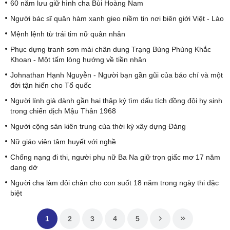
60 năm lưu giữ hình cha Bùi Hoàng Nam
Người bác sĩ quân hàm xanh gieo niềm tin nơi biên giới Việt - Lào
Mệnh lệnh từ trái tim nữ quân nhân
Phục dựng tranh sơn mài chân dung Trạng Bùng Phùng Khắc
Khoan - Một tấm lòng hướng về tiền nhân
Johnathan Hạnh Nguyễn - Người bạn gần gũi của báo chí và một
đời tận hiến cho Tổ quốc
Người lính già dành gần hai thập kỷ tìm dấu tích đồng đội hy sinh
trong chiến dịch Mậu Thân 1968
Người cộng sản kiên trung của thời kỳ xây dựng Đảng
Nữ giáo viên tâm huyết với nghề
Chống nạng đi thi, người phụ nữ Ba Na giữ trọn giấc mơ 17 năm
dang dở
Người cha làm đôi chân cho con suốt 18 năm trong ngày thi đặc
biệt
1
2
3
4
5