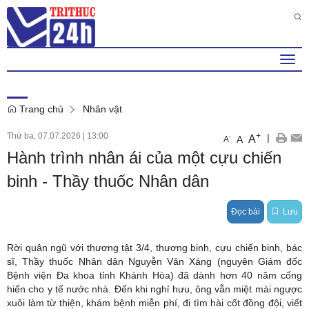
Thứ 7 , 8 . 8 . 2026
3
:
01
:
28
PM
Togg
navi
Trang chủ
Nhân vật
Thứ ba, 07.07.2026
|
13:00
+
|
A
-
A
A
Hành trình nhân ái của một cựu chiến
binh - Thầy thuốc Nhân dân
Đọc bài
Lưu
Rời quân ngũ với thương tật 3/4, thương binh, cựu chiến binh, bác
sĩ, Thầy thuốc Nhân dân Nguyễn Văn Xáng (nguyên Giám đốc
Bệnh viện Đa khoa tỉnh Khánh Hòa) đã dành hơn 40 năm cống
hiến cho y tế nước nhà. Đến khi nghỉ hưu, ông vẫn miệt mài ngược
xuôi làm từ thiện, khám bệnh miễn phí, đi tìm hài cốt đồng đội, viết