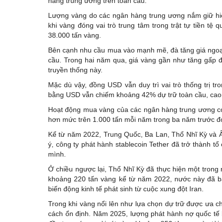
hàng trung ương trên toàn cầu.
Lượng vàng do các ngân hàng trung ương nắm giữ hiệ
khi vàng đóng vai trò trung tâm trong trật tự tiền t
38.000 tấn vàng.
Bên cạnh nhu cầu mua vào mạnh mẽ, đà tăng giá ngoạn
cầu. Trong hai năm qua, giá vàng gần như tăng gấp đô
truyền thống này.
Mặc dù vậy, đồng USD vẫn duy trì vai trò thống trị tr
bằng USD vẫn chiếm khoảng 42% dự trữ toàn cầu, cao h
Hoạt động mua vàng của các ngân hàng trung ương có
hơn mức trên 1.000 tấn mỗi năm trong ba năm trước đó.
Kể từ năm 2022, Trung Quốc, Ba Lan, Thổ Nhĩ Kỳ và Ấn
ý, công ty phát hành stablecoin Tether đã trở thành 
mình.
Ở chiều ngược lại, Thổ Nhĩ Kỳ đã thực hiện một trong
khoảng 220 tấn vàng kể từ năm 2022, nước này đã 
biến động kinh tế phát sinh từ cuộc xung đột Iran.
Trong khi vàng nổi lên như lựa chọn dự trữ được ưa c
cách ổn định. Năm 2025, lượng phát hành nợ quốc tế 