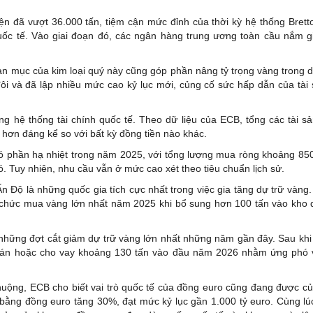
n đã vượt 36.000 tấn, tiệm cận mức đỉnh của thời kỳ hệ thống Bret
ệ quốc tế. Vào giai đoạn đó, các ngân hàng trung ương toàn cầu nắm 
 mục của kim loại quý này cũng góp phần nâng tỷ trọng vàng trong d
i và đã lập nhiều mức cao kỷ lục mới, củng cố sức hấp dẫn của tài 
ong hệ thống tài chính quốc tế. Theo dữ liệu của ECB, tổng các tài sả
ơn đáng kể so với bất kỳ đồng tiền nào khác.
 phần hạ nhiệt trong năm 2025, với tổng lượng mua ròng khoảng 850
 Tuy nhiên, nhu cầu vẫn ở mức cao xét theo tiêu chuẩn lịch sử.
 Độ là những quốc gia tích cực nhất trong việc gia tăng dự trữ vàng
tổ chức mua vàng lớn nhất năm 2025 khi bổ sung hơn 100 tấn vào kho 
 những đợt cắt giảm dự trữ vàng lớn nhất những năm gần đây. Sau kh
bán hoặc cho vay khoảng 130 tấn vào đầu năm 2026 nhằm ứng phó 
huộng, ECB cho biết vai trò quốc tế của đồng euro cũng đang được c
bằng đồng euro tăng 30%, đạt mức kỷ lục gần 1.000 tỷ euro. Cùng lú