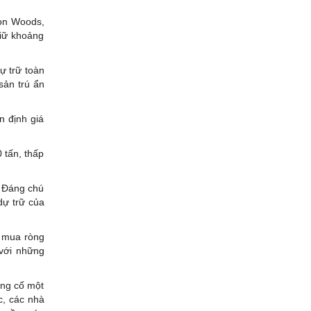
ton Woods,
giữ khoảng
ự trữ toàn
sản trú ẩn
n định giá
 tấn, thấp
. Đáng chú
dự trữ của
i mua ròng
với những
ủng cố một
c, các nhà