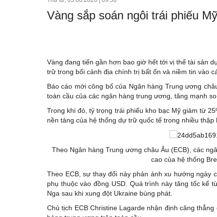
Bất động sản
Vàng sắp soán ngôi trái phiếu Mỹ
Doanh nghiệp
Xúc tiến thương mại
Dự báo
Vàng đang tiến gần hơn bao giờ hết tới vị thế tài sản dự
trữ trong bối cảnh địa chính trị bất ổn và niềm tin vào
Báo cáo mới công bố của Ngân hàng Trung ương châu 
toàn cầu của các ngân hàng trung ương, tăng mạnh s
Trong khi đó, tỷ trọng trái phiếu kho bạc Mỹ giảm từ 2
nền tảng của hệ thống dự trữ quốc tế trong nhiều thập 
Theo Ngân hàng Trung ương châu Âu (ECB), các ngân h
cao của hệ thống Bre
Theo ECB, sự thay đổi này phản ánh xu hướng ngày càn
phụ thuộc vào đồng USD. Quá trình này tăng tốc kể t
Nga sau khi xung đột Ukraine bùng phát.
Chủ tịch ECB Christine Lagarde nhận định căng thẳng đ