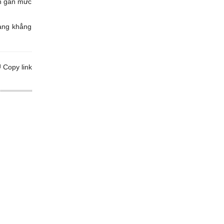
ên gần mức
càng khẳng
Copy link