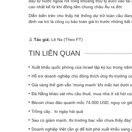
đầu tư nước ngoài rót ròng khoảng 850 tỷ euro vào tà
cao nhất kể từ khi đồng tiền chung châu Âu ra đời.
Diễn biến trên cho thấy hệ thống dự trữ toàn cầu đa
định vai trò là công cụ bảo toàn giá trị trước những bất
Tác giả:
Lê Na (Theo FT)
TIN LIÊN QUAN
Xuất khẩu quốc phòng của Israel lập kỷ lục trong nă
Hỗ trợ doanh nghiệp chủ động thích ứng thị trường c
Giá vàng thế giới vẫn 'mong manh' khi mắc kẹt dưới
Đà Nẵng khảo sát nhu cầu thuê, mua nhà ở xã hội củ
Bitcoin chao đảo quanh mốc 74.000 USD, nguy cơ giả
Trồng cây... lo ngày hái quả
Sau cú giảm mạnh, thị trường bạc vẫn chưa thấy đáy
Doanh nghiệp Việt cần gì để bứt phá xuất khẩu sang