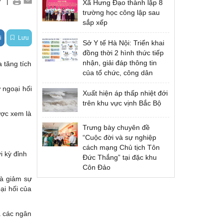
|
Xã Hưng Đạo thành lập 8
Quốc tế
trường học công lập sau
sắp xếp
i
Lưu
Sở Y tế Hà Nội: Triển khai
đồng thời 2 hình thức tiếp
nhận, giải đáp thông tin
a tăng tích
của tổ chức, công dân
 ngoại hối
Xuất hiện áp thấp nhiệt đới
trên khu vực vịnh Bắc Bộ
ược xem là
Trưng bày chuyên đề
“Cuộc đời và sự nghiệp
cách mạng Chủ tịch Tôn
i kỳ đỉnh
Đức Thắng” tại đặc khu
Côn Đảo
và giảm sự
ại hối của
a các ngân