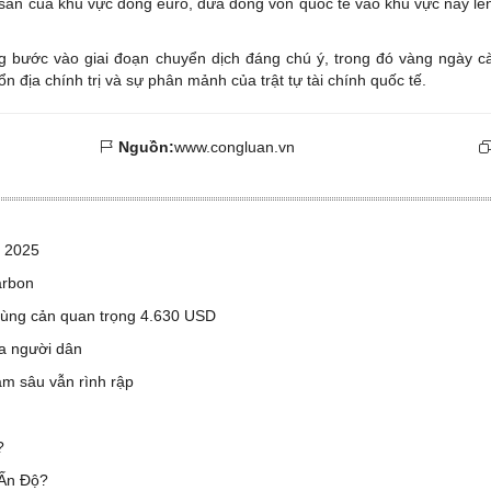
i sản của khu vực đồng euro, đưa dòng vốn quốc tế vào khu vực này l
ng bước vào giai đoạn chuyển dịch đáng chú ý, trong đó vàng ngày 
 ổn địa chính trị và sự phân mảnh của trật tự tài chính quốc tế.
Nguồn:
www.congluan.vn
m 2025
arbon
 vùng cản quan trọng 4.630 USD
a người dân
m sâu vẫn rình rập
?
 Ấn Độ?