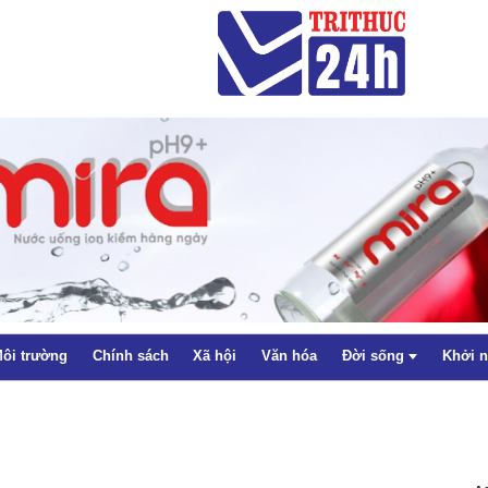
ôi trường
Chính sách
Xã hội
Văn hóa
Đời sống
Khởi 
Thể thao