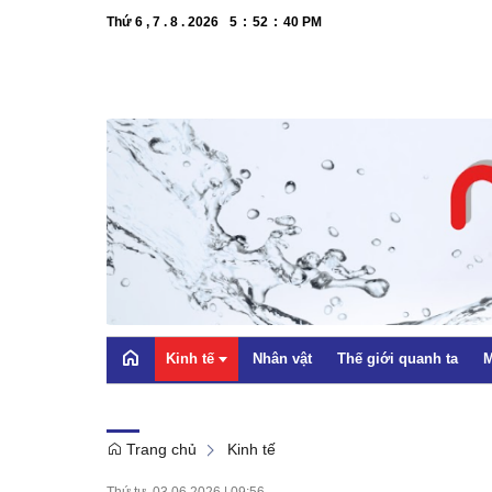
Thứ 6 , 7 . 8 . 2026
5
:
52
:
40
PM
Kinh tế
Nhân vật
Thế giới quanh ta
M
Trang chủ
Kinh tế
OCOP
Thứ tư, 03.06.2026
|
09:56