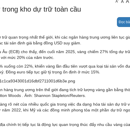
A
-
A
A
Pháp luật
 trong kho dự trữ toàn cầu
Giáo dục
Đọc bà
Sức khỏe
Emagazine
 trữ quan trọng nhất thế giới, khi các ngân hàng trung ương liên tục gi
 các tài sản định giá bằng đồng USD suy giảm.
Âu (ECB) cho thấy, đến cuối năm 2025, vàng chiếm 27% tổng dự trữ
o với mức 20% của năm trước.
5% xuống còn 22%, khiến vàng lần đầu tiên vượt qua loại tài sản vốn đ
kỷ. Đồng euro tiếp tục giữ tỷ trọng ổn định ở mức 15%.
àng trung ương trên thế giới đang tích trữ lượng vàng gần bằng thờ
tton Woods . Ảnh: Shannon Stapleton/Reuters.
g rõ nét của nhiều quốc gia trong việc đa dạng hóa tài sản dự trữ 
ừ năm 2022, khi Mỹ và các đồng minh phong tỏa một phần dự trữ ngo
ịa chính trị tiếp tục là động lực quan trọng thúc đẩy nhu cầu vàng củ