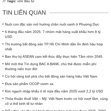
Tags:
vốn đầu tư
TIN LIÊN QUAN
Nuôi con đặc sản mở hướng chăn nuôi xanh ở Phượng Dực
6 tháng đầu năm 2025: 7 nhóm mặt hàng xuất khẩu hơn 8 tỷ
USD
Thị trường bất động sản TP Hồ Chí Minh dần ổn định hậu hợp
nhất
Ban thư ký ASEAN cam kết thúc đẩy thực hiện Tầm nhìn 2045
Mở mới thẻ Tín dụng BAC A BANK, chủ thẻ được miễn phí
thường niên trọn đời
Cơ hội vàng bứt phá cho bất động sản hàng hiệu Việt Nam
Đưa sản phẩm OCOP vươn xa
Kim ngạch nhập khẩu ô tô nửa đầu năm 2025 vượt 2,2 tỷ USD
Thỏa thuận thuế Việt – Mỹ: Việt Nam trước cơ hội vượt tầm, củng
cố vị thế kinh tế tư nhân
Diễn đàn xác lập mô hình tăng trưởng mới giai đoạn 2026–2030,