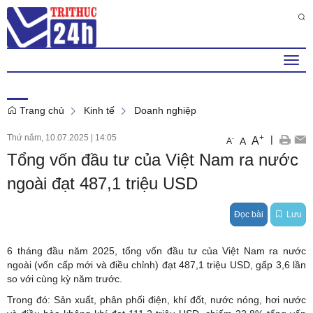
Thứ 7 , 8 . 8 . 2026
4
:
21
:
38
AM
Togg
navi
Trang chủ
Kinh tế
Doanh nghiệp
Thứ năm, 10.07.2025
|
14:05
+
|
A
-
A
A
Tổng vốn đầu tư của Việt Nam ra nước
ngoài đạt 487,1 triệu USD
Đọc bài
Lưu
6 tháng đầu năm 2025, tổng vốn đầu tư của Việt Nam ra nước
ngoài (vốn cấp mới và điều chỉnh) đạt 487,1 triệu USD, gấp 3,6 lần
so với cùng kỳ năm trước.
Trong đó: Sản xuất, phân phối điện, khí đốt, nước nóng, hơi nước