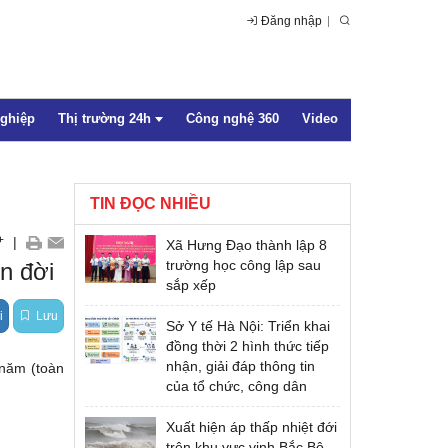
Đăng nhập
nghiệp
Thị trường 24h
Công nghệ 360
Video
TIN ĐỌC NHIỀU
Trong nước
+
|
Xã Hưng Đạo thành lập 8
Quốc tế
trường học công lập sau
n đời
sắp xếp
i
Lưu
Sở Y tế Hà Nội: Triển khai
đồng thời 2 hình thức tiếp
nhận, giải đáp thông tin
 năm (toàn
của tổ chức, công dân
Xuất hiện áp thấp nhiệt đới
trên khu vực vịnh Bắc Bộ