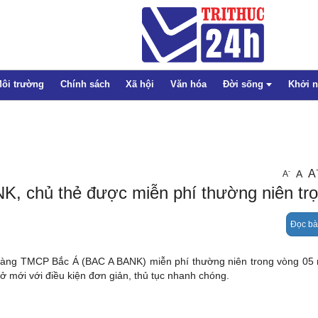
ôi trường
Chính sách
Xã hội
Văn hóa
Đời sống
Khởi 
Thể thao
A
-
A
A
Pháp luật
, chủ thẻ được miễn phí thường niên trọ
Giáo dục
Đọc bà
Sức khỏe
Emagazine
n hàng TMCP Bắc Á (BAC A BANK) miễn phí thường niên trong vòng 05
mở mới với điều kiện đơn giản, thủ tục nhanh chóng.