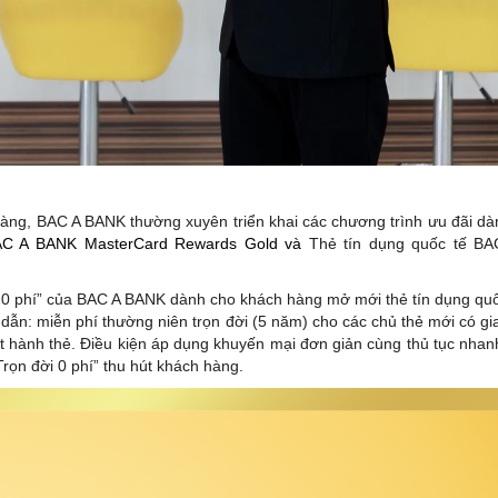
 hàng, BAC A BANK thường xuyên triển khai các chương trình ưu đãi dà
BAC A BANK MasterCard Rewards Gold và
Thẻ tín dụng quốc tế B
ời 0 phí” của BAC A BANK dành cho khách hàng mở mới thẻ tín dụng quố
 dẫn: miễn phí thường niên trọn đời (5 năm) cho các chủ thẻ mới có gia
t hành thẻ. Điều kiện áp dụng khuyến mại đơn giản cùng thủ tục nhan
rọn đời 0 phí” thu hút khách hàng.