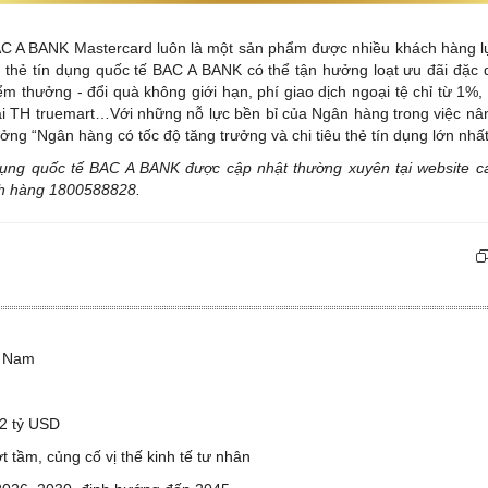
AC A BANK Mastercard luôn là một sản phẩm được nhiều khách hàng l
òng thẻ tín dụng quốc tế BAC A BANK có thể tận hưởng loạt ưu đãi đặc
ểm thưởng - đổi quà không giới hạn, phí giao dịch ngoại tệ chỉ từ 1%
i TH truemart…Với những nỗ lực bền bỉ của Ngân hàng trong việc nân
g “Ngân hàng có tốc độ tăng trưởng và chi tiêu thẻ tín dụng lớn nhất
n dụng quốc tế BAC A BANK được cập nhật thường xuyên tại website
c
ch hàng 1800588828.
t Nam
2 tỷ USD
 tầm, củng cố vị thế kinh tế tư nhân