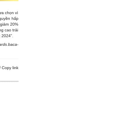
ựa chọn vì
 quyền hấp
, giảm 20%
g cao trải
 2024”.
ards.baca-
Copy link