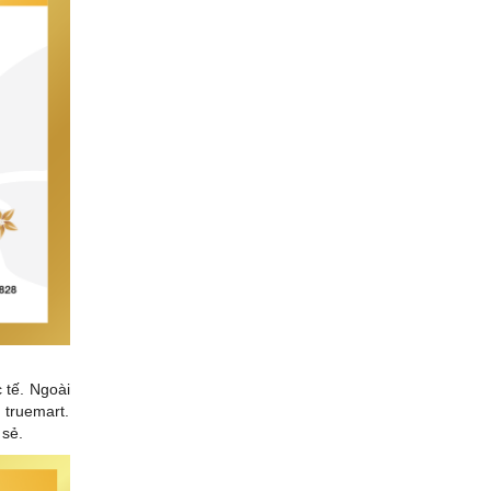
 tế. Ngoài
 truemart.
 sẻ.