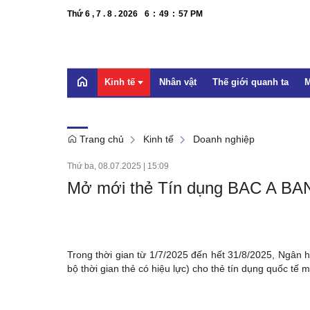
Thứ 6 , 7 . 8 . 2026
6
:
49
:
59
PM
Kinh tế
Nhân vật
Thế giới quanh ta
M
Trang chủ
Kinh tế
Doanh nghiệp
OCOP
Thứ ba, 08.07.2025
|
15:09
Bất động sản
Mở mới thẻ Tín dụng BAC A BANK
Doanh nghiệp
Xúc tiến thương mại
Dự báo
Trong thời gian từ 1/7/2025 đến hết 31/8/2025, Ngâ
bộ thời gian thẻ có hiệu lực) cho thẻ tín dụng quốc tế 