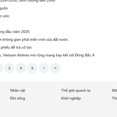
 2026–2030, định hướng đến 2045
nguồn
mơ ước
háng đầu năm 2025
ới không gian phát triển mới của đất nước
phiếu để trả cổ tức
3
4
5
Nhân vật
Thế giới quanh ta
Mô
Đời sống
Khởi nghiệp
Th