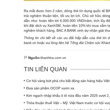
Ra mắt được hơn 2 năm, dòng thẻ tín dụng quốc tế B
trải nghiệm thuận tiện, tối ưu lợi ích. Chủ sở hữu d
dẫn như: hoàn tiền tới 6.000.000 VND/năm, tích lũy đi
khi đặt dịch vụ XanhSM, hoàn tiền 10% khi mua sắm tạ
nghiệm khách hàng, BAC A BANK vinh dự nhận giải thưởn
Thông tin chi tiết về các ưu đãi hấp dẫn của thẻ tí
bank.vn
hoặc vui lòng liên hệ Tổng đài Chăm sóc Khá
Nguồn:
thanhtra.com.vn
TIN LIÊN QUAN
Cơ hội vàng bứt phá cho bất động sản hàng hiệu Việ
Đưa sản phẩm OCOP vươn xa
Kim ngạch nhập khẩu ô tô nửa đầu năm 2025 vượt 2,
Thỏa thuận thuế Việt – Mỹ: Việt Nam trước cơ hội vượt