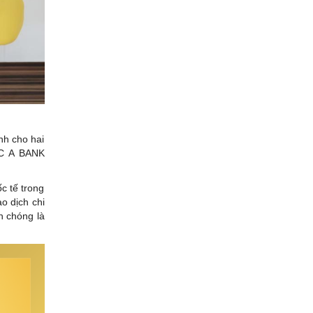
nh cho hai
AC A BANK
c tế trong
o dịch chi
h chóng là