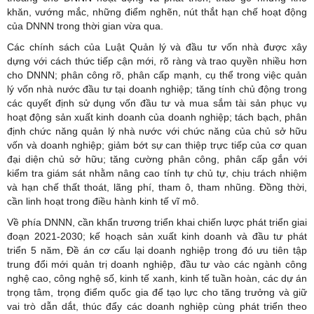
khăn, vướng mắc, những điểm nghẽn, nút thắt hạn chế hoạt động
của DNNN trong thời gian vừa qua.
Các chính sách của Luật Quản lý và đầu tư vốn nhà được xây
dựng với cách thức tiếp cận mới, rõ ràng và trao quyền nhiều hơn
cho DNNN; phân công rõ, phân cấp mạnh, cụ thể trong việc quản
lý vốn nhà nước đầu tư tại doanh nghiệp; tăng tính chủ động trong
các quyết định sử dụng vốn đầu tư và mua sắm tài sản phục vụ
hoạt động sản xuất kinh doanh của doanh nghiệp; tách bạch, phân
định chức năng quản lý nhà nước với chức năng của chủ sở hữu
vốn và doanh nghiệp; giảm bớt sự can thiệp trực tiếp của cơ quan
đại diện chủ sở hữu; tăng cường phân công, phân cấp gắn với
kiểm tra giám sát nhằm nâng cao tính tự chủ tự, chịu trách nhiệm
và hạn chế thất thoát, lãng phí, tham ô, tham nhũng. Đồng thời,
cần linh hoạt trong điều hành kinh tế vĩ mô.
Về phía DNNN, cần khẩn trương triển khai chiến lược phát triển giai
đoạn 2021-2030; kế hoạch sản xuất kinh doanh và đầu tư phát
triển 5 năm, Đề án cơ cấu lại doanh nghiệp trong đó ưu tiên tập
trung đổi mới quản trị doanh nghiệp, đầu tư vào các ngành công
nghệ cao, công nghệ số, kinh tế xanh, kinh tế tuần hoàn, các dự án
trọng tâm, trọng điểm quốc gia để tạo lực cho tăng trưởng và giữ
vai trò dẫn dắt, thúc đẩy các doanh nghiệp cùng phát triển theo