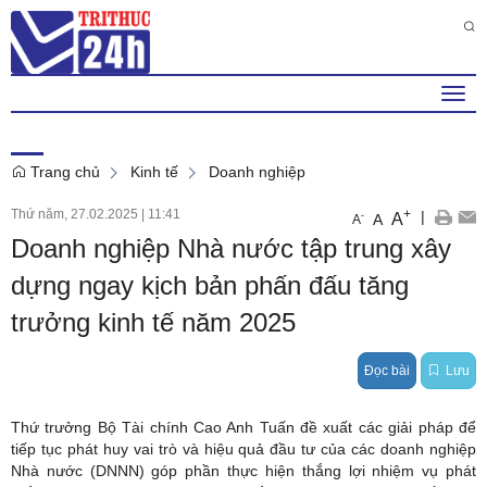
Chủ Nhật , 9 . 8 . 2026
6
:
37
:
20
AM
Togg
navi
Trang chủ
Kinh tế
Doanh nghiệp
Thứ năm, 27.02.2025
|
11:41
+
|
A
-
A
A
Doanh nghiệp Nhà nước tập trung xây
dựng ngay kịch bản phấn đấu tăng
trưởng kinh tế năm 2025
Đọc bài
Lưu
Thứ trưởng Bộ Tài chính Cao Anh Tuấn đề xuất các giải pháp để
tiếp tục phát huy vai trò và hiệu quả đầu tư của các doanh nghiệp
Nhà nước (DNNN) góp phần thực hiện thắng lợi nhiệm vụ phát