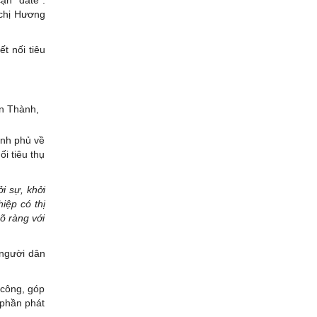
 chị Hương
t nối tiêu
ơn Thành,
ính phủ về
i tiêu thụ
i sự, khởi
iệp có thị
õ ràng với
 người dân
 công, góp
 phần phát