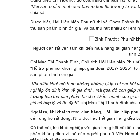
“Mỗi sản phẩm mình đều bán rẻ hơn thị trường từ vài b
chia sẻ.
Được biết, Hội Liên hiệp Phụ nữ thị xã Chơn Thành là 
thụ sản phẩm bình ổn giá” và đã thu hút nhiều chị em 
Người dân rất yên tâm khi đến mua hàng tại gian hàng
tỉnh 
Chị Mạc Thị Thanh Bình, Chủ tịch Hội Liên hiệp Phụ n
“Hỗ trợ phụ nữ khởi nghiệp, giai đoạn 2017- 2025”, từ
sản phẩm bình ổn giá.
"Khi triển khai mô hình không những giúp chị em hội vi
nghiệp ổn định kinh tế gia đình, mà qua đó còn giúp 
trường tiêu thụ sản phẩm tại chỗ. Điểm mạnh của gian
giá cả hợp lý và ổn định”,
chị Mạc Thị Thanh Bình chia 
Ngoài ra, khi khai trương gian hàng, Hội Liên hiệp p
đến ủng hộ rất đông. Nhờ đó, hầu hết gian hàng đều bu
Có thể nói, khi khởi nghiệp với gian hàng kết nối tiêu
phần khẳng định vị thế của người phụ nữ Việt Nam thờ
triển kinh tế địa phương.