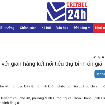
ôi trường
Chính sách
Xã hội
Văn hóa
Đời sống
Khởi 
Thể thao
A
-
A
A
Pháp luật
ới gian hàng kết nối tiêu thụ bình ổn giá
Giáo dục
Đọc bà
Sức khỏe
Emagazine
thụ bình ổn giá. Đây là mô hình khởi nghiệp có hiệu quả do chị em hộ
ị Tuyết ở khu phố 3B, phường Minh Hưng, thị xã Chơn Thành, (
tỉnh B
m bình ổn giá.