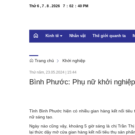
Thứ 6 , 7 . 8 . 2026
7
:
02
:
40
PM
Kinh tế
Nhân vật
Thế giới quanh ta
M
Trang chủ
Khởi nghiệp
OCOP
Thứ năm, 23.05.2024
|
15:44
Bất động sản
Bình Phước: Phụ nữ khởi nghiệp v
Doanh nghiệp
Xúc tiến thương mại
Dự báo
Tỉnh Bình Phước hiện có nhiều gian hàng kết nối tiêu 
nữ sáng tạo.
Ngày nào cũng vậy, khoảng 5 giờ sáng là chị Trần Th
lại thức dậy mở cửa gian hàng kết nối tiêu thụ sản phẩ