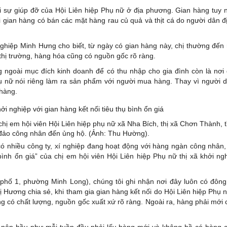
ới sự giúp đỡ của Hội Liên hiệp Phụ nữ ở địa phương. Gian hàng tuy
 gian hàng có bán các mặt hàng rau củ quả và thịt cá do người dân 
ghiệp
Minh Hưng cho biết, từ ngày có gian hàng này, chị thường đế
thị trường, hàng hóa cũng có nguồn gốc rõ ràng.
g ngoài mục đích kinh doanh để có thu nhập cho gia đình còn là nơi 
ụ nữ nói riêng làm ra sản phẩm với người mua hàng. Thay vì người d
 hàng.
chị em hội viên Hội Liên hiệp phụ nữ xã Nha Bích, thị xã Chơn Thành, t
đảo công nhân đến ủng hộ. (Ảnh: Thu Hường).
ó nhiều công ty, xí nghiệp đang hoạt động với hàng ngàn công nhân,
bình ổn giá” của chị em hội viên Hội Liên hiệp Phụ nữ thị xã khởi ng
phố 1, phường Minh Long), chúng tôi ghi nhận nơi đây luôn có đông
ị Hương chia sẻ, khi tham gia gian hàng kết nối do Hội Liên hiệp Phụ
ng có chất lượng, nguồn gốc xuất xứ rõ ràng. Ngoài ra, hàng phải mới
 nên hầu như mỗi tuần đều phải lấy hàng mới và không hề có hàng c