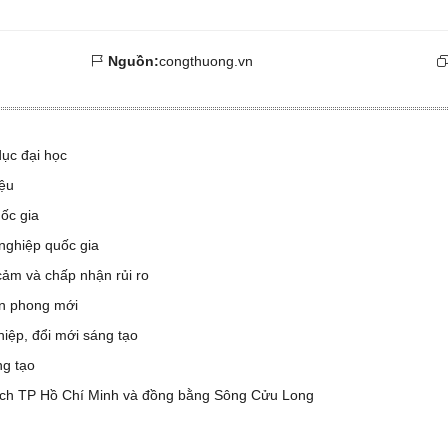
Nguồn:
congthuong.vn
dục đại học
ệu
uốc gia
 nghiệp quốc gia
cảm và chấp nhận rủi ro
ên phong mới
iệp, đổi mới sáng tạo
g tạo
 lịch TP Hồ Chí Minh và đồng bằng Sông Cửu Long