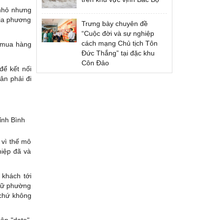
 nhỏ nhưng
địa phương
Trưng bày chuyên đề
“Cuộc đời và sự nghiệp
cách mạng Chủ tịch Tôn
n mua hàng
Đức Thắng” tại đặc khu
Côn Đảo
để kết nối
ân phải đi
ỉnh Bình
 vì thế mô
hiệp đã và
 khách tới
 nữ phường
 chứ không
ận "date".