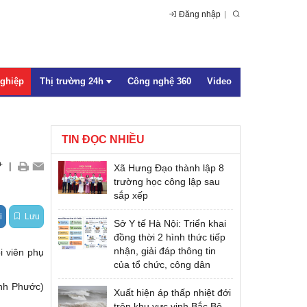
Đăng nhập
nghiệp
Thị trường 24h
Công nghệ 360
Video
TIN ĐỌC NHIỀU
Trong nước
+
|
Xã Hưng Đạo thành lập 8
Quốc tế
trường học công lập sau
sắp xếp
i
Lưu
Sở Y tế Hà Nội: Triển khai
đồng thời 2 hình thức tiếp
nhận, giải đáp thông tin
i viên phụ
của tổ chức, công dân
inh Phước
)
Xuất hiện áp thấp nhiệt đới
trên khu vực vịnh Bắc Bộ