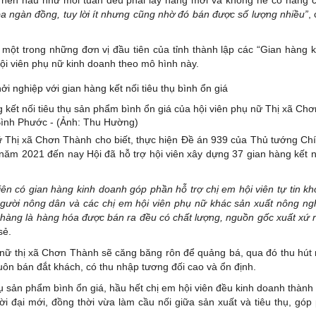
a ngàn đồng, tuy lời ít nhưng cũng nhờ đó bán được số lượng nhiều”
,
một trong những đơn vị đầu tiên của tỉnh thành lập các “Gian hàng kế
hội viên phụ nữ kinh doanh theo mô hình này.
 kết nối tiêu thụ sản phẩm bình ổn giá của hội viên phụ nữ Thị xã Ch
Bình Phước - (Ảnh: Thu Hường)
ữ Thị xã Chơn Thành cho biết, thực hiện Đề án 939 của Thủ tướng Ch
 năm 2021 đến nay Hội đã hỗ trợ hội viên xây dựng 37 gian hàng kết nố
ên có gian hàng kinh doanh góp phần hỗ trợ chị em hội viên tự tin khở
người nông dân và các chị em hội viên phụ nữ khác sản xuất nông ngh
 hàng là hàng hóa được bán ra đều có chất lượng, nguồn gốc xuất xứ r
sẻ.
hụ nữ thị xã Chơn Thành sẽ căng băng rôn để quảng bá, qua đó thu hút
ôn bán đắt khách, có thu nhập tương đối cao và ổn định.
 thụ sản phẩm bình ổn giá, hầu hết chị em hội viên đều kinh doanh thành
i đại mới, đồng thời vừa làm cầu nối giữa sản xuất và tiêu thụ, góp