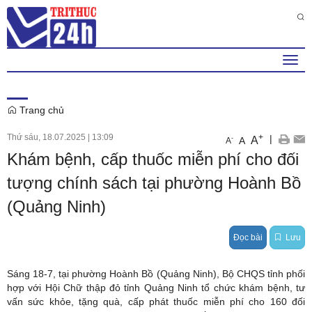
Thứ 6 , 7 . 8 . 2026
6
:
04
:
00
PM
Togg
navi
Trang chủ
Thứ sáu, 18.07.2025
|
13:09
+
|
A
-
A
A
Khám bệnh, cấp thuốc miễn phí cho đối
tượng chính sách tại phường Hoành Bồ
(Quảng Ninh)
Đọc bài
Lưu
Sáng 18-7, tại phường Hoành Bồ (Quảng Ninh), Bộ CHQS tỉnh phối
hợp với Hội Chữ thập đỏ tỉnh Quảng Ninh tổ chức khám bệnh, tư
vấn sức khỏe, tặng quà, cấp phát thuốc miễn phí cho 160 đối