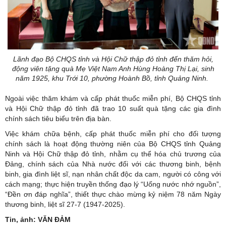
Lãnh đạo Bộ CHQS tỉnh và Hội Chữ thập đỏ tỉnh đến thăm hỏi,
động viên tặng quà Mẹ Việt Nam Anh Hùng Hoàng Thị Lại, sinh
năm 1925, khu Trới 10, phường Hoành Bồ, tỉnh Quảng Ninh.
Ngoài việc thăm khám và cấp phát thuốc miễn phí, Bộ CHQS tỉnh
và Hội Chữ thập đỏ tỉnh đã trao 10 suất quà tặng các gia đình
chính sách tiêu biểu trên địa bàn.
Việc khám chữa bệnh, cấp phát thuốc miễn phí cho đối tượng
chính sách là hoạt động thường niên của
Bộ CHQS tỉnh Quảng
Ninh
và Hội Chữ thập đỏ tỉnh, nhằm cụ thể hóa chủ trương của
Đảng, chính sách của Nhà nước đối với các thương binh, bệnh
binh, gia đình liệt sĩ, nạn nhân chất độc da cam,
người có công
với
cách mạng; thực hiện truyền thống đạo lý “Uống nước nhớ nguồn”,
“Đền ơn đáp nghĩa”, thiết thực chào mừng kỷ niệm 78 năm Ngày
thương binh, liệt sĩ 27-7 (1947-2025).
Tin, ảnh: VĂN ĐẢM