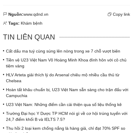
Nguồn:
www.qdnd.vn
Copy link
Tags:
Khám bệnh
TIN LIÊN QUAN
Cất dấu ma tuý cùng súng lên nòng trong xe 7 chỗ vượt biên
Tiền vệ U23 Việt Nam Võ Hoàng Minh Khoa đính hôn với cô chủ
tiệm vàng
HLV Arteta giải thích lý do Arsenal chiêu mộ nhiều cầu thủ từ
Chelsea
Hoàn tất khâu chuẩn bị, U23 Việt Nam sẵn sàng cho trận đấu với
Campuchia
U23 Việt Nam: Những điểm cần cải thiện qua số liệu thống kê
Trường Đại học Y Dược TP HCM nói gì về cơ hội trúng tuyển với
24,7 điểm khối B và IELTS 7.5?
Thu hồi 2 loại kem chống nắng là hàng giả, chỉ đạt 70% SPF so