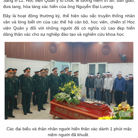
Sáng 8-12, Học viện Quân y tổ chức lễ tưởng niệm tri ân, bàn giao,
đưa tang, hỏa táng xác hiến của ông Nguyễn Đại Lượng.
Đây là hoạt động thường kỳ, thể hiện sâu sắc truyền thống nhân
văn và lòng biết ơn của các thế hệ cán bộ, học viên, chiến sĩ Học
viện Quân y đối với những người đã có nghĩa cử cao đẹp hiến
dâng thân xác cho sự nghiệp đào tạo và nghiên cứu khoa học.
Các đại biểu và thân nhân người hiến thân xác dành 1 phút mặc
niệm người đã khuất.