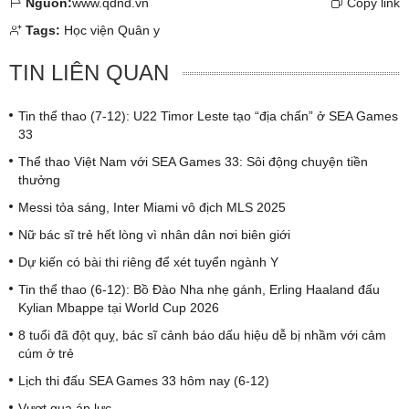
Nguồn:
www.qdnd.vn
Copy link
Tags:
Học viện Quân y
TIN LIÊN QUAN
Tin thể thao (7-12): U22 Timor Leste tạo “địa chấn” ở SEA Games
33
Thể thao Việt Nam với SEA Games 33: Sôi động chuyện tiền
thưởng
Messi tỏa sáng, Inter Miami vô địch MLS 2025
Nữ bác sĩ trẻ hết lòng vì nhân dân nơi biên giới
Dự kiến có bài thi riêng để xét tuyển ngành Y
Tin thể thao (6-12): Bồ Đào Nha nhẹ gánh, Erling Haaland đấu
Kylian Mbappe tại World Cup 2026
8 tuổi đã đột quỵ, bác sĩ cảnh báo dấu hiệu dễ bị nhầm với cảm
cúm ở trẻ
Lịch thi đấu SEA Games 33 hôm nay (6-12)
Vượt qua áp lực