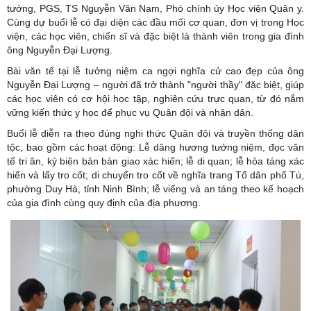
tướng, PGS, TS Nguyễn Văn Nam, Phó chính ủy
Học viện Quân y
.
Cùng dự buổi lễ có đại diện các đầu mối cơ quan, đơn vị trong Học
viện, các học viên, chiến sĩ và đặc biệt là thành viên trong gia đình
ông Nguyễn Đại Lượng.
Bài văn tế tại lễ tưởng niệm ca ngợi nghĩa cử cao đẹp của ông
Nguyễn Đại Lượng – người đã trở thành "người thầy" đặc biệt, giúp
các học viên có cơ hội học tập, nghiên cứu trực quan, từ đó nắm
vững kiến thức y học để phục vụ Quân đội và nhân dân.
Buổi lễ diễn ra theo đúng nghi thức Quân đội và truyền thống dân
tộc, bao gồm các hoạt động: Lễ dâng hương tưởng niệm, đọc văn
tế tri ân, ký biên bản bàn giao xác hiến; lễ di quan; lễ hỏa táng xác
hiến và lấy tro cốt; di chuyển tro cốt về nghĩa trang Tổ dân phố Tú,
phường Duy Hà, tỉnh Ninh Bình; lễ viếng và an táng theo kế hoạch
của gia đình cùng quy định của địa phương.