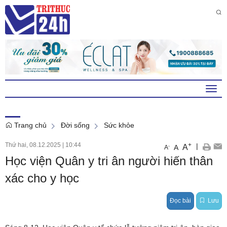
Thứ 6 , 7 . 8 . 2026
11
:
05
:
48
PM
Togg
navi
Trang chủ
Đời sống
Sức khỏe
Thứ hai, 08.12.2025
|
10:44
+
|
A
-
A
A
Học viện Quân y tri ân người hiến thân
xác cho y học
Đọc bài
Lưu