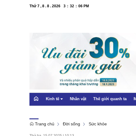
Thứ 7 , 8 . 8 . 2026
3
:
32
:
07
PM
Kinh tế
Nhân vật
Thế giới quanh ta
M
Trang chủ
Đời sống
Sức khỏe
OCOP
Thứ ba, 15.07.2025
|
10:13