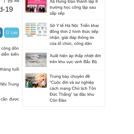
|
Xã Hưng Đạo thành lập 8
Quốc tế
trường học công lập sau
id-19
sắp xếp
Sở Y tế Hà Nội: Triển khai
đồng thời 2 hình thức tiếp
i
Lưu
nhận, giải đáp thông tin
của tổ chức, công dân
9 cộng dồn
 diễn biến
Xuất hiện áp thấp nhiệt đới
trên khu vực vịnh Bắc Bộ
tháng tuổi
Trưng bày chuyên đề
“Cuộc đời và sự nghiệp
 Nhi Trung
cách mạng Chủ tịch Tôn
Đức Thắng” tại đặc khu
 cần được
Côn Đảo