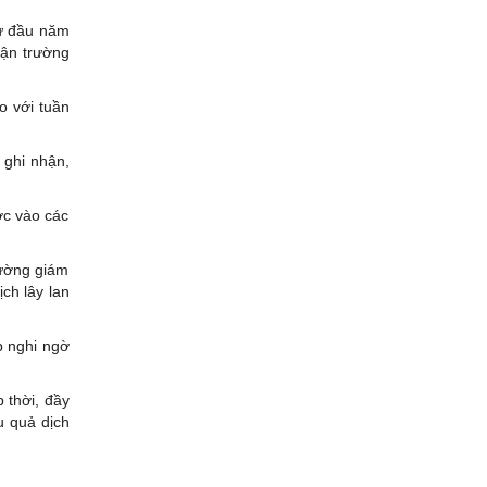
từ đầu năm
hận trường
o với tuần
 ghi nhận,
ớc vào các
cường giám
ịch lây lan
p nghi ngờ
 thời, đầy
u quả dịch