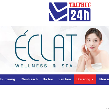
ôi trường
Chính sách
Xã hội
Văn hóa
Đời sống
Khởi 
Thể thao