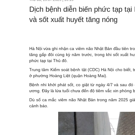
Bất động sản
Dịch bệnh diễn biến phức tạp tại
Doanh nghiệp
và sốt xuất huyết tăng nóng
Xúc tiến thương mại
Dự báo
Hà Nội vừa ghi nhận ca viêm não Nhật Bản đầu tiên t
tăng gấp đôi cùng kỳ năm trước, trong khi sốt xuất h
phức tạp tại Thủ đô.
Trung tâm Kiểm soát bệnh tật (CDC) Hà Nội cho biết, 
ở phường Hoàng Liệt (quận Hoàng Mai).
Bệnh nhi khởi phát sốt, co giật từ ngày 4/7 và sau đ
ương. Đây là lứa tuổi chưa đến độ tiêm vắc xin phòng 
Dù số ca mắc viêm não Nhật Bản trong năm 2025 giả
cảnh báo.