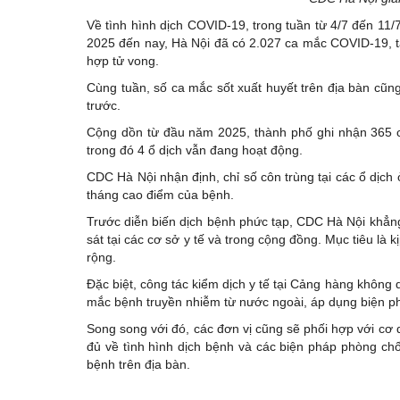
Về tình hình dịch COVID-19, trong tuần từ 4/7 đến 11
2025 đến nay, Hà Nội đã có 2.027 ca mắc COVID-19, t
hợp tử vong.
Cùng tuần, số ca mắc sốt xuất huyết trên địa bàn cũn
trước.
Cộng dồn từ đầu năm 2025, thành phố ghi nhận 365 ca 
trong đó 4 ổ dịch vẫn đang hoạt động.
CDC Hà Nội nhận định, chỉ số côn trùng tại các ổ dịc
tháng cao điểm của bệnh.
Trước diễn biến dịch bệnh phức tạp, CDC Hà Nội khẳng 
sát tại các cơ sở y tế và trong cộng đồng. Mục tiêu là kị
rộng.
Đặc biệt, công tác kiểm dịch y tế tại Cảng hàng khôn
mắc bệnh truyền nhiễm từ nước ngoài, áp dụng biện ph
Song song với đó, các đơn vị cũng sẽ phối hợp với cơ q
đủ về tình hình dịch bệnh và các biện pháp phòng ch
bệnh trên địa bàn.