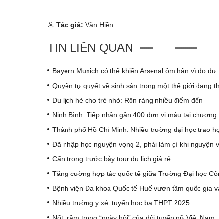
Tác giả:
Văn Hiền
TIN LIÊN QUAN
Bayern Munich có thể khiến Arsenal ôm hận vì do dự
Quyền tự quyết về sinh sản trong một thế giới đang t
Du lịch hè cho trẻ nhỏ: Rộn ràng nhiều điểm đến
Ninh Bình: Tiếp nhận gần 400 đơn vị máu tại chương 
Thành phố Hồ Chí Minh: Nhiều trường đại học trao họ
Đã nhập học nguyện vọng 2, phải làm gì khi nguyện 
Cẩn trọng trước bẫy tour du lịch giá rẻ
Tăng cường hợp tác quốc tế giữa Trường Đại học C
Bệnh viện Đa khoa Quốc tế Huế vươn tầm quốc gia v
Nhiều trường y xét tuyển học bạ THPT 2025
Nốt trầm trong “ngày hội” của đội tuyển nữ Việt Nam