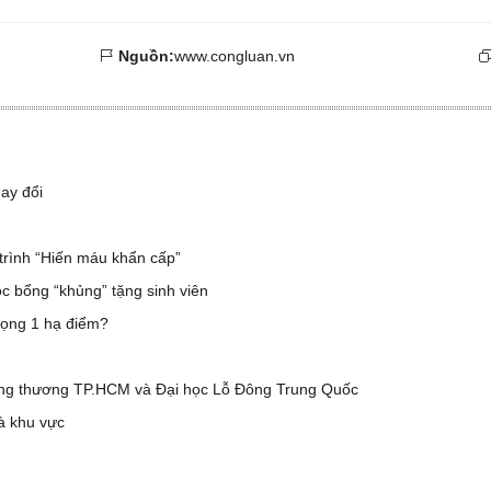
Nguồn:
www.congluan.vn
hay đổi
trình “Hiến máu khẩn cấp”
c bổng “khủng” tặng sinh viên
vọng 1 hạ điểm?
ông thương TP.HCM và Đại học Lỗ Đông Trung Quốc
à khu vực