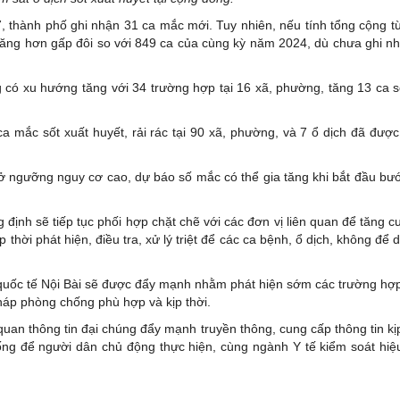
/7, thành phố ghi nhận 31 ca mắc mới. Tuy nhiên, nếu tính tổng cộng 
ăng hơn gấp đôi so với 849 ca của cùng kỳ năm 2024, dù chưa ghi n
g có xu hướng tăng với 34 trường hợp tại 16 xã, phường, tăng 13 ca s
mắc sốt xuất huyết, rải rác tại 90 xã, phường, và 7 ổ dịch đã được
h ở ngưỡng nguy cơ cao, dự báo số mắc có thể gia tăng khi bắt đầu bư
định sẽ tiếp tục phối hợp chặt chẽ với các đơn vị liên quan để tăng 
p thời phát hiện, điều tra, xử lý triệt để các ca bệnh, ổ dịch, không để d
g quốc tế Nội Bài sẽ được đẩy mạnh nhằm phát hiện sớm các trường hợ
áp phòng chống phù hợp và kịp thời.
uan thông tin đại chúng đẩy mạnh truyền thông, cung cấp thông tin kịp
ống để người dân chủ động thực hiện, cùng ngành Y tế kiểm soát hiệ